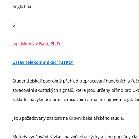
angličtina
6
Ing. Miroslav Balík, Ph.D.
Ústav telekomunikací (UTKO)
Studenti získají podrobný přehled o zpracování hudebních a ře
zpracování akustických signálů, které jsou určeny přímo pro C
základní návyky pro práci v mixážním a masteringovem digitál
Jsou požadovány znalosti na úrovni bakalářského studia.
Metody vyučování závisejí na způsobu výuky a jsou popsány člá