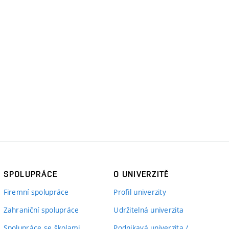
SPOLUPRÁCE
O UNIVERZITĚ
Firemní spolupráce
Profil univerzity
Zahraniční spolupráce
Udržitelná univerzita
Spolupráce se školami
Podnikavá univerzita /