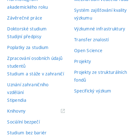
akademického roku
Systém zajišťování kvality
Závěrečné práce
výzkumu
Doktorské studium
Výzkumné infrastruktury
Studijní předpisy
Transfer znalostí
Poplatky za studium
Open Science
Zpracování osobních údajů
Projekty
studentů
Projekty ze strukturálních
Studium a stáže v zahraničí
fondů
Uznání zahraničního
Specifický výzkum
vzdělání
Stipendia
(externí
Knihovny
odkaz)
Sociální bezpečí
Studium bez bariér