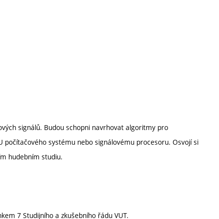
čových signálů. Budou schopni navrhovat algoritmy pro
PU počítačového systému nebo signálovému procesoru. Osvojí si
ním hudebním studiu.
nkem 7 Studijního a zkušebního řádu VUT.