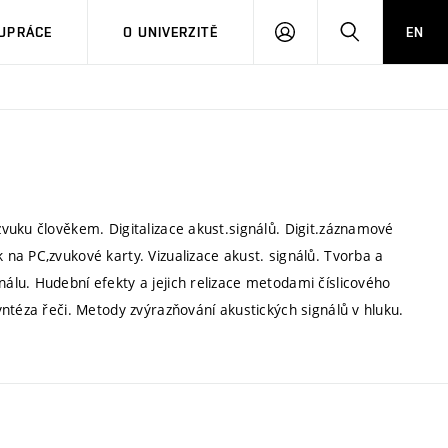
PŘIHLÁSIT
HLEDAT
UPRÁCE
O UNIVERZITĚ
EN
SE
vuku člověkem. Digitalizace akust.signálů. Digit.záznamové
na PC,zvukové karty. Vizualizace akust. signálů. Tvorba a
lu. Hudební efekty a jejich relizace metodami číslicového
ntéza řeči. Metody zvýrazňování akustických signálů v hluku.