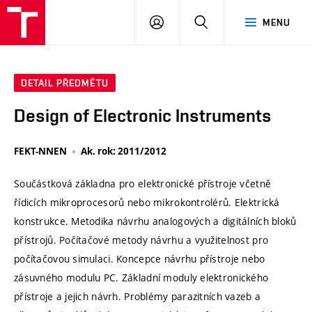
VUT
PŘIHLÁSIT
HLEDAT
MENU
SE
DETAIL PŘEDMĚTU
Design of Electronic Instruments
FEKT-NNEN
Ak. rok: 2011/2012
Součástková základna pro elektronické přístroje včetně
řídicích mikroprocesorů nebo mikrokontrolérů. Elektrická
konstrukce. Metodika návrhu analogových a digitálních bloků
přístrojů. Počítačové metody návrhu a využitelnost pro
počítačovou simulaci. Koncepce návrhu přístroje nebo
zásuvného modulu PC. Základní moduly elektronického
přístroje a jejich návrh. Problémy parazitních vazeb a