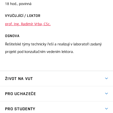
18 hod., povinná
VYUČUJÍCÍ / LEKTOR
prof. Ing. Radimír Vrba, CSc.
OSNOVA
Řešitelské týmy technicky řeší a realizují v laboratoři zadaný
projekt pod konzultačním vedením lektora.
ŽIVOT NA VUT
Atmosféra VUT
PRO UCHAZEČE
Prostory školy
Proč na VUT
Koleje
PRO STUDENTY