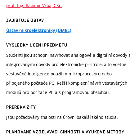
prof. Ing. Radimír Vrba, CSc.
ZAJIŠŤUJE ÚSTAV
Ústav mikroelektroniky (UMEL)
VÝSLEDKY UČENÍ PŘEDMĚTU
Studenti jsou schopni navrhovat analogové a digitální obvody s
integrovanými obvody pro elektronické přístroje, a to včetně
vestavěné inteligence použitím mikroprocesoru nebo
připojeného počítače PC. Řeší i komplexní návrh vestavěných
modulů pro počítače PC a s programovou obsluhou.
PREREKVIZITY
Jsou požadovány znalosti na úrovni bakalářského studia.
PLÁNOVANÉ VZDĚLÁVACÍ ČINNOSTI A VÝUKOVÉ METODY