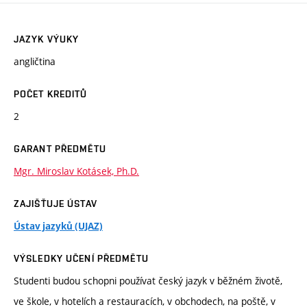
JAZYK VÝUKY
angličtina
POČET KREDITŮ
2
GARANT PŘEDMĚTU
Mgr. Miroslav Kotásek, Ph.D.
ZAJIŠŤUJE ÚSTAV
Ústav jazyků (UJAZ)
VÝSLEDKY UČENÍ PŘEDMĚTU
Studenti budou schopni používat český jazyk v běžném životě,
ve škole, v hotelích a restauracích, v obchodech, na poště, v