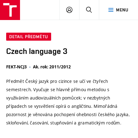
VUT
PŘIHLÁSIT
HLEDAT
MENU
SE
DETAIL PŘEDMĚTU
Czech language 3
FEKT-NCJ3
Ak. rok: 2011/2012
Předmět Český jazyk pro cizince se učí ve čtyřech
semestrech. Vyučuje se hlavně přímou metodou s
využíváním audiovizuálních pomůcek; v nezbytných
případech se vysvětlení opírá o angličtinu. Mimořádná
pozornost je věnována pochopení ohebnosti českého jazyka,
skloňování, časování, stupňování a gramatickým rodům.