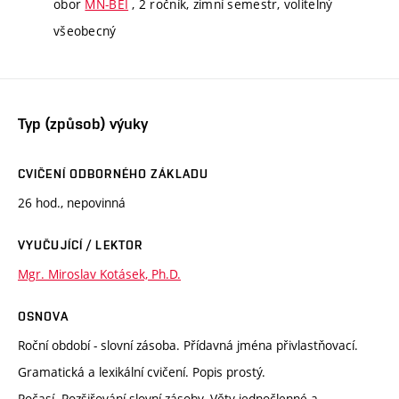
obor
MN-BEI
, 2 ročník, zimní semestr, volitelný
všeobecný
Typ (způsob) výuky
CVIČENÍ ODBORNÉHO ZÁKLADU
26 hod., nepovinná
VYUČUJÍCÍ / LEKTOR
Mgr. Miroslav Kotásek, Ph.D.
OSNOVA
Roční období - slovní zásoba. Přídavná jména přivlastňovací.
Gramatická a lexikální cvičení. Popis prostý.
Počasí. Rozšiřování slovní zásoby. Věty jednočlenné a