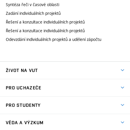
Syntéza řeči v časové oblasti
Zadání individuálních projektů
Řešení a konzultace individuálních projektů
Řešení a konzultace individuálních projektů
Odevzdání individuálních projektů a udělení zápočtu
ŽIVOT NA VUT
Atmosféra VUT
PRO UCHAZEČE
Prostory školy
Proč na VUT
Koleje
PRO STUDENTY
Studijní programy
Stravování
Předměty
Studijní předpisy
Studium a stáže v zahraničí
Stipendia
Dny otevřených dveří
VĚDA A VÝZKUM
Sport na VUT
(externí
Studijní programy
Poplatky za studium
Uznání zahraničního vzdělání
Knihovny