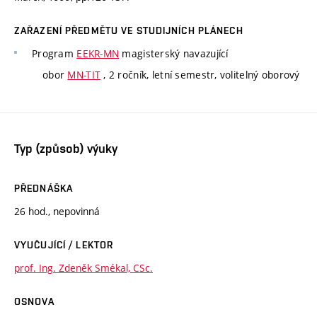
ZAŘAZENÍ PŘEDMĚTU VE STUDIJNÍCH PLÁNECH
Program
EEKR-MN
magisterský navazující
obor
MN-TIT
, 2 ročník, letní semestr, volitelný oborový
Typ (způsob) výuky
PŘEDNÁŠKA
26 hod., nepovinná
VYUČUJÍCÍ / LEKTOR
prof. Ing. Zdeněk Smékal, CSc.
OSNOVA