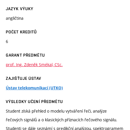
JAZYK VÝUKY
angličtina
POČET KREDITŮ
6
GARANT PŘEDMĚTU
prof. Ing. Zdeněk Smékal, CSc.
ZAJIŠŤUJE ÚSTAV
Ústav telekomunikací (UTKO)
VÝSLEDKY UČENÍ PŘEDMĚTU
Student získá přehled o modelu vytváření řeči, analýze
řečových signálů a o klasických příznacích řečového signálu.
Studenti se dále seznámí s predikční analýzou, spektrogramem