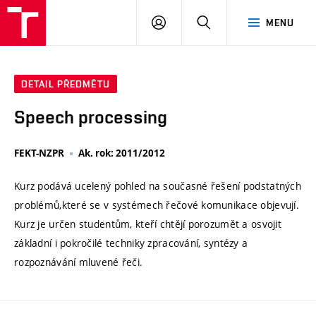
VUT
PŘIHLÁSIT
HLEDAT
MENU
SE
DETAIL PŘEDMĚTU
Speech processing
FEKT-NZPR
Ak. rok: 2011/2012
Kurz podává ucelený pohled na současné řešení podstatných
problémů,které se v systémech řečové komunikace objevují.
Kurz je určen studentům, kteří chtějí porozumět a osvojit
základní i pokročilé techniky zpracování, syntézy a
rozpoznávání mluvené řeči.