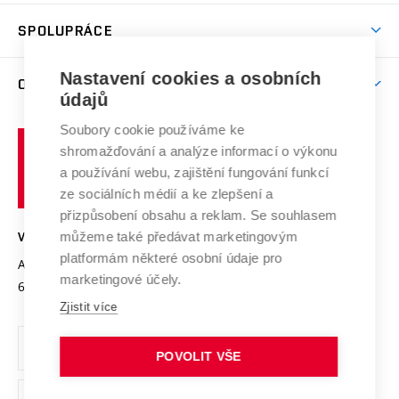
Aktivity pro juniory
Studentský život
odkaz)
Věda a výzkum na VUT
Harmonogram akademického roku
Zpracování osobních údajů studentů
Sociální bezpečí
SPOLUPRÁCE
Celoživotní vzdělávání
Brno
Podpora excelence
Závěrečné práce
Studium bez bariér
Zpracování osobních údajů uchazečů o studium
Firemní spolupráce
Mezinárodní vědecká rada
Nastavení cookies a osobních
O UNIVERZITĚ
Doktorské studium
Podpora podnikání
E-přihláška
údajů
Zahraniční spolupráce
Systém zajišťování kvality výzkumu
Profil univerzity
Spolupráce se školami
Soubory cookie používáme ke
Vysoké
Výzkumné infrastruktury
shromažďování a analýze informací o výkonu
Udržitelná univerzita
učení
Služby univerzity
Transfer znalostí
a používání webu, zajištění fungování funkcí
technické
Podnikavá univerzita / ContriBUTe
Mezinárodní dohody
ze sociálních médií a ke zlepšení a
Open Science
v
Bezpečná univerzita
přizpůsobení obsahu a reklam. Se souhlasem
Univerzitní sítě
Brně
Projekty
můžeme také předávat marketingovým
VYSOKÉ UČENÍ TECHNICKÉ V BRNĚ
Vyznamenání
platformám některé osobní údaje pro
Projekty ze strukturálních fondů
Antonínská 548/1
www.vut.cz
marketingové účely.
Organizační struktura
602 00 Brno
vut@vutbr.cz
Specifický výzkum
Zjistit více
Úřední deska
Ochrana osobních údajů
POVOLIT VŠE
(externí
Pracovní příležitosti