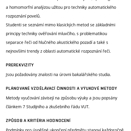
a homomorfní analýzou užitou pro techniky automatického
rozpoznání povelů.
Studenti se seznámí mimo klasických metod se základními
principy techniky ověřování mluvčího, s problematikou
separace řeči od hlučného akustického pozadí a také s
nejnovšími trendy z oblasti automatické rozpoznání řeči.
PREREKVIZITY
Jsou požadovány znalosti na úrovni bakalářského studia.
PLÁNOVANÉ VZDĚLÁVACÍ ČINNOSTI A VÝUKOVÉ METODY
Metody vyučování závisejí na způsobu výuky a jsou popsány
článkem 7 Studijního a zkušebního řádu VUT.
ZPŮSOB A KRITÉRIA HODNOCENÍ
Podmínky pro úspěšné ukončení předmětu stanoví každoročně