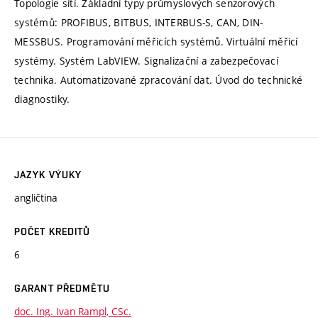
Topologie sítí. Základní typy průmyslových senzorových
systémů: PROFIBUS, BITBUS, INTERBUS-S, CAN, DIN-
MESSBUS. Programování měřicích systémů. Virtuální měřicí
systémy. Systém LabVIEW. Signalizační a zabezpečovací
technika. Automatizované zpracování dat. Úvod do technické
diagnostiky.
JAZYK VÝUKY
angličtina
POČET KREDITŮ
6
GARANT PŘEDMĚTU
doc. Ing. Ivan Rampl, CSc.