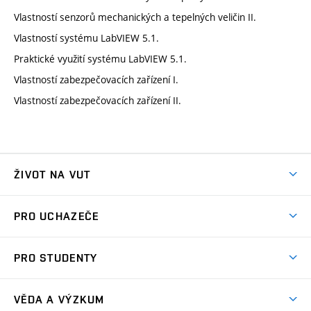
Vlastností senzorů mechanických a tepelných veličin II.
Vlastností systému LabVIEW 5.1.
Praktické využití systému LabVIEW 5.1.
Vlastností zabezpečovacích zařízení I.
Vlastností zabezpečovacích zařízení II.
ŽIVOT NA VUT
Atmosféra VUT
PRO UCHAZEČE
Prostory školy
Proč na VUT
Koleje
PRO STUDENTY
Studijní programy
Stravování
Předměty
Studijní předpisy
Studium a stáže v zahraničí
Stipendia
Dny otevřených dveří
VĚDA A VÝZKUM
Sport na VUT
(externí