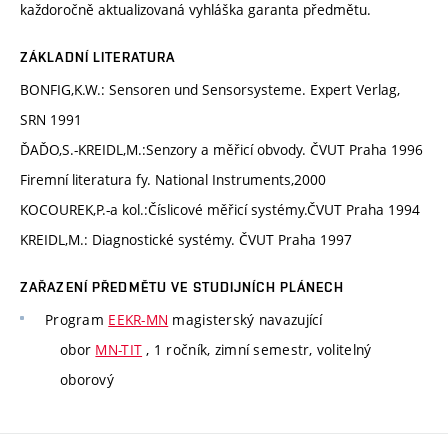
každoročně aktualizovaná vyhláška garanta předmětu.
ZÁKLADNÍ LITERATURA
BONFIG,K.W.: Sensoren und Sensorsysteme. Expert Verlag,
SRN 1991
ĎAĎO,S.-KREIDL,M.:Senzory a měřicí obvody. ČVUT Praha 1996
Firemní literatura fy. National Instruments,2000
KOCOUREK,P.-a kol.:Číslicové měřicí systémy.ČVUT Praha 1994
KREIDL,M.: Diagnostické systémy. ČVUT Praha 1997
ZAŘAZENÍ PŘEDMĚTU VE STUDIJNÍCH PLÁNECH
Program
EEKR-MN
magisterský navazující
obor
MN-TIT
, 1 ročník, zimní semestr, volitelný
oborový