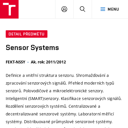
VUT
PŘIHLÁSIT
HLEDAT
MENU
SE
DETAIL PŘEDMĚTU
Sensor Systems
FEKT-NSSY
Ak. rok: 2011/2012
Definice a vnitřní struktura senzoru. Shromažďování a
zpracování senzorových signálů. Přehled moderních typů
senzorů. Polovodičové a mikroelektronické senzory.
Inteligentní (SMART)senzory. Klasifikace senzorových signálů.
Rozdělení senzorových systémů. Centralizované a
decentralizované senzorové systémy. Laboratorní měřicí
systémy. Distribuované průmyslové senzorové systémy.