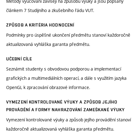
Metody vyučování závisejí na způsobu výuky a jsou popsány
článkem 7 Studijního a zkušebního řádu VUT.
ZPŮSOB A KRITÉRIA HODNOCENÍ
Podmínky pro úspěšné ukončení předmětu stanoví každoročně
aktualizovaná vyhláška garanta předmětu.
UČEBNÍ CÍLE
Seznámit studenty s obvodovou podporou a implementací
grafických a multimediálních operací, a dále s využitím jazyka
OpenGL k zpracování obrazové informace.
VYMEZENÍ KONTROLOVANÉ VÝUKY A ZPŮSOB JEJÍHO
PROVÁDĚNÍ A FORMY NAHRAZOVÁNÍ ZAMEŠKANÉ VÝUKY
Vymezení kontrolované výuky a způsob jejího provádění stanoví
každoročně aktualizovaná vyhláška garanta předmětu.