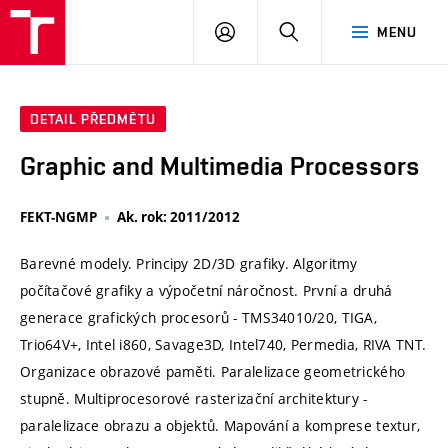
VUT
PŘIHLÁSIT
HLEDAT
MENU
SE
DETAIL PŘEDMĚTU
Graphic and Multimedia Processors
FEKT-NGMP
Ak. rok: 2011/2012
Barevné modely. Principy 2D/3D grafiky. Algoritmy
počítačové grafiky a výpočetní náročnost. První a druhá
generace grafických procesorů - TMS34010/20, TIGA,
Trio64V+, Intel i860, Savage3D, Intel740, Permedia, RIVA TNT.
Organizace obrazové paměti. Paralelizace geometrického
stupně. Multiprocesorové rasterizační architektury -
paralelizace obrazu a objektů. Mapování a komprese textur,