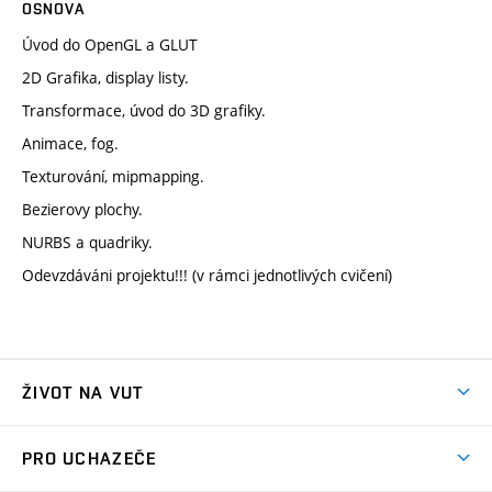
OSNOVA
Úvod do OpenGL a GLUT
2D Grafika, display listy.
Transformace, úvod do 3D grafiky.
Animace, fog.
Texturování, mipmapping.
Bezierovy plochy.
NURBS a quadriky.
Odevzdáváni projektu!!! (v rámci jednotlivých cvičení)
ŽIVOT NA VUT
Atmosféra VUT
PRO UCHAZEČE
Prostory školy