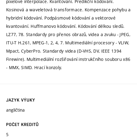
pixelové interpolace. Kvantování. Predikční kódování.
Kosinová a waveletová transformace. Kompenzace pohybu a
hybridní kódování. Podpásmové kódování a vektorové
kvantování. Huffmanovo kódování. Kódování délkou sledů.
LZ77, 78. Standardy pro přenos obrazů, videa a zvuku - JPEG,
ITU-T H.261, MPEG-1, 2, 4, 7. Multimediální procesory - VLIW,
Mpact, CyberPro. Standardy videa (D-VHS, DV, IEEE 1394
Firewire). Multimediální rozšiřování instrukčního souboru x86
- MMX, SIMD. Hrací konzoly.
JAZYK VÝUKY
angličtina
POČET KREDITŮ
5