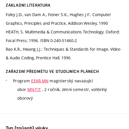
ZÁKLADNÍ LITERATURA
Foley J.D., van Dam A., Feiner S.K., Hughes J.F.: Computer
Graphics, Principles and Practice, Addison Wesley, 1990
HEATH, S. Multimedia & Communications Technology. Oxford:
Focal Press, 1996. ISBN 0-240-51460-2
Rao K.R., Hwang J.J.: Techniques & Standards for Image, Video
& Audio Coding, Prentice Hall, 1996
ZAŘAZENÍ PŘEDMĚTU VE STUDIJNÍCH PLÁNECH
Program
EEKR-MN
magisterský navazující
obor
MN-TIT
, 2 ročník, zimní semestr, volitelný
oborový
Typ (způsob) výuky