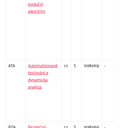
evoluční
algoritmy
ATA
Automatizované
cs
5
Volitelný
-
zk
testování a
dynamická
analýza
BZA
Bezpečná
cs
5
Volitelný
-
zk