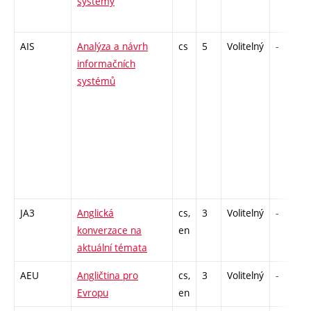
systémy
AIS
Analýza a návrh
cs
5
Volitelný
-
informačních
systémů
JA3
Anglická
cs,
3
Volitelný
-
konverzace na
en
aktuální témata
AEU
Angličtina pro
cs,
3
Volitelný
-
Evropu
en