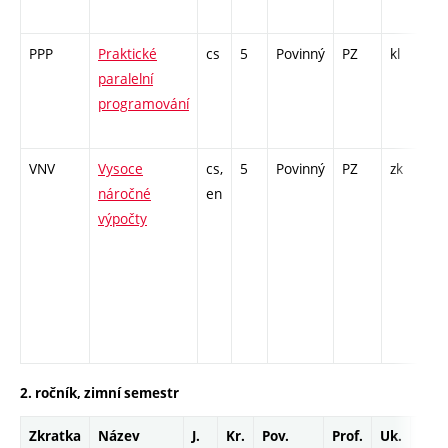
4
PPP
Praktické
cs
5
Povinný
PZ
kl
P
paralelní
C
programování
/ 
1
VNV
Vysoce
cs,
5
Povinný
PZ
zk
P
náročné
en
C
výpočty
/ 
2
I
2
I
2
2. ročník, zimní semestr
Zkratka
Název
J.
Kr.
Pov.
Prof.
Uk.
Hod