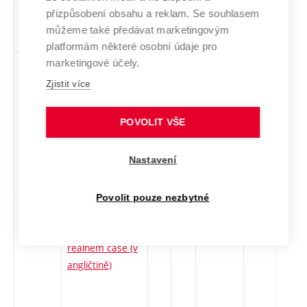
přizpůsobení obsahu a reklam. Se souhlasem
MPA-
Systems Biology
en
5
Volitelný
-
zá,zk
můžeme také předávat marketingovým
SYS
platformám některé osobní údaje pro
marketingové účely.
SPP
Systémy odolné
cs
5
Volitelný
-
zá,zk
proti poruchám
Zjistit více
POVOLIT VŠE
Nastavení
Povolit pouze nezbytné
RTSa
Systémy
en
5
Volitelný
-
zá,zk
pracující v
reálném čase (v
angličtině)