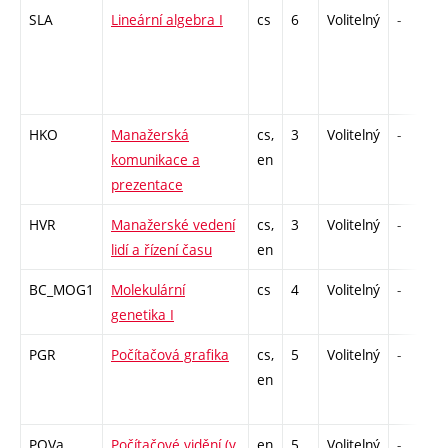
SLA
Lineární algebra I
cs
6
Volitelný
-
HKO
Manažerská
cs,
3
Volitelný
-
komunikace a
en
prezentace
HVR
Manažerské vedení
cs,
3
Volitelný
-
lidí a řízení času
en
BC_MOG1
Molekulární
cs
4
Volitelný
-
genetika I
PGR
Počítačová grafika
cs,
5
Volitelný
-
en
POVa
Počítačové vidění (v
en
5
Volitelný
-