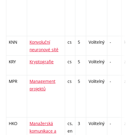
KNN
Konvoluční
cs
5
Volitelný
-
kl
neuronové sítě
KRY
Kryptografie
cs
5
Volitelný
-
zá,zk
MPR
Management
cs
5
Volitelný
-
zá,zk
projektů
HKO
Manažerská
cs,
3
Volitelný
-
zá
komunikace a
en