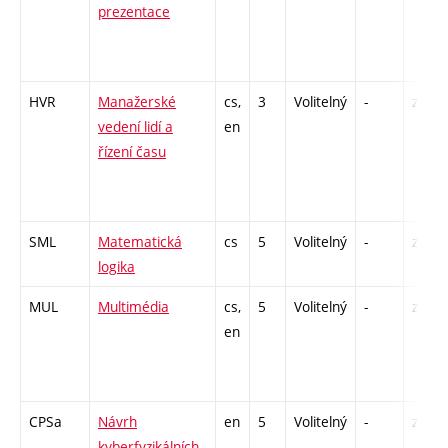
prezentace
HVR
Manažerské
cs,
3
Volitelný
-
zá
vedení lidí a
en
řízení času
SML
Matematická
cs
5
Volitelný
-
zá,zk
logika
MUL
Multimédia
cs,
5
Volitelný
-
zk
en
CPSa
Návrh
en
5
Volitelný
-
zá,zk
kyberfyzikálních