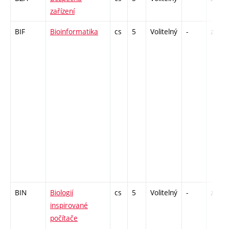
zařízení
BIF
Bioinformatika
cs
5
Volitelný
-
zk
BIN
Biologií
cs
5
Volitelný
-
zk
inspirované
počítače