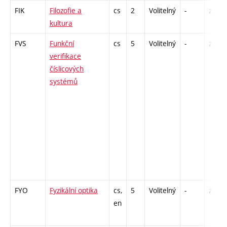
FIK
Filozofie a
cs
2
Volitelný
-
zá
kultura
FVS
Funkční
cs
5
Volitelný
-
zk
verifikace
číslicových
systémů
FYO
Fyzikální optika
cs,
5
Volitelný
-
zk
en