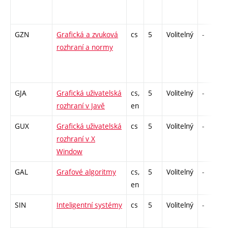
GZN
Grafická a zvuková
cs
5
Volitelný
-
rozhraní a normy
GJA
Grafická uživatelská
cs,
5
Volitelný
-
rozhraní v Javě
en
GUX
Grafická uživatelská
cs
5
Volitelný
-
rozhraní v X
Window
GAL
Grafové algoritmy
cs,
5
Volitelný
-
en
SIN
Inteligentní systémy
cs
5
Volitelný
-