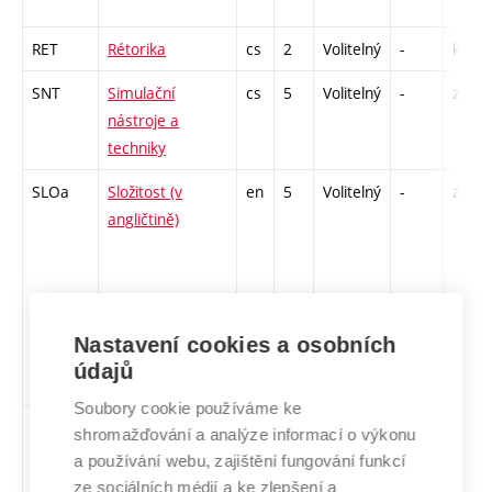
RET
Rétorika
cs
2
Volitelný
-
kl
SNT
Simulační
cs
5
Volitelný
-
zá,zk
nástroje a
techniky
SLOa
Složitost (v
en
5
Volitelný
-
zk
angličtině)
Nastavení cookies a osobních
údajů
Soubory cookie používáme ke
SUR
Strojové učení a
cs
5
Volitelný
-
zk
shromažďování a analýze informací o výkonu
rozpoznávání
a používání webu, zajištění fungování funkcí
ze sociálních médií a ke zlepšení a