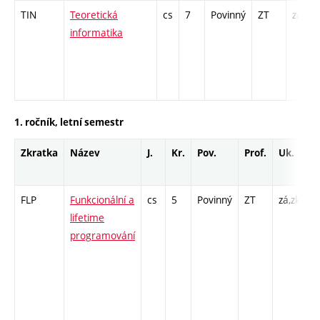
TIN
Teoretická
cs
7
Povinný
ZT
zá,zk
informatika
1. ročník, letní semestr
Zkratka
Název
J.
Kr.
Pov.
Prof.
Uk.
H
r
FLP
Funkcionální a
cs
5
Povinný
ZT
zá,zk
P
lifetime
C
programování
/ 
1
I
1
I