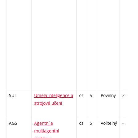
SUI
Umělá inteligence a
cs
5
Povinný
ZT
strojové učení
AGS
Agentní a
cs
5
Volitelný
-
multiagentní