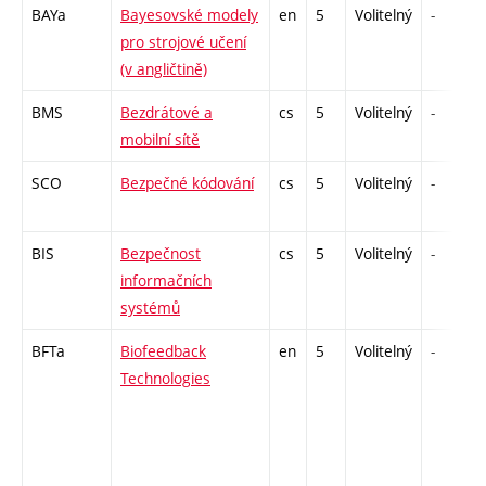
BAYa
Bayesovské modely
en
5
Volitelný
-
pro strojové učení
(v angličtině)
BMS
Bezdrátové a
cs
5
Volitelný
-
mobilní sítě
SCO
Bezpečné kódování
cs
5
Volitelný
-
BIS
Bezpečnost
cs
5
Volitelný
-
informačních
systémů
BFTa
Biofeedback
en
5
Volitelný
-
Technologies