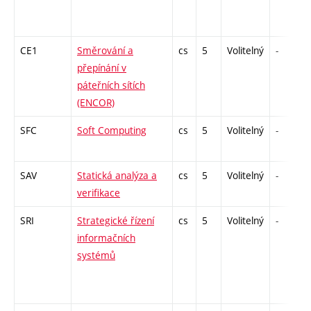
CE1
Směrování a
cs
5
Volitelný
-
přepínání v
páteřních sítích
(ENCOR)
SFC
Soft Computing
cs
5
Volitelný
-
SAV
Statická analýza a
cs
5
Volitelný
-
verifikace
SRI
Strategické řízení
cs
5
Volitelný
-
informačních
systémů