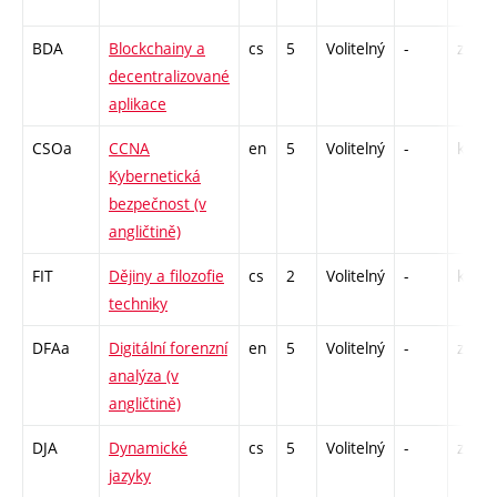
BDA
Blockchainy a
cs
5
Volitelný
-
zá,zk
decentralizované
aplikace
CSOa
CCNA
en
5
Volitelný
-
kl
Kybernetická
bezpečnost (v
angličtině)
FIT
Dějiny a filozofie
cs
2
Volitelný
-
kl
techniky
DFAa
Digitální forenzní
en
5
Volitelný
-
zk
analýza (v
angličtině)
DJA
Dynamické
cs
5
Volitelný
-
zk
jazyky