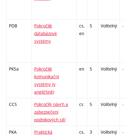
PDB
Pokročilé
cs,
5
Volitelný
-
databázové
en
systémy
PKSa
Pokročilé
en
5
Volitelný
-
komunikační
systémy (v
angličtině)
CCS
Pokročilý návrh a
cs
5
Volitelný
-
zabezpečení
podnikových sítí
PKA
Praktická
cs,
3
Volitelný
-