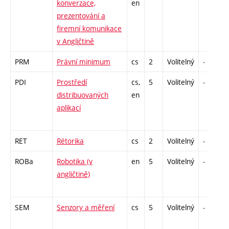
konverzace,
en
prezentování a
firemní komunikace
v Angličtině
PRM
Právní minimum
cs
2
Volitelný
-
PDI
Prostředí
cs,
5
Volitelný
-
distribuovaných
en
aplikací
RET
Rétorika
cs
2
Volitelný
-
ROBa
Robotika (v
en
5
Volitelný
-
angličtině)
SEM
Senzory a měření
cs
5
Volitelný
-