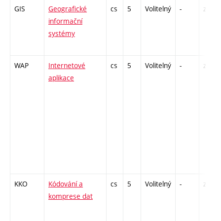
GIS
Geografické
cs
5
Volitelný
-
zá,zk
informační
systémy
WAP
Internetové
cs
5
Volitelný
-
zá,zk
aplikace
KKO
Kódování a
cs
5
Volitelný
-
zá,zk
komprese dat