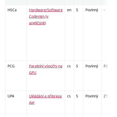
HSCa
Hardware/Software
en
5
Povinný
-
Codesign (v
angličtině)
PCG
Paralelní výpočty na
cs
5
Povinný
PZ
GPU
UPA
Ukládání a příprava
cs
5
Povinný
ZT
dat