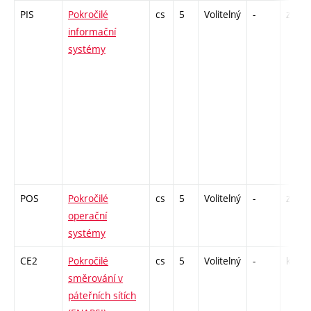
PIS
Pokročilé
cs
5
Volitelný
-
zá,zk
informační
systémy
POS
Pokročilé
cs
5
Volitelný
-
zk
operační
systémy
CE2
Pokročilé
cs
5
Volitelný
-
kl
směrování v
páteřních sítích