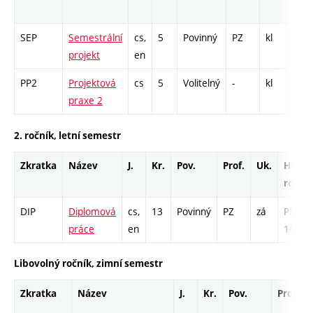
roz
SEP
Semestrální
cs,
5
Povinný
PZ
kl
PR -
projekt
en
PP2
Projektová
cs
5
Volitelný
-
kl
PR -
praxe 2
2. ročník, letní semestr
Zkratka
Název
J.
Kr.
Pov.
Prof.
Uk.
Hod.
rozsa
DIP
Diplomová
cs,
13
Povinný
PZ
zá
PR -
práce
en
169
Libovolný ročník, zimní semestr
Zkratka
Název
J.
Kr.
Pov.
Prof.