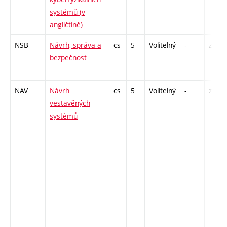
systémů (v
angličtině)
NSB
Návrh, správa a
cs
5
Volitelný
-
zá,zk
bezpečnost
NAV
Návrh
cs
5
Volitelný
-
zk
vestavěných
systémů