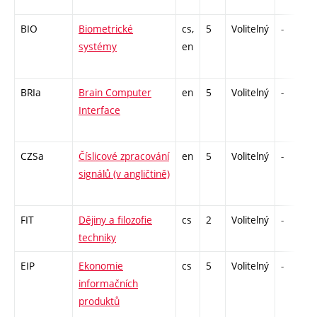
BIO
Biometrické
cs,
5
Volitelný
-
systémy
en
BRIa
Brain Computer
en
5
Volitelný
-
Interface
CZSa
Číslicové zpracování
en
5
Volitelný
-
signálů (v angličtině)
FIT
Dějiny a filozofie
cs
2
Volitelný
-
techniky
EIP
Ekonomie
cs
5
Volitelný
-
informačních
produktů