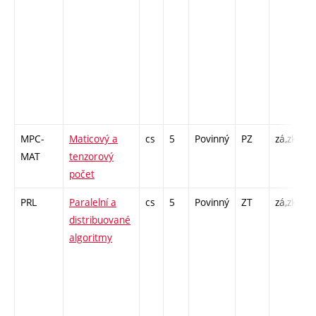
2
I
1
I
1
I
1
MPC-
Maticový a
cs
5
Povinný
PZ
zá,zk
P
MAT
tenzorový
C
počet
2
PRL
Paralelní a
cs
5
Povinný
ZT
zá,zk
P
distribuované
P
algoritmy
/
1
I
1
I