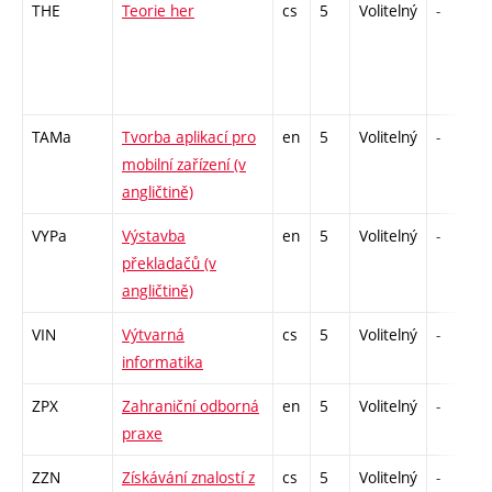
THE
Teorie her
cs
5
Volitelný
-
TAMa
Tvorba aplikací pro
en
5
Volitelný
-
mobilní zařízení (v
angličtině)
VYPa
Výstavba
en
5
Volitelný
-
překladačů (v
angličtině)
VIN
Výtvarná
cs
5
Volitelný
-
informatika
ZPX
Zahraniční odborná
en
5
Volitelný
-
praxe
ZZN
Získávání znalostí z
cs
5
Volitelný
-