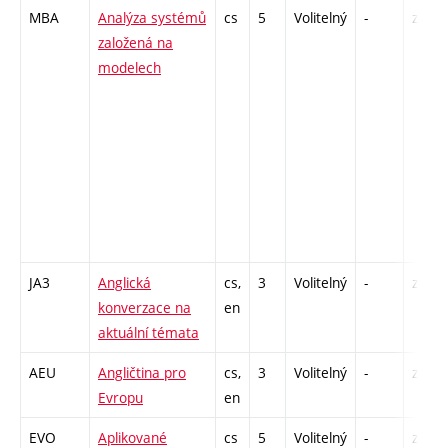
MBA
Analýza systémů
cs
5
Volitelný
-
zk
založená na
modelech
JA3
Anglická
cs,
3
Volitelný
-
zá,zk
konverzace na
en
aktuální témata
AEU
Angličtina pro
cs,
3
Volitelný
-
zá,zk
Evropu
en
EVO
Aplikované
cs
5
Volitelný
-
zk