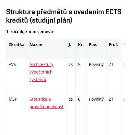
Struktura předmětů s uvedením ECTS
kreditů (studijní plán)
1. ročník, zimní semestr
Zkratka
Název
J.
Kr.
Pov.
Prof.
Uk.
AVS
Architektury
cs
5
Povinný
ZT
zá,zk
výpočetních
systémů
MSP
Statistika a
cs
6
Povinný
ZT
zá,zk
pravděpodobnost