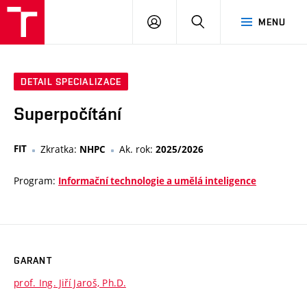
VUT
PŘIHLÁSIT
HLEDAT
MENU
SE
DETAIL SPECIALIZACE
Superpočítání
FIT
Zkratka:
Ak. rok:
NHPC
2025/2026
Program:
Informační technologie a umělá inteligence
GARANT
prof. Ing. Jiří Jaroš, Ph.D.