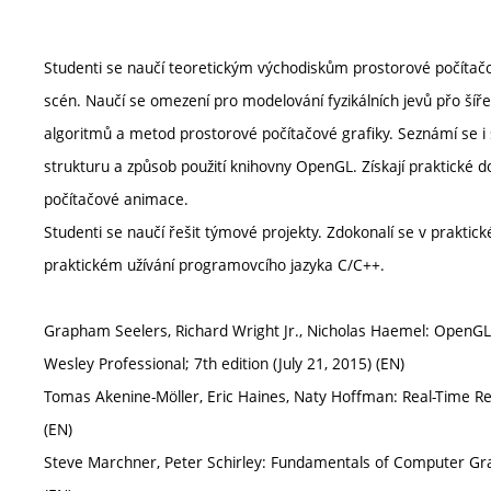
Studenti se naučí teoretickým východiskům prostorové počítačo
scén. Naučí se omezení pro modelování fyzikálních jevů přo šíře
algoritmů a metod prostorové počítačové grafiky. Seznámí se 
strukturu a způsob použití knihovny OpenGL. Získají praktické do
počítačové animace.
Studenti se naučí řešit týmové projekty. Zdokonalí se v praktick
praktickém užívání programovcího jazyka C/C++.
Grapham Seelers, Richard Wright Jr., Nicholas Haemel: OpenGL
Wesley Professional; 7th edition (July 21, 2015) (EN)
Tomas Akenine-Möller, Eric Haines, Naty Hoffman: Real-Time Ren
(EN)
Steve Marchner, Peter Schirley: Fundamentals of Computer Grap