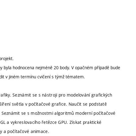
projekt.
 aby byla hodnocena nejméně 20 body. V opačném případě bude
it v jiném termínu cvičení s týmž tématem.
fiky. Seznámit se s nástroji pro modelování grafických
íření světla v počítačové grafice. Naučit se podstatě
. Seznámit se s možnostmi algoritmů moderní počítačové
GL a vykreslovacího řetězce GPU. Získat praktické
iky a počítačové animace.