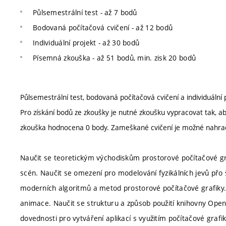
Půlsemestrální test - až 7 bodů
Bodovaná počítačová cvičení - až 12 bodů
Individuální projekt - až 30 bodů
Písemná zkouška - až 51 bodů, min. zisk 20 bodů
Půlsemestrální test, bodovaná počítačová cvičení a individuální 
Pro získání bodů ze zkoušky je nutné zkoušku vypracovat tak,
zkouška hodnocena 0 body. Zameškané cvičení je možné nahrad
Naučit se teoretickým východiskům prostorové počítačové gra
scén. Naučit se omezení pro modelování fyzikálních jevů přo š
moderních algoritmů a metod prostorové počítačové grafiky
animace. Naučit se strukturu a způsob použití knihovny Open
dovednosti pro vytváření aplikací s využitím počítačové graf