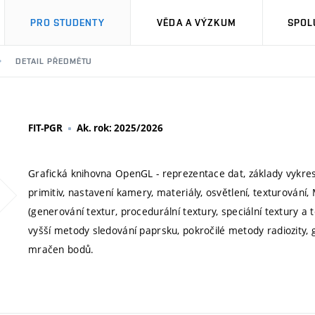
PRO STUDENTY
VĚDA A VÝZKUM
SPOL
DETAIL PŘEDMĚTU
FIT-PGR
Ak. rok: 2025/2026
Grafická knihovna OpenGL - reprezentace dat, základy vykreslo
primitiv, nastavení kamery, materiály, osvětlení, texturování,
(generování textur, procedurální textury, speciální textury a
vyšší metody sledování paprsku, pokročilé metody radiozity, gl
mračen bodů.