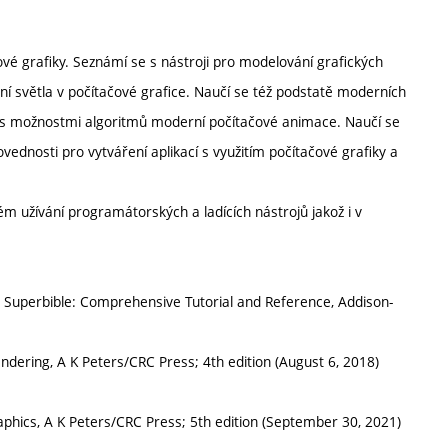
vé grafiky. Seznámí se s nástroji pro modelování grafických
ní světla v počítačové grafice. Naučí se též podstatě moderních
i s možnostmi algoritmů moderní počítačové animace. Naučí se
vednosti pro vytváření aplikací s využitím počítačové grafiky a
ém užívání programátorských a ladících nástrojů jakož i v
 Superbible: Comprehensive Tutorial and Reference, Addison-
dering, A K Peters/CRC Press; 4th edition (August 6, 2018)
hics, A K Peters/CRC Press; 5th edition (September 30, 2021)