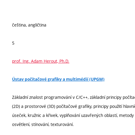
čeština, angličtina
5
prof. Ing. Adam Herout, Ph.D.
Ústav počítačové grafiky a multimédií (UPGM)
Základní znalost programování v C/C++, základní principy počíta
(2D) a prostorové (3D) počítačové grafiky, principy použití hlavn
úseček, kružnic a křivek, vyplňování uzavřených oblastí, metody 
osvětlení, stínování, texturování.