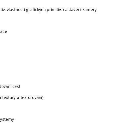
iv, vlastnosti grafických primitiv, nastavení kamery
race
dování cest
í textury a texturování)
systémy