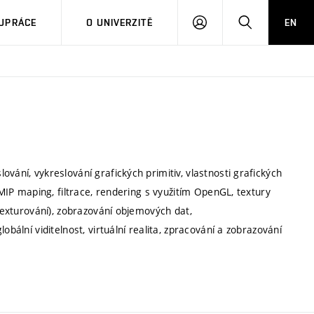
PŘIHLÁSIT
HLEDAT
UPRÁCE
O UNIVERZITĚ
EN
SE
vání, vykreslování grafických primitiv, vlastnosti grafických
 MIP maping, filtrace, rendering s využitím OpenGL, textury
 texturování), zobrazování objemových dat,
obální viditelnost, virtuální realita, zpracování a zobrazování