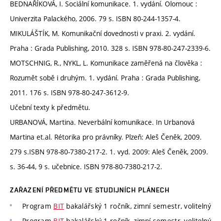
BEDNAŘÍKOVÁ, I. Sociální komunikace. 1. vydání. Olomouc :
Univerzita Palackého, 2006. 79 s. ISBN 80-244-1357-4.
MIKULÁŠTÍK, M. Komunikační dovednosti v praxi. 2. vydání.
Praha : Grada Publishing, 2010. 328 s. ISBN 978-80-247-2339-6.
MOTSCHNIG, R., NYKL, L. Komunikace zaměřená na člověka :
Rozumět sobě i druhým. 1. vydání. Praha : Grada Publishing,
2011. 176 s. ISBN 978-80-247-3612-9.
Učební texty k předmětu.
URBANOVÁ, Martina. Neverbální komunikace. In Urbanová
Martina et.al. Rétorika pro právníky. Plzeň: Aleš Čeněk, 2009.
279 s.ISBN 978-80-7380-217-2. 1. vyd. 2009: Aleš Čeněk, 2009.
s. 36-44, 9 s. učebnice. ISBN 978-80-7380-217-2.
ZAŘAZENÍ PŘEDMĚTU VE STUDIJNÍCH PLÁNECH
Program
BIT
bakalářský 1 ročník, zimní semestr, volitelný
Program
BIT
bakalářský 1 ročník, zimní semestr, volitelný