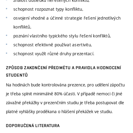
znalost důsledků neřešených konfliktů,
schopnost rozpoznat typy konfliktu,
osvojení vhodné a účinné strategie řešení jednotlivých
konfliktů,
poznání vlastního typického stylu řešení konfliktů,
schopnost efektivně používat asertivitu,
schopnost využít různé druhy prezentací.
ZPŮSOB ZAKONČENÍ PŘEDMĚTU A PRAVIDLA HODNOCENÍ
STUDENTŮ
Na hodinách bude kontrolována prezence, pro udělení zápočtu
je třeba splnit minimálně 80% účasti. V případě nemoci či jiné
závažné překážky v prezenčním studiu je třeba postupovat dle
platné vyhlášky proděkana o hlášení překážek ve studiu.
DOPORUČENÁ LITERATURA