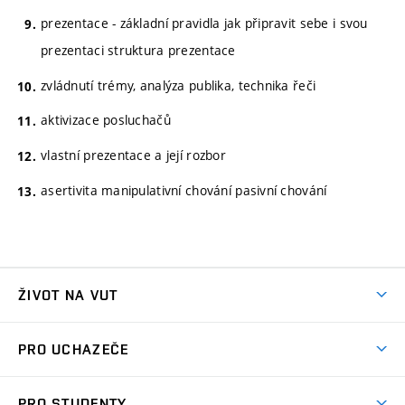
prezentace - základní pravidla jak připravit sebe i svou
prezentaci struktura prezentace
zvládnutí trémy, analýza publika, technika řeči
aktivizace posluchačů
vlastní prezentace a její rozbor
asertivita manipulativní chování pasivní chování
ŽIVOT NA VUT
Atmosféra VUT
PRO UCHAZEČE
Prostory školy
Proč na VUT
Koleje
PRO STUDENTY