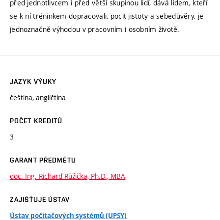
před jednotlivcem i před větší skupinou lidí, dává lidem, kteří
se k ní tréninkem dopracovali, pocit jistoty a sebedůvěry, je
jednoznačně výhodou v pracovním i osobním životě.
JAZYK VÝUKY
čeština, angličtina
POČET KREDITŮ
3
GARANT PŘEDMĚTU
doc. Ing. Richard Růžička, Ph.D., MBA
ZAJIŠŤUJE ÚSTAV
Ústav počítačových systémů (UPSY)