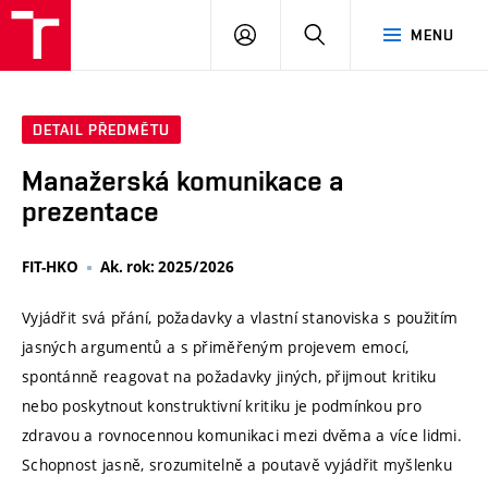
VUT
PŘIHLÁSIT
HLEDAT
MENU
SE
DETAIL PŘEDMĚTU
Manažerská komunikace a
prezentace
FIT-HKO
Ak. rok: 2025/2026
Vyjádřit svá přání, požadavky a vlastní stanoviska s použitím
jasných argumentů a s přiměřeným projevem emocí,
spontánně reagovat na požadavky jiných, přijmout kritiku
nebo poskytnout konstruktivní kritiku je podmínkou pro
zdravou a rovnocennou komunikaci mezi dvěma a více lidmi.
Schopnost jasně, srozumitelně a poutavě vyjádřit myšlenku