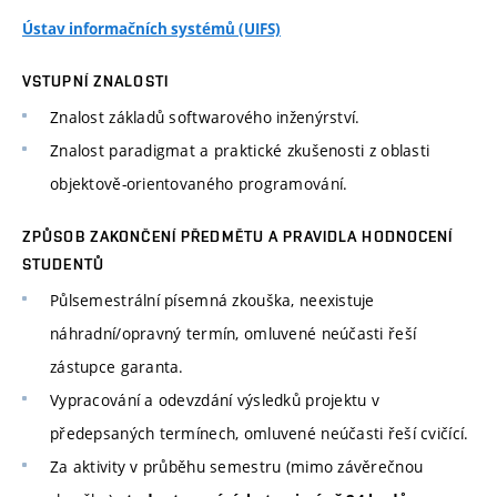
Ústav informačních systémů (UIFS)
VSTUPNÍ ZNALOSTI
Znalost základů softwarového inženýrství.
Znalost paradigmat a praktické zkušenosti z oblasti
objektově-orientovaného programování.
ZPŮSOB ZAKONČENÍ PŘEDMĚTU A PRAVIDLA HODNOCENÍ
STUDENTŮ
Půlsemestrální písemná zkouška, neexistuje
náhradní/opravný termín, omluvené neúčasti řeší
zástupce garanta.
Vypracování a odevzdání výsledků projektu v
předepsaných termínech, omluvené neúčasti řeší cvičící.
Za aktivity v průběhu semestru (mimo závěrečnou