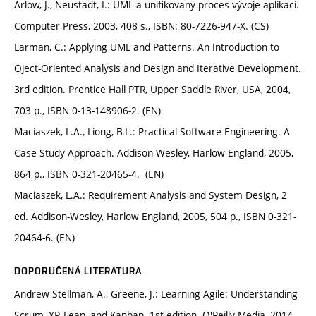
Arlow, J., Neustadt, I.: UML a unifikovaný proces vývoje aplikací.
Computer Press, 2003, 408 s., ISBN: 80-7226-947-X. (CS)
Larman, C.: Applying UML and Patterns. An Introduction to
Oject-Oriented Analysis and Design and Iterative Development.
3rd edition. Prentice Hall PTR, Upper Saddle River, USA, 2004,
703 p., ISBN 0-13-148906-2. (EN)
Maciaszek, L.A., Liong, B.L.: Practical Software Engineering. A
Case Study Approach. Addison-Wesley, Harlow England, 2005,
864 p., ISBN 0-321-20465-4. (EN)
Maciaszek, L.A.: Requirement Analysis and System Design, 2
ed. Addison-Wesley, Harlow England, 2005, 504 p., ISBN 0-321-
20464-6. (EN)
DOPORUČENÁ LITERATURA
Andrew Stellman, A., Greene, J.: Learning Agile: Understanding
Scrum, XP, Lean, and Kanban. 1st edition. O'Reilly Media, 2014,