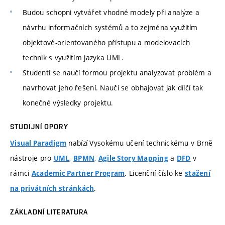
Budou schopni vytvářet vhodné modely při analýze a
návrhu informačních systémů a to zejména využitím
objektově-orientovaného přístupu a modelovacích
technik s využitím jazyka UML.
Studenti se naučí formou projektu analyzovat problém a
navrhovat jeho řešení. Naučí se obhajovat jak dílčí tak
konečné výsledky projektu.
STUDIJNÍ OPORY
nabízí Vysokému učení technickému v Brně
Visual Paradigm
nástroje pro
,
,
a
v
UML
BPMN
Agile Story Mapping
DFD
rámci
. Licenční číslo ke
Academic Partner Program
stažení
.
na privátních stránkách
ZÁKLADNÍ LITERATURA