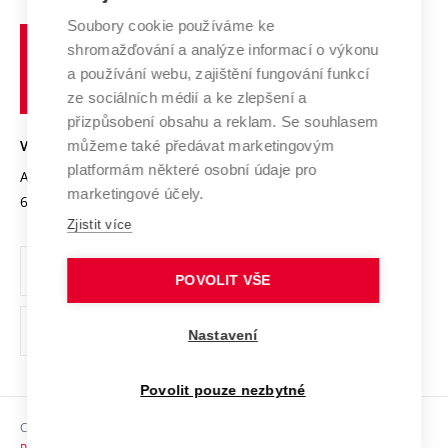
Systém zajišťování kvality výzkumu
Profil univerzity
Spolupráce se školami
Soubory cookie používáme ke
Vysoké
Výzkumné infrastruktury
shromažďování a analýze informací o výkonu
Udržitelná univerzita
učení
Služby univerzity
Transfer znalostí
a používání webu, zajištění fungování funkcí
technické
Podnikavá univerzita / ContriBUTe
Mezinárodní dohody
ze sociálních médií a ke zlepšení a
Open Science
v
Bezpečná univerzita
přizpůsobení obsahu a reklam. Se souhlasem
Univerzitní sítě
Brně
Projekty
můžeme také předávat marketingovým
VYSOKÉ UČENÍ TECHNICKÉ V BRNĚ
Vyznamenání
platformám některé osobní údaje pro
Projekty ze strukturálních fondů
Antonínská 548/1
www.vut.cz
marketingové účely.
Organizační struktura
602 00 Brno
vut@vutbr.cz
Specifický výzkum
Zjistit více
Úřední deska
Ochrana osobních údajů
POVOLIT VŠE
(externí
Pracovní příležitosti
Nastavení
odkaz)
Podpora a rozvoj zaměstnanců a studujících
Povolit pouze nezbytné
Rovné příležitosti
Copyright © 2026 VUT
Sociální bezpečí