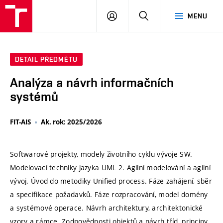
VUT
PŘIHLÁSIT
HLEDAT
MENU
SE
DETAIL PŘEDMĚTU
Analýza a návrh informačních
systémů
FIT-AIS
Ak. rok: 2025/2026
Softwarové projekty, modely životního cyklu vývoje SW.
Modelovací techniky jazyka UML 2. Agilní modelování a agilní
vývoj. Úvod do metodiky Unified process. Fáze zahájení, sběr
a specifikace požadavků. Fáze rozpracování, model domény
a systémové operace. Návrh architektury, architektonické
vzory a rámce. Zodpovědnosti objektů a návrh tříd, principy