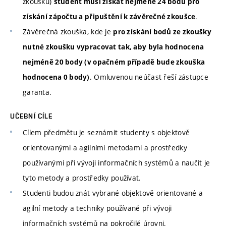
zkoušku)
student musí získat nejméně 24 bodů pro
.
získání zápočtu a připuštění k závěrečné zkoušce
Závěrečná zkouška, kde je
pro získání bodů ze zkoušky
nutné zkoušku vypracovat tak, aby byla hodnocena
nejméně 20 body (v opačném případě bude zkouška
. Omluvenou neúčast řeší zástupce
hodnocena 0 body)
garanta.
UČEBNÍ CÍLE
Cílem předmětu je seznámit studenty s objektově
orientovanými a agilními metodami a prostředky
používanými při vývoji informačních systémů a naučit je
tyto metody a prostředky používat.
Studenti budou znát vybrané objektově orientované a
agilní metody a techniky používané při vývoji
informačních systémů na pokročilé úrovni.