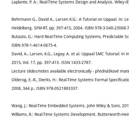
Laplante, P. A.: Real-Time Systems Design and Analysis. Wiley-I
Behrmann G., David A., Larsen K.G.: A Tutorial on Uppaal. In: L
Heidelberg. SFM-RT, pp. 397-415, 2004. ISBN 978-3-540-23068-7
Butazzo, G.: Hard Real-Time Computing Systems, Predictable Sch
ISBN 978-1-4614-0675-4.
David, A., Larsen, K.G., Legay, A. et al. Uppaal SMC Tutorial: In
2015, Vol. 17, pp. 397-415. ISSN 1433-2787.
Lecture slides/notes available electronically - přednáškové mat
Olderog, E.-R., Dierks, H.: Real-Time Systems Formal Specificat
2008, 344 p., ISBN 978-0521883337.
Wang, J.: Real-Time Embedded Systems. John Wiley & Sons, 201
Williams, R.: Real-Time Systems Development. Butterworth-Hei