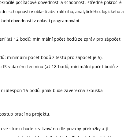
Pokročilé počítačové dovednosti a schopnosti, středně pokročilé
dní schopnosti v oblasti abstraktního, analytického, logického a
kladní dovednosti v oblasti programování.
ení (až 12 bodů; minimální počet bodů ze zpráv pro zápočet
ů; minimální počet bodů z testu pro zápočet je 5),
o IS v daném termínu (až 18 bodů; minimální počet bodů z
z ní alespoň 15 bodů; jinak bude závěrečná zkouška
postup prací na projektu.
ve studiu bude realizováno dle povahy překážky a jí