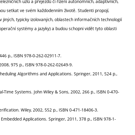
železničních uzlů a přejezdů či řízení autonomních, adaptivních,
hou setkat ve svém každodenním životě. Studenti propojí,
v jiných, typicky izolovaných, oblastech informačních technologií
operační systémy a jazyky) a budou schopni vidět tyto oblasti
 446 p., ISBN 978-0-262-02911-7.
, 2008, 975 p., ISBN 978-0-262-02649-9.
eduling Algorithms and Applications. Springer, 2011, 524 p.,
 Real-Time Systems. John Wiley & Sons, 2002, 266 p., ISBN 0-470-
rification. Wiley, 2002, 552 p., ISBN 0-471-18406-3.
d Embedded Applications. Springer, 2011, 378 p., ISBN 978-1-