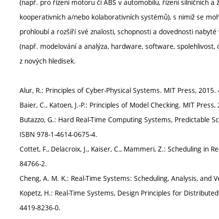
(např. pro řízení motoru či ABS v automobilu, řízení silničních a 
kooperativních a/nebo kolaborativních systémů), s nimiž se mo
prohloubí a rozšíří své znalosti, schopnosti a dovednosti nabyté 
(např. modelování a analýza, hardware, software, spolehlivost, 
z nových hledisek.
Alur, R.: Principles of Cyber-Physical Systems. MIT Press, 2015.
Baier, C., Katoen, J.-P.: Principles of Model Checking. MIT Press
Butazzo, G.: Hard Real-Time Computing Systems, Predictable Sch
ISBN 978-1-4614-0675-4.
Cottet, F., Delacroix, J., Kaiser, C., Mammeri, Z.: Scheduling in
84766-2.
Cheng, A. M. K.: Real-Time Systems: Scheduling, Analysis, and Ve
Kopetz, H.: Real-Time Systems, Design Principles for Distribute
4419-8236-0.