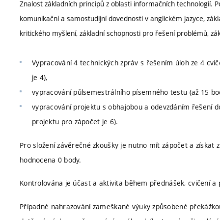
Znalost základních principů z oblasti informačních technologií. 
komunikační a samostudijní dovednosti v anglickém jazyce, zákla
kritického myšlení, základní schopnosti pro řešení problémů, zá
Vypracování 4 technických zpráv s řešením úloh ze 4 cvič
je 4),
vypracování půlsemestrálního písemného testu (až 15 bod
vypracování projektu s obhajobou a odevzdáním řešení d
projektu pro zápočet je 6).
Pro složení závěrečné zkoušky je nutno mít zápočet a získat 
hodnocena 0 body.
Kontrolována je účast a aktivita během přednášek, cvičení a 
Případné nahrazování zameškané výuky způsobené překážkou 