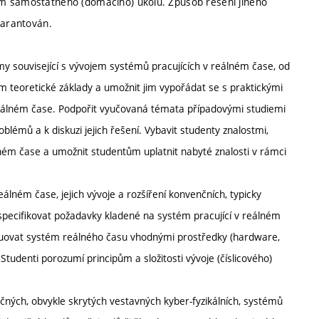
ím samostatného (domácího) úkolu. Způsob řešení jiného
garantován.
émy související s vývojem systémů pracujících v reálném čase, od
tům teoretické základy a umožnit jim vypořádat se s praktickými
reálném čase. Podpořit vyučovaná témata případovými studiemi
lémů a k diskuzi jejich řešení. Vybavit studenty znalostmi,
ném čase a umožnit studentům uplatnit nabyté znalosti v rámci
eálném čase, jejich vývoje a rozšíření konvenčních, typicky
pecifikovat požadavky kladené na systém pracující v reálném
truovat systém reálného času vhodnými prostředky (hardware,
tudenti porozumí principům a složitosti vývoje (číslicového)
ných, obvykle skrytých vestavných kyber-fyzikálních, systémů