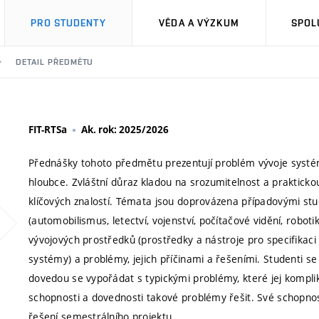
PRO STUDENTY
VĚDA A VÝZKUM
SPOL
DETAIL PŘEDMĚTU
FIT-RTSa
Ak. rok: 2025/2026
Přednášky tohoto předmětu prezentují problém vývoje systém
hloubce. Zvláštní důraz kladou na srozumitelnost a praktick
klíčových znalostí. Témata jsou doprovázena případovými stu
(automobilismus, letectví, vojenství, počítačové vidění, robo
vývojových prostředků (prostředky a nástroje pro specifikaci 
systémy) a problémy, jejich příčinami a řešeními. Studenti s
dovedou se vypořádat s typickými problémy, které jej komplik
schopnosti a dovednosti takové problémy řešit. Své schopno
řešení semestrálního projektu.