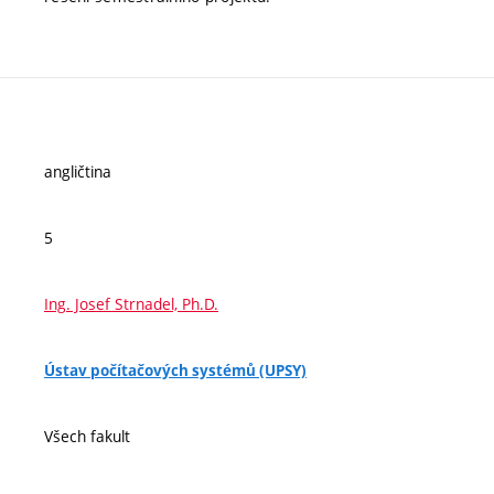
angličtina
5
Ing. Josef Strnadel, Ph.D.
Ústav počítačových systémů (UPSY)
Všech fakult