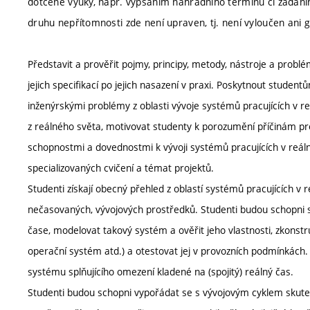
dotčené výuky, např. vypsáním náhradního termínu či zadán
druhu nepřítomnosti zde není upraven, tj. není vyloučen ani 
Představit a prověřit pojmy, principy, metody, nástroje a probl
jejich specifikací po jejich nasazení v praxi. Poskytnout studen
inženýrskými problémy z oblasti vývoje systémů pracujících v 
z reálného světa, motivovat studenty k porozumění příčinám prob
schopnostmi a dovednostmi k vývoji systémů pracujících v reál
specializovaných cvičení a témat projektů.
Studenti získají obecný přehled z oblastí systémů pracujících v r
nečasovaných, vývojových prostředků. Studenti budou schopni s
čase, modelovat takový systém a ověřit jeho vlastnosti, zkons
operační systém atd.) a otestovat jej v provozních podmínkách. S
systému splňujícího omezení kladené na (spojitý) reálný čas.
Studenti budou schopni vypořádat se s vývojovým cyklem skuteč