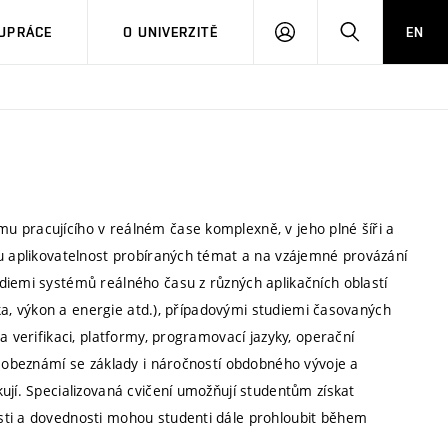
PŘIHLÁSIT
HLEDAT
UPRÁCE
O UNIVERZITĚ
EN
SE
u pracujícího v reálném čase komplexně, v jeho plné šíři a
ou aplikovatelnost probíraných témat a na vzájemné provázání
diemi systémů reálného času z různých aplikačních oblastí
tika, výkon a energie atd.), případovými studiemi časovaných
a verifikaci, platformy, programovací jazyky, operační
e obeznámí se základy i náročností obdobného vývoje a
ují. Specializovaná cvičení umožňují studentům získat
sti a dovednosti mohou studenti dále prohloubit během