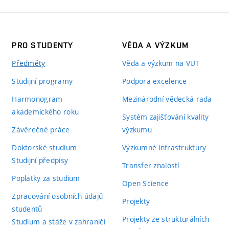
PRO STUDENTY
VĚDA A VÝZKUM
Předměty
Věda a výzkum na VUT
Studijní programy
Podpora excelence
Harmonogram
Mezinárodní vědecká rada
akademického roku
Systém zajišťování kvality
Závěrečné práce
výzkumu
Doktorské studium
Výzkumné infrastruktury
Studijní předpisy
Transfer znalostí
Poplatky za studium
Open Science
Zpracování osobních údajů
Projekty
studentů
Projekty ze strukturálních
Studium a stáže v zahraničí