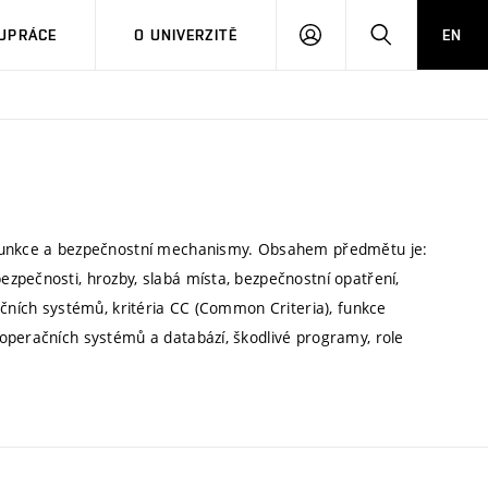
PŘIHLÁSIT
HLEDAT
UPRÁCE
O UNIVERZITĚ
EN
SE
 funkce a bezpečnostní mechanismy. Obsahem předmětu je:
zpečnosti, hrozby, slabá místa, bezpečnostní opatření,
ačních systémů, kritéria CC (Common Criteria), funkce
operačních systémů a databází, škodlivé programy, role