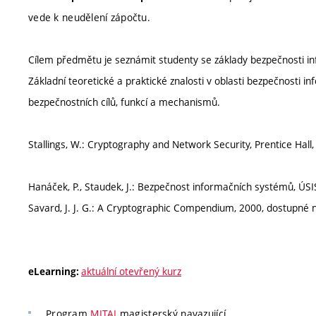
vede k neudělení zápočtu.
Cílem předmětu je seznámit studenty se základy bezpečnosti i
Základní teoretické a praktické znalosti v oblasti bezpečnosti i
bezpečnostních cílů, funkcí a mechanismů.
Stallings, W.: Cryptography and Network Security, Prentice Hall
Hanáček, P., Staudek, J.: Bezpečnost informačních systémů, ÚSI
Savard, J. J. G.: A Cryptographic Compendium, 2000, dostupn
aktuální otevřený kurz
eLearning:
Program
MITAI
magisterský navazující