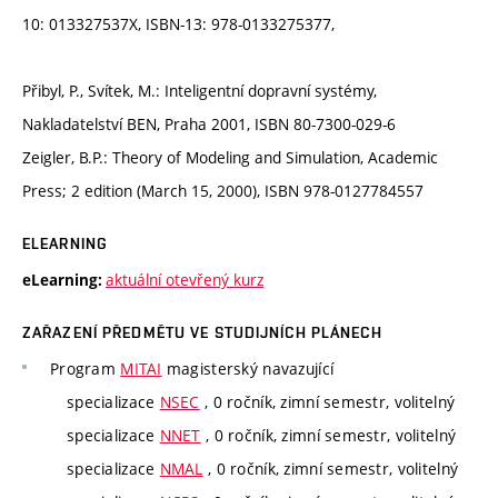
10: 013327537X, ISBN-13: 978-0133275377,
Přibyl, P., Svítek, M.: Inteligentní dopravní systémy,
Nakladatelství BEN, Praha 2001, ISBN 80-7300-029-6
Zeigler, B.P.: Theory of Modeling and Simulation, Academic
Press; 2 edition (March 15, 2000), ISBN 978-0127784557
ELEARNING
aktuální otevřený kurz
eLearning:
ZAŘAZENÍ PŘEDMĚTU VE STUDIJNÍCH PLÁNECH
Program
MITAI
magisterský navazující
specializace
NSEC
, 0 ročník, zimní semestr, volitelný
specializace
NNET
, 0 ročník, zimní semestr, volitelný
specializace
NMAL
, 0 ročník, zimní semestr, volitelný