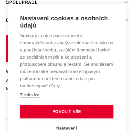
SPOLUPRÁCE
Celoživotní vzdělávání
Brno
Podpora excelence
Závěrečné práce
Studium bez bariér
Zpracování osobních údajů uchazečů o studium
Firemní spolupráce
Mezinárodní vědecká rada
Nastavení cookies a osobních
O UNIVERZITĚ
Doktorské studium
Podpora podnikání
E-přihláška
údajů
Zahraniční spolupráce
Systém zajišťování kvality výzkumu
Profil univerzity
Spolupráce se školami
Soubory cookie používáme ke
Vysoké
Výzkumné infrastruktury
shromažďování a analýze informací o výkonu
Udržitelná univerzita
učení
Služby univerzity
Transfer znalostí
a používání webu, zajištění fungování funkcí
technické
Podnikavá univerzita / ContriBUTe
Mezinárodní dohody
ze sociálních médií a ke zlepšení a
Open Science
v
Bezpečná univerzita
přizpůsobení obsahu a reklam. Se souhlasem
Univerzitní sítě
Brně
Projekty
můžeme také předávat marketingovým
VYSOKÉ UČENÍ TECHNICKÉ V BRNĚ
Vyznamenání
platformám některé osobní údaje pro
Projekty ze strukturálních fondů
Antonínská 548/1
www.vut.cz
marketingové účely.
Organizační struktura
602 00 Brno
vut@vutbr.cz
Specifický výzkum
Zjistit více
Úřední deska
Ochrana osobních údajů
POVOLIT VŠE
(externí
Pracovní příležitosti
Nastavení
odkaz)