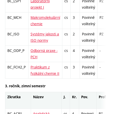
BC_LSP1
Laboratorní
cs
2
Povinně
PZ
k
projekt I
volitelný
BC_MCH
Makromolekulární
cs
3
Povinně
PZ
z
chemie
volitelný
BC_ISO
Systémy jakosti a
cs
2
Povinně
PZ
k
ISO normy
volitelný
BC_ODP_P
Odborná praxe -
cs
4
Povinně
-
z
PCH
volitelný
BC_FCH2_P
Praktikum z
cs
3
Povinně
-
k
fyzikální chemie II
volitelný
3. ročník, zimní semestr
Zkratka
Název
J.
Kr.
Pov.
Prof.
U
BC_ACP1
Analytická
cs
4
Povinný
PZ
z