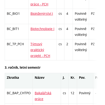
práce - PCH
BC_BIO1
Bioinženýrství I
cs
4
Povinně
PZ
zá
volitelný
BC_BIT1
Biotechnologie I
cs
4
Povinně
PZ
zá
volitelný
BC_TP_PCH
Týmový
cs
2
Povinně
PZ
z
praktický
volitelný
projekt - PCH
3. ročník, letní semestr
Zkratka
Název
J.
Kr.
Pov.
Prof.
BC_BAP_CHTPO
Bakalářská
cs
12
Povinný
-
práce