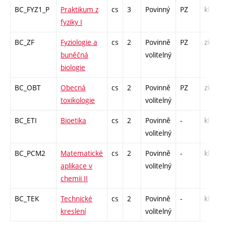
BC_FYZ1_P
Praktikum z
cs
3
Povinný
PZ
kl
fyziky I
BC_ZF
Fyziologie a
cs
2
Povinně
PZ
zk
buněčná
volitelný
biologie
BC_OBT
Obecná
cs
2
Povinně
PZ
zk
toxikologie
volitelný
BC_ETI
Bioetika
cs
2
Povinně
-
kl
volitelný
BC_PCM2
Matematické
cs
2
Povinně
-
kl
aplikace v
volitelný
chemii II
BC_TEK
Technické
cs
2
Povinně
-
kl
kreslení
volitelný