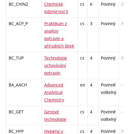
BC_CHIN2
Chemické
cs
6
Povinný
ZT
inženýrství II
BC_ACP_P
Praktikum z
cs
3
Povinný
PZ
analýzy
potravin a
přírodních látek
BC_TUP
Technologie
cs
4
Povinný
PZ
uchovávání
potravin
BA_AACH
Advanced
en
4
Povinně
-
Analytical
volitelný
Chemistry
BC_GET
Genové
cs
4
Povinně
-
technologie
volitelný
BC_HYP
Hygiena v
cs
4
Povinně
PZ