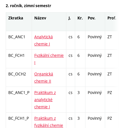
2. ročník, zimní semestr
Zkratka
Název
J.
Kr.
Pov.
Prof.
Uk.
BC_ANC1
Analytická
cs
6
Povinný
ZT
zá,z
chemie I
BC_FCH1
Fyzikální chemie
cs
6
Povinný
ZT
zá,z
I
BC_OCH2
Organická
cs
6
Povinný
ZT
zá,z
chemie II
BC_ANC1_P
Praktikum z
cs
3
Povinný
PZ
kl
analytické
chemie I
BC_FCH1_P
Praktikum z
cs
3
Povinný
PZ
kl
fyzikální chemie