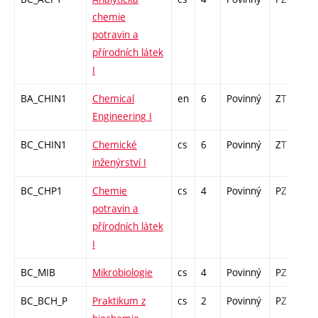
chemie
potravin a
přírodních látek
I
BA_CHIN1
Chemical
en
6
Povinný
ZT
zá
Engineering I
BC_CHIN1
Chemické
cs
6
Povinný
ZT
zá
inženýrství I
BC_CHP1
Chemie
cs
4
Povinný
PZ
z
potravin a
přírodních látek
I
BC_MIB
Mikrobiologie
cs
4
Povinný
PZ
z
BC_BCH_P
Praktikum z
cs
2
Povinný
PZ
z