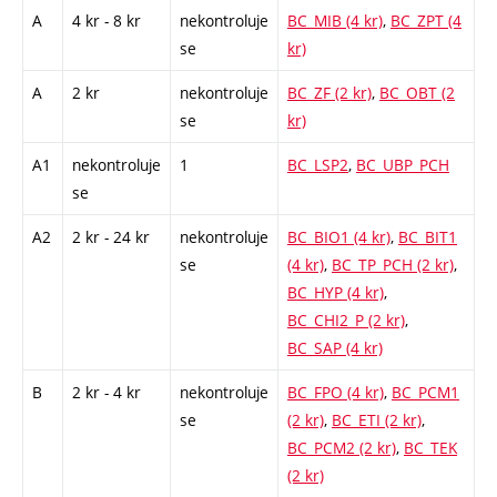
A
4 kr - 8 kr
nekontroluje
BC_MIB (4 kr)
,
BC_ZPT (4
se
kr)
A
2 kr
nekontroluje
BC_ZF (2 kr)
,
BC_OBT (2
se
kr)
A1
nekontroluje
1
BC_LSP2
,
BC_UBP_PCH
se
A2
2 kr - 24 kr
nekontroluje
BC_BIO1 (4 kr)
,
BC_BIT1
se
(4 kr)
,
BC_TP_PCH (2 kr)
,
BC_HYP (4 kr)
,
BC_CHI2_P (2 kr)
,
BC_SAP (4 kr)
B
2 kr - 4 kr
nekontroluje
BC_FPO (4 kr)
,
BC_PCM1
se
(2 kr)
,
BC_ETI (2 kr)
,
BC_PCM2 (2 kr)
,
BC_TEK
(2 kr)