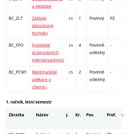
a ekologie
BC_ZLT
Základy
cs
1
Povinný
PZ
kl
laboratorní
techniky
BC_FPO
Fyziologie
cs
4
Povinně
-
zk
průmyslových
volitelný
mikroorganismů
BC_PCM1
Matematické
cs
2
Povinně
-
kl
aplikace v
volitelný
chemii I
1. ročník, letní semestr
Zkratka
Název
J.
Kr.
Pov.
Prof.
Uk.