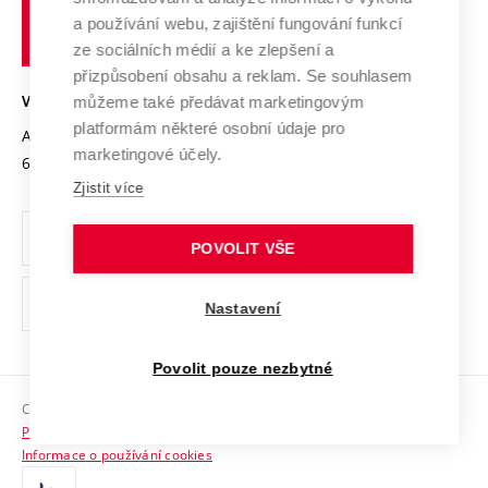
učení
Služby univerzity
Transfer znalostí
a používání webu, zajištění fungování funkcí
technické
Podnikavá univerzita / ContriBUTe
Mezinárodní dohody
ze sociálních médií a ke zlepšení a
Open Science
v
Bezpečná univerzita
přizpůsobení obsahu a reklam. Se souhlasem
Univerzitní sítě
Brně
Projekty
můžeme také předávat marketingovým
VYSOKÉ UČENÍ TECHNICKÉ V BRNĚ
Vyznamenání
platformám některé osobní údaje pro
Projekty ze strukturálních fondů
Antonínská 548/1
www.vut.cz
marketingové účely.
Organizační struktura
602 00 Brno
vut@vutbr.cz
Specifický výzkum
Zjistit více
Úřední deska
Ochrana osobních údajů
POVOLIT VŠE
(externí
Pracovní příležitosti
Nastavení
odkaz)
Podpora a rozvoj zaměstnanců a studujících
Povolit pouze nezbytné
Rovné příležitosti
Copyright © 2026 VUT
Sociální bezpečí
Prohlášení o přístupnosti
HR Award
Informace o používání cookies