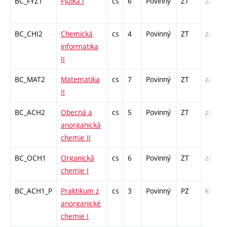
BC_FYZ1
Fyzika I
cs
6
Povinný
ZT
zá,zk
BC_CHI2
Chemická
cs
4
Povinný
ZT
zá,zk
informatika
II
BC_MAT2
Matematika
cs
7
Povinný
ZT
zá,zk
II
BC_ACH2
Obecná a
cs
5
Povinný
ZT
zá,zk
anorganická
chemie II
BC_OCH1
Organická
cs
6
Povinný
ZT
zá,zk
chemie I
BC_ACH1_P
Praktikum z
cs
3
Povinný
PZ
kl
anorganické
chemie I