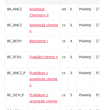
BA_ANC2
Analytical
en
6
Povinný
ZT
z
Chemistry II
BC_ANC2
Analytická chemie
cs
6
Povinný
ZT
z
II
BC_BCH1
Biochemie I
cs
4
Povinný
ZT
z
BC_FCH2
Fyzikální chemie II
cs
6
Povinný
ZT
z
BC_ANC2_P
Praktikum z
cs
3
Povinný
PZ
k
analytické chemie
II
BC_OCH_P
Praktikum z
cs
3
Povinný
PZ
k
organické chemie