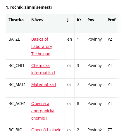
1. ročník, zimní semestr
Zkratka
Název
J.
Kr.
Pov.
Prof.
Uk.
BA_ZLT
Basics of
en
1
Povinný
PZ
kl
Laboratory
Technique
BC_CHI1
Chemická
cs
3
Povinný
ZT
kl
informatika I
BC_MAT1
Matematika I
cs
7
Povinný
ZT
zá,zk
BC_ACH1
Obecná a
cs
8
Povinný
ZT
zá,zk
anorganická
chemie I
BC_BIO
Obecná biologie
cs
2
Povinný
ZT
zk