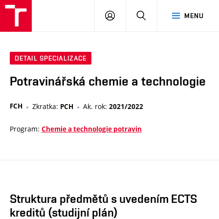
VUT
PŘIHLÁSIT
HLEDAT
MENU
SE
DETAIL SPECIALIZACE
Potravinářská chemie a technologie
FCH
Zkratka:
Ak. rok:
PCH
2021/2022
Program:
Chemie a technologie potravin
Struktura předmětů s uvedením ECTS
kreditů (studijní plán)