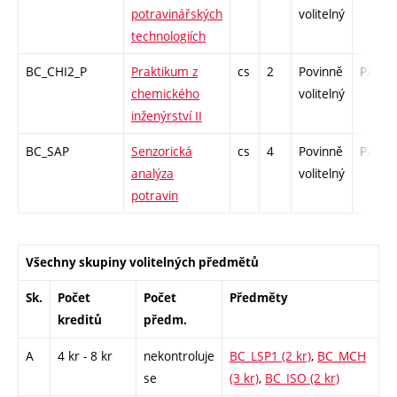
potravinářských
volitelný
technologiích
BC_CHI2_P
Praktikum z
cs
2
Povinně
PZ
chemického
volitelný
inženýrství II
BC_SAP
Senzorická
cs
4
Povinně
PZ
analýza
volitelný
potravin
Všechny skupiny volitelných předmětů
Sk.
Počet
Počet
Předměty
kreditů
předm.
A
4 kr - 8 kr
nekontroluje
BC_LSP1 (2 kr)
,
BC_MCH
se
(3 kr)
,
BC_ISO (2 kr)