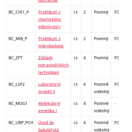
biochemie
BC_CHI1_P
Praktikum z
cs
2
Povinný
PZ
kl
chemického
inženýrství I
BC_MIB_P
Praktikum z
cs
2
Povinný
PZ
z
mikrobiologie
BC_ZPT
Základy
cs
4
Povinný
PZ
z
potravinářských
technologií
BC_LSP2
Laboratorní
cs
4
Povinně
PZ
kl
projekt II
volitelný
BC_MOG1
Molekulární
cs
4
Povinně
-
z
genetika I
volitelný
BC_UBP_PCH
Úvod do
cs
4
Povinně
PZ
kl
bakalářské
volitelný