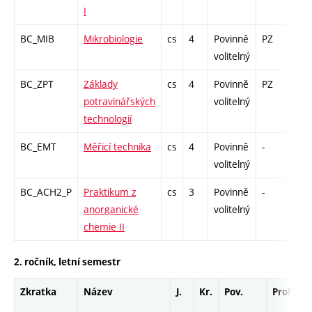
I
BC_MIB
Mikrobiologie
cs
4
Povinně
PZ
zk
volitelný
BC_ZPT
Základy
cs
4
Povinně
PZ
zk
potravinářských
volitelný
technologií
BC_EMT
Měřicí technika
cs
4
Povinně
-
zá,z
volitelný
BC_ACH2_P
Praktikum z
cs
3
Povinně
-
kl
anorganické
volitelný
chemie II
2. ročník, letní semestr
Zkratka
Název
J.
Kr.
Pov.
Prof.
U