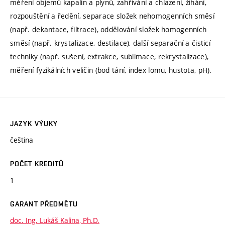
měření objemů kapalin a plynů, zahřívání a chlazení, žíhání,
rozpouštění a ředění, separace složek nehomogenních směsí
(např. dekantace, filtrace), oddělování složek homogenních
směsí (např. krystalizace, destilace), další separační a čisticí
techniky (např. sušení, extrakce, sublimace, rekrystalizace),
měření fyzikálních veličin (bod tání, index lomu, hustota, pH).
JAZYK VÝUKY
čeština
POČET KREDITŮ
1
GARANT PŘEDMĚTU
doc. Ing. Lukáš Kalina, Ph.D.