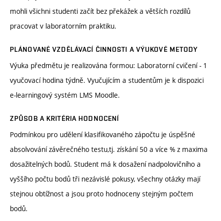
mohli všichni studenti začít bez překážek a větších rozdílů
pracovat v laboratorním praktiku.
PLÁNOVANÉ VZDĚLÁVACÍ ČINNOSTI A VÝUKOVÉ METODY
Výuka předmětu je realizována formou: Laboratorní cvičení - 1
vyučovací hodina týdně. Vyučujícím a studentům je k dispozici
e-learningový systém LMS Moodle.
ZPŮSOB A KRITÉRIA HODNOCENÍ
Podmínkou pro udělení klasifikovaného zápočtu je úspěšné
absolvování závěrečného testu,tj. získání 50 a více % z maxima
dosažitelných bodů. Student má k dosažení nadpolovičního a
vyššího počtu bodů tři nezávislé pokusy, všechny otázky mají
stejnou obtížnost a jsou proto hodnoceny stejným počtem
bodů.