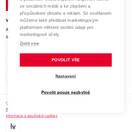
technické
Podnikavá univerzita / ContriBUTe
Mezinárodní dohody
ze sociálních médií a ke zlepšení a
Open Science
v
Bezpečná univerzita
přizpůsobení obsahu a reklam. Se souhlasem
Univerzitní sítě
Brně
Projekty
můžeme také předávat marketingovým
VYSOKÉ UČENÍ TECHNICKÉ V BRNĚ
Vyznamenání
platformám některé osobní údaje pro
Projekty ze strukturálních fondů
Antonínská 548/1
www.vut.cz
marketingové účely.
Organizační struktura
602 00 Brno
vut@vutbr.cz
Specifický výzkum
Zjistit více
Úřední deska
Ochrana osobních údajů
POVOLIT VŠE
(externí
Pracovní příležitosti
Nastavení
odkaz)
Podpora a rozvoj zaměstnanců a studujících
Povolit pouze nezbytné
Rovné příležitosti
Copyright © 2026 VUT
Sociální bezpečí
Prohlášení o přístupnosti
HR Award
Informace o používání cookies
Kontakty