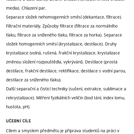
media). Chlazení par.
Separace složek nehomogenních směsí (dekantace, filtrace).
Filtrační materiály. Způsoby filtrace (filtrace za normálního
tlaku, filtrace za sníženého tlaku, filtrace za horka). Separace
složek homogenních směsí (krystalizace, destilace). Druhy
krystalizace (volná, rušená, frakční krystalizace, krystalizace
změnou složení rozpouštědla, vykrývání). Destilace (prostá
destilace, frakční destilace, rektifikace, destilace s vodní parou,
destilace za sníženého tlaku).
Další separační a čisticí techniky (sušení, extrakce, sublimace a
rekrystalizace). Měření fyzikálních veličin (bod tání, index lomu,
hustota, pH).
UČEBNÍ CÍLE
Cílem a smyslem předmětu je příprava studentů na práci v