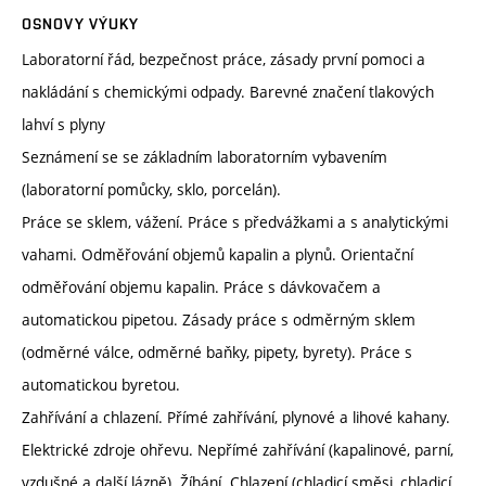
OSNOVY VÝUKY
Laboratorní řád, bezpečnost práce, zásady první pomoci a
nakládání s chemickými odpady. Barevné značení tlakových
lahví s plyny
Seznámení se se základním laboratorním vybavením
(laboratorní pomůcky, sklo, porcelán).
Práce se sklem, vážení. Práce s předvážkami a s analytickými
vahami. Odměřování objemů kapalin a plynů. Orientační
odměřování objemu kapalin. Práce s dávkovačem a
automatickou pipetou. Zásady práce s odměrným sklem
(odměrné válce, odměrné baňky, pipety, byrety). Práce s
automatickou byretou.
Zahřívání a chlazení. Přímé zahřívání, plynové a lihové kahany.
Elektrické zdroje ohřevu. Nepřímé zahřívání (kapalinové, parní,
vzdušné a další lázně). Žíhání. Chlazení (chladicí směsi, chladicí