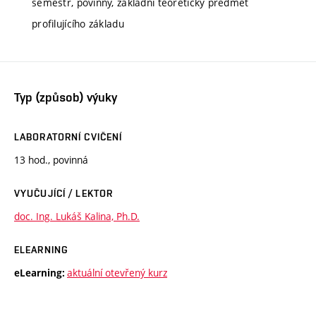
semestr, povinný, základní teoretický předmět
profilujícího základu
Typ (způsob) výuky
LABORATORNÍ CVIČENÍ
13 hod., povinná
VYUČUJÍCÍ / LEKTOR
doc. Ing. Lukáš Kalina, Ph.D.
ELEARNING
aktuální otevřený kurz
eLearning: