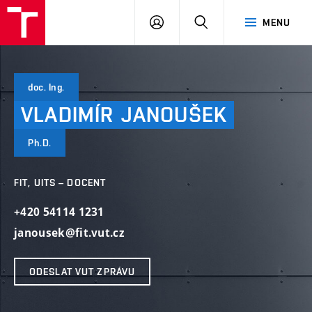
VUT
PŘIHLÁSIT
HLEDAT
MENU
SE
doc. Ing.
VLADIMÍR
JANOUŠEK
Ph.D.
FIT, UITS – DOCENT
+420 54114 1231
janousek@fit.vut.cz
ODESLAT VUT ZPRÁVU