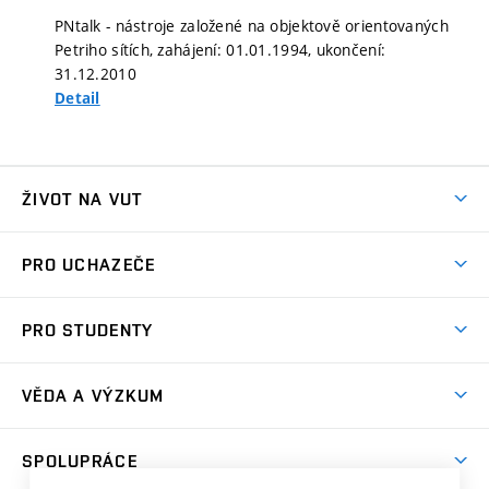
PNtalk - nástroje založené na objektově orientovaných
Petriho sítích, zahájení: 01.01.1994, ukončení:
31.12.2010
Detail
ŽIVOT NA VUT
Atmosféra VUT
PRO UCHAZEČE
Prostory školy
Proč na VUT
Koleje
PRO STUDENTY
Studijní programy
Stravování
Předměty
Studijní předpisy
Studium a stáže v zahraničí
Stipendia
Dny otevřených dveří
VĚDA A VÝZKUM
Sport na VUT
(externí
Studijní programy
Poplatky za studium
Uznání zahraničního vzdělání
Knihovny
Aktivity pro juniory
Studentský život
odkaz)
Věda a výzkum na VUT
Harmonogram akademického roku
Zpracování osobních údajů studentů
Sociální bezpečí
SPOLUPRÁCE
Celoživotní vzdělávání
Brno
Podpora excelence