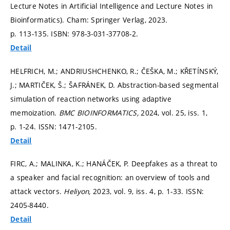
Lecture Notes in Artificial Intelligence and Lecture Notes in
Bioinformatics). Cham: Springer Verlag, 2023.
p. 113-135.
ISBN: 978-3-031-37708-2.
Detail
HELFRICH, M.; ANDRIUSHCHENKO, R.; ČEŠKA, M.; KŘETÍNSKÝ,
J.; MARTIČEK, Š.; ŠAFRÁNEK, D. Abstraction-based segmental
simulation of reaction networks using adaptive
memoization.
BMC BIOINFORMATICS,
2024, vol. 25, iss. 1,
p. 1-24.
ISSN: 1471-2105.
Detail
FIRC, A.; MALINKA, K.; HANÁČEK, P. Deepfakes as a threat to
a speaker and facial recognition: an overview of tools and
attack vectors.
Heliyon,
2023, vol. 9, iss. 4,
p. 1-33.
ISSN:
2405-8440.
Detail