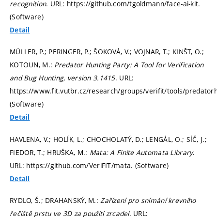
recognition
. URL: https://github.com/tgoldmann/face-ai-kit.
(Software)
Detail
MÜLLER, P.; PERINGER, P.; ŠOKOVÁ, V.; VOJNAR, T.; KINŠT, O.;
KOTOUN, M.:
Predator Hunting Party: A Tool for Verification
and Bug Hunting, version 3.1415
. URL:
https://www.fit.vutbr.cz/research/groups/verifit/tools/predatorh
(Software)
Detail
HAVLENA, V.; HOLÍK, L.; CHOCHOLATÝ, D.; LENGÁL, O.; SÍČ, J.;
FIEDOR, T.; HRUŠKA, M.:
Mata: A Finite Automata Library
.
URL: https://github.com/VeriFIT/mata. (Software)
Detail
RYDLO, Š.; DRAHANSKÝ, M.:
Zařízení pro snímání krevního
řečiště prstu ve 3D za použití zrcadel
. URL: