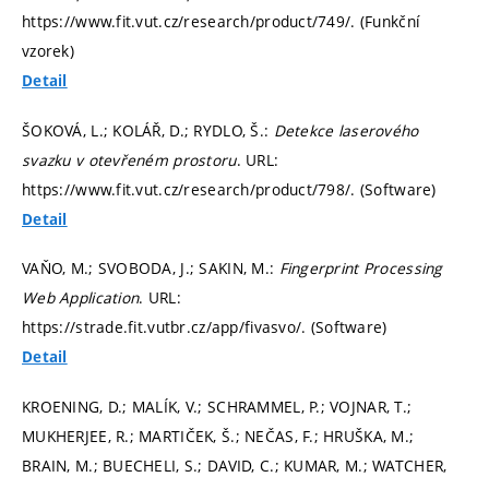
https://www.fit.vut.cz/research/product/749/. (Funkční
vzorek)
Detail
ŠOKOVÁ, L.; KOLÁŘ, D.; RYDLO, Š.:
Detekce laserového
svazku v otevřeném prostoru
. URL:
https://www.fit.vut.cz/research/product/798/. (Software)
Detail
VAŇO, M.; SVOBODA, J.; SAKIN, M.:
Fingerprint Processing
Web Application
. URL:
https://strade.fit.vutbr.cz/app/fivasvo/. (Software)
Detail
KROENING, D.; MALÍK, V.; SCHRAMMEL, P.; VOJNAR, T.;
MUKHERJEE, R.; MARTIČEK, Š.; NEČAS, F.; HRUŠKA, M.;
BRAIN, M.; BUECHELI, S.; DAVID, C.; KUMAR, M.; WATCHER,