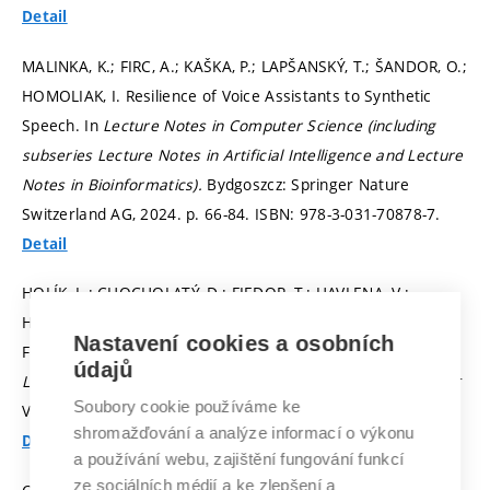
Detail
MALINKA, K.; FIRC, A.; KAŠKA, P.; LAPŠANSKÝ, T.; ŠANDOR, O.;
HOMOLIAK, I. Resilience of Voice Assistants to Synthetic
Speech. In
Lecture Notes in Computer Science (including
subseries Lecture Notes in Artificial Intelligence and Lecture
Notes in Bioinformatics).
Bydgoszcz: Springer Nature
Switzerland AG, 2024.
p. 66-84.
ISBN: 978-3-031-70878-7.
Detail
HOLÍK, L.; CHOCHOLATÝ, D.; FIEDOR, T.; HAVLENA, V.;
HRUŠKA, M.; LENGÁL, O.; SÍČ, J. Mata: A Fast and Simple
Nastavení cookies a osobních
Finite Automata Library. In
Proceedings of TACAS'24.
údajů
Lecture Notes in Computer Science.
Luxembourgh: Springer
Soubory cookie používáme ke
Verlag, 2024. iss. 14571,
p. 130-151.
shromažďování a analýze informací o výkonu
Detail
a používání webu, zajištění fungování funkcí
ze sociálních médií a ke zlepšení a