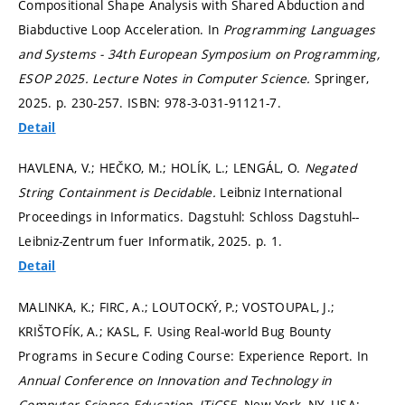
Compositional Shape Analysis with Shared Abduction and
Biabductive Loop Acceleration. In
Programming Languages
and Systems - 34th European Symposium on Programming,
ESOP 2025.
Lecture Notes in Computer Science.
Springer,
2025.
p. 230-257.
ISBN: 978-3-031-91121-7.
Detail
HAVLENA, V.; HEČKO, M.; HOLÍK, L.; LENGÁL, O.
Negated
String Containment is Decidable.
Leibniz International
Proceedings in Informatics. Dagstuhl: Schloss Dagstuhl--
Leibniz-Zentrum fuer Informatik, 2025.
p. 1.
Detail
MALINKA, K.; FIRC, A.; LOUTOCKÝ, P.; VOSTOUPAL, J.;
KRIŠTOFÍK, A.; KASL, F. Using Real-world Bug Bounty
Programs in Secure Coding Course: Experience Report. In
Annual Conference on Innovation and Technology in
Computer Science Education, ITiCSE.
New York, NY, USA: