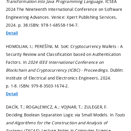
Transformation into Java Programming Language.
ICSEA
2024 The Nineteenth International Conference on Software
Engineering Advances. Venice: Xpert Publishing Services,
2024.
p. 38.
ISBN: 978-1-68558-194-7.
Detail
HOMOLIAK, I.; PEREŠÍNI, M. SoK: Cryptocurrency Wallets - A
Security Review and Classification based on Authentication
Factors. In
2024 IEEE International Conference on
Blockchain and Cryptocurrency (ICBC) - Proceedings.
Dublin:
Institute of Electrical and Electronics Engineers, 2024.
p. 1-8.
ISBN: 979-8-3503-1674-2.
Detail
DACÍK, T.; ROGALEWICZ, A.; VOJNAR, T.; ZULEGER, F.
Deciding Boolean Separation Logic via Small Models. In
Tools
and Algorithms for the Construction and Analysis of
Systems (TACAS).
Lecture Notes in Computer Science.