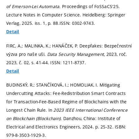
of Emerson-Lei Automata.
Proceedings of FoSSaCS'25.
Lecture Notes in Computer Science. Heidelberg: Springer
Verlag, 2025. iss. 1,
p. 88.
ISSN: 0302-9743.
Detail
FIRC, A.; MALINKA, K.; HANÁČEK, P. Deepfakes: Bezpečnostní
výzva pro naše uši.
Data Security Management,
2023, roč.
2023, č. 02,
s. 41-44.
ISSN: 1211-8737.
Detail
BUDINSKÝ, R.; STANČÍKOVÁ, I.; HOMOLIAK, I. Mitigating
Undercutting Attacks: Fee-Redistribution Smart Contracts
for Transaction-Fee-Based Regime of Blockchains with the
Longest Chain Rule. In
2023 IEEE International Conference
on Blockchain (Blockchain).
Danzhou, China: Institute of
Electrical and Electronics Engineers, 2024.
p. 25-32.
ISBN:
979-8-3503-1929-3.