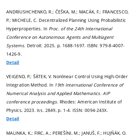
ANDRIUSHCHENKO, R.; ČEŠKA, M.; MACÁK, F.; FRANCESCO,
P.; MICHELE, C. Decentralized Planning Using Probabilistic
Hyperproperties. In
Proc. of the 24th International
Conference on Autonomous Agents and Multiagent
Systems.
Detroit: 2025.
p. 1688-1697.
ISBN: 979-8-4007-
1426-9.
Detail
VEIGEND, P.; ŠÁTEK, V. Nonlinear Control Using High-Order
Integration Method. In
19th International Conference of
Numerical Analysis and Applied Mathematics.
AIP
conference proceedings.
Rhodes: American Institute of
Physics, 2023. iss. 2849,
p. 1-4.
ISSN: 0094-243X.
Detail
MALINKA, K.; FIRC, A.; PEREŠÍNI, M.; JANUŠ, F.; HUJŇÁK, O.