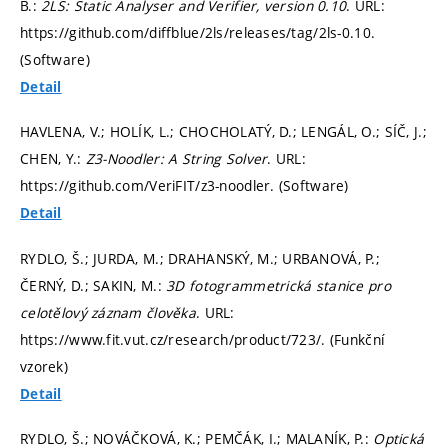
B.:
2LS: Static Analyser and Verifier, version 0.10
. URL:
https://github.com/diffblue/2ls/releases/tag/2ls-0.10.
(Software)
Detail
HAVLENA, V.; HOLÍK, L.; CHOCHOLATÝ, D.; LENGÁL, O.; SÍČ, J.;
CHEN, Y.:
Z3-Noodler: A String Solver
. URL:
https://github.com/VeriFIT/z3-noodler. (Software)
Detail
RYDLO, Š.; JURDA, M.; DRAHANSKÝ, M.; URBANOVÁ, P.;
ČERNÝ, D.; SAKIN, M.:
3D fotogrammetrická stanice pro
celotělový záznam člověka
. URL:
https://www.fit.vut.cz/research/product/723/. (Funkční
vzorek)
Detail
RYDLO, Š.; NOVÁČKOVÁ, K.; PEMČÁK, I.; MALANÍK, P.:
Optická