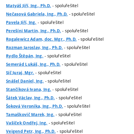
- spoluřešitel
Matyáš Jiří, Ing., Ph.D.
- spoluřešitel
Nečasová Gabriela, Ing., Ph.D.
- spoluřešitel
Pavela Jiří, Ing.
- spoluřešitel
Perešíni Martin, Ing., Ph.D.
- spoluřešitel
Rogalewicz Adam, doc. Mgr., Ph.D.
- spoluřešitel
Rozman Jaroslav, Ing., Ph.D.
- spoluřešitel
Rydlo Štěpán, Ing.
- spoluřešitel
Semerád Lukáš, Ing., Ph.D.
- spoluřešitel
Síč Juraj, Mgr.
- spoluřešitel
Snášel Daniel, Ing.
- spoluřešitel
Stančíková Ivana, Ing.
- spoluřešitel
Šátek Václav, Ing., Ph.D.
- spoluřešitel
Šoková Veronika, Ing., Ph.D.
- spoluřešitel
Tamaškovič Marek, Ing.
- spoluřešitel
Vašíček Ondřej, Ing.
- spoluřešitel
Veigend Petr, Ing., Ph.D.