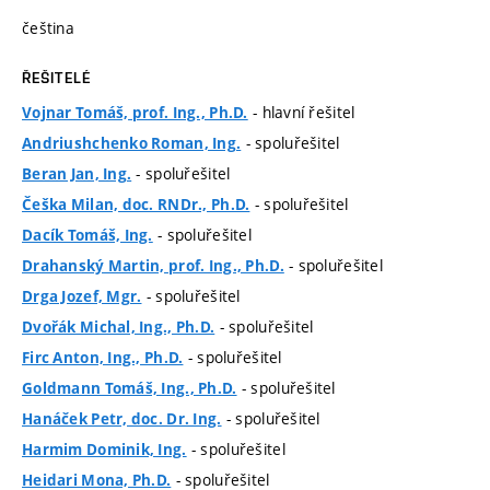
čeština
ŘEŠITELÉ
- hlavní řešitel
Vojnar Tomáš, prof. Ing., Ph.D.
- spoluřešitel
Andriushchenko Roman, Ing.
- spoluřešitel
Beran Jan, Ing.
- spoluřešitel
Češka Milan, doc. RNDr., Ph.D.
- spoluřešitel
Dacík Tomáš, Ing.
- spoluřešitel
Drahanský Martin, prof. Ing., Ph.D.
- spoluřešitel
Drga Jozef, Mgr.
- spoluřešitel
Dvořák Michal, Ing., Ph.D.
- spoluřešitel
Firc Anton, Ing., Ph.D.
- spoluřešitel
Goldmann Tomáš, Ing., Ph.D.
- spoluřešitel
Hanáček Petr, doc. Dr. Ing.
- spoluřešitel
Harmim Dominik, Ing.
- spoluřešitel
Heidari Mona, Ph.D.