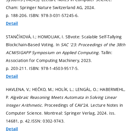
Cham: Springer Nature Switzerland AG, 2024.
p. 188-206.
ISBN: 978-3-031-57245-6.
Detail
STANČÍKOVÁ, I.; HOMOLIAK, I. SBvote: Scalable Self-Tallying
Blockchain-Based Voting. In
SAC '23: Proceedings of the 38th
ACM/SIGAPP Symposium on Applied Computing.
Tallin:
Association for Computing Machinery, 2023.
p. 203-211.
ISBN: 978-1-4503-9517-5.
Detail
HAVLENA, V.; HEČKO, M.; HOLÍK, L.; LENGÁL, O.; HABERMEHL,
P.
Algebraic Reasoning Meets Automata in Solving Linear
Integer Arithmetic.
Proceedings of CAV'24. Lecture Notes in
Computer Science. Montreal: Springer Verlag, 2024. iss.
14681,
p. 42.
ISSN: 0302-9743.
Detail