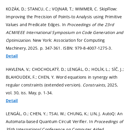
KOZÁK, D.; STANCU, C.; VOJNAR, T.; WIMMER, C. SkipFlow:
Improving the Precision of Points-to Analysis using Primitive
Values and Predicate Edges. In
Proceedings of the 23rd
ACM/IEEE International Symposium on Code Generation and
Optimization.
New York: Association for Computing
Machinery, 2025.
p. 347-361.
ISBN: 979-8-4007-1275-3.
Detail
HAVLENA, V.; CHOCHOLATÝ, D.; LENGÁL, O.; HOLÍK, L.; SÍČ, J.;
BLAHOUDEK, F.; CHEN, Y. Word equations in synergy with
regular constraints (extended version).
Constraints,
2025,
vol. 30, iss. May,
p. 1-34.
Detail
LENGÁL, O.; CHEN, Y.; TSAI, W.; CHUNG, K.; LIN, J. AutoQ: An
Automata-based Quantum Circuit Verifier. In
Proceedings of
35th International Conference on Computer Aided