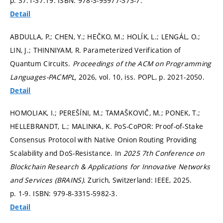
p. 37.1-37.19.
ISBN: 978-3-95977-373-7.
Detail
ABDULLA, P.; CHEN, Y.; HEČKO, M.; HOLÍK, L.; LENGÁL, O.;
LIN, J.; THINNIYAM, R. Parameterized Verification of
Quantum Circuits.
Proceedings of the ACM on Programming
Languages-PACMPL,
2026, vol. 10, iss. POPL,
p. 2021-2050.
Detail
HOMOLIAK, I.; PEREŠÍNI, M.; TAMAŠKOVIČ, M.; PONEK, T.;
HELLEBRANDT, L.; MALINKA, K. PoS-CoPOR: Proof-of-Stake
Consensus Protocol with Native Onion Routing Providing
Scalability and DoS-Resistance. In
2025 7th Conference on
Blockchain Research & Applications for Innovative Networks
and Services (BRAINS).
Zurich, Switzerland: IEEE, 2025.
p. 1-9.
ISBN: 979-8-3315-5982-3.
Detail