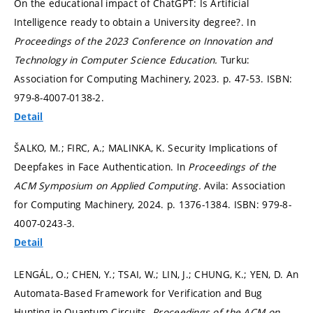
On the educational impact of ChatGPT: Is Artificial
Intelligence ready to obtain a University degree?. In
Proceedings of the 2023 Conference on Innovation and
Technology in Computer Science Education.
Turku:
Association for Computing Machinery, 2023.
p. 47-53.
ISBN:
979-8-4007-0138-2.
Detail
ŠALKO, M.; FIRC, A.; MALINKA, K. Security Implications of
Deepfakes in Face Authentication. In
Proceedings of the
ACM Symposium on Applied Computing.
Avila: Association
for Computing Machinery, 2024.
p. 1376-1384.
ISBN: 979-8-
4007-0243-3.
Detail
LENGÁL, O.; CHEN, Y.; TSAI, W.; LIN, J.; CHUNG, K.; YEN, D. An
Automata-Based Framework for Verification and Bug
Hunting in Quantum Circuits.
Proceedings of the ACM on