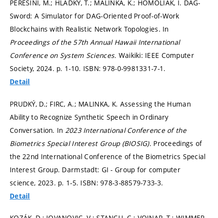
PEREŠÍNI, M.; HLADKÝ, T.; MALINKA, K.; HOMOLIAK, I. DAG-
Sword: A Simulator for DAG-Oriented Proof-of-Work
Blockchains with Realistic Network Topologies. In
Proceedings of the 57th Annual Hawaii International
Conference on System Sciences.
Waikiki: IEEE Computer
Society, 2024.
p. 1-10.
ISBN: 978-0-9981331-7-1.
Detail
PRUDKÝ, D.; FIRC, A.; MALINKA, K. Assessing the Human
Ability to Recognize Synthetic Speech in Ordinary
Conversation. In
2023 International Conference of the
Biometrics Special Interest Group (BIOSIG).
Proceedings of
the 22nd International Conference of the Biometrics Special
Interest Group. Darmstadt: GI - Group for computer
science, 2023.
p. 1-5.
ISBN: 978-3-88579-733-3.
Detail
KOZÁK, D.; JOVANOVIC, V.; STANCU, C.; VOJNAR, T.; WIMMER,