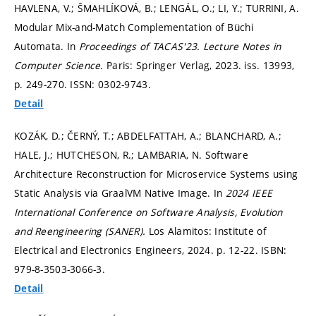
HAVLENA, V.; ŠMAHLÍKOVÁ, B.; LENGÁL, O.; LI, Y.; TURRINI, A.
Modular Mix-and-Match Complementation of Büchi
Automata. In
Proceedings of TACAS'23.
Lecture Notes in
Computer Science.
Paris: Springer Verlag, 2023. iss. 13993,
p. 249-270.
ISSN: 0302-9743.
Detail
KOZÁK, D.; ČERNÝ, T.; ABDELFATTAH, A.; BLANCHARD, A.;
HALE, J.; HUTCHESON, R.; LAMBARIA, N. Software
Architecture Reconstruction for Microservice Systems using
Static Analysis via GraalVM Native Image. In
2024 IEEE
International Conference on Software Analysis, Evolution
and Reengineering (SANER).
Los Alamitos: Institute of
Electrical and Electronics Engineers, 2024.
p. 12-22.
ISBN:
979-8-3503-3066-3.
Detail