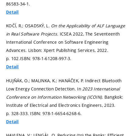
86583-34-1.
Detail
KOČÍ, R.; OSADSKÝ, L.
On the Applicability of ALF Language
in Real Software Projects.
ICSEA 2022, The Seventeenth
International Conference on Software Engineering
Advances. Lisbon: Xpert Publishing Services, 2022.
p. 102.
ISBN: 978-1-61208-997-3.
Detail
HUJŇÁK, O.; MALINKA, K.; HANÁČEK, P. Indirect Bluetooth
Low Energy Connection Detection. In
2023 International
Conference on Information Networking (ICOIN).
Bangkok:
Institute of Electrical and Electronics Engineers, 2023.
p. 328-333.
ISBN: 978-1-6654-6268-6.
Detail
HAVLENA, V.; LENGÁL, O. Reducing (to) the Ranks: Efficient