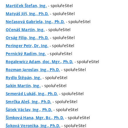
- spoluřešitel
Martiček Štefan, Ing.
- spoluřešitel
Matyáš Jiří, Ing., Ph.D.
- spoluřešitel
Nečasová Gabriela, Ing., Ph.D.
- spoluřešitel
Očenáš Martin, Ing.
- spoluřešitel
Orság Filip, Ing., Ph.D.
- spoluřešitel
Peringer Petr, Dr. Ing.
- spoluřešitel
Pernický Radim, Ing.
- spoluřešitel
Rogalewicz Adam, doc. Mgr., Ph.D.
- spoluřešitel
Rozman Jaroslav, Ing., Ph.D.
- spoluřešitel
Rydlo Štěpán, Ing.
- spoluřešitel
Sakin Martin, Ing.
- spoluřešitel
Semerád Lukáš, Ing., Ph.D.
- spoluřešitel
Smrčka Aleš, Ing., Ph.D.
- spoluřešitel
Šátek Václav, Ing., Ph.D.
- spoluřešitel
Šimková Hana, Mgr. Bc., Ph.D.
- spoluřešitel
Šoková Veronika, Ing., Ph.D.