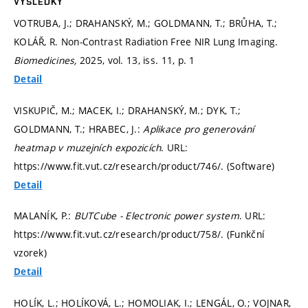
VÝSLEDKY
VOTRUBA, J.; DRAHANSKÝ, M.; GOLDMANN, T.; BRŮHA, T.;
KOLÁŘ, R. Non-Contrast Radiation Free NIR Lung Imaging.
Biomedicines,
2025, vol. 13, iss. 11,
p. 1
Detail
VISKUPIČ, M.; MACEK, I.; DRAHANSKÝ, M.; DYK, T.;
GOLDMANN, T.; HRABEC, J.:
Aplikace pro generování
heatmap v muzejních expozicích
. URL:
https://www.fit.vut.cz/research/product/746/. (Software)
Detail
MALANÍK, P.:
BUTCube - Electronic power system
. URL:
https://www.fit.vut.cz/research/product/758/. (Funkční
vzorek)
Detail
HOLÍK, L.; HOLÍKOVÁ, L.; HOMOLIAK, I.; LENGÁL, O.; VOJNAR,