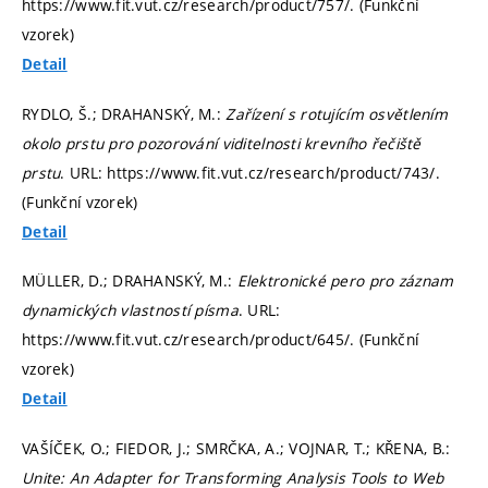
https://www.fit.vut.cz/research/product/757/. (Funkční
vzorek)
Detail
RYDLO, Š.; DRAHANSKÝ, M.:
Zařízení s rotujícím osvětlením
okolo prstu pro pozorování viditelnosti krevního řečiště
prstu
. URL: https://www.fit.vut.cz/research/product/743/.
(Funkční vzorek)
Detail
MÜLLER, D.; DRAHANSKÝ, M.:
Elektronické pero pro záznam
dynamických vlastností písma
. URL:
https://www.fit.vut.cz/research/product/645/. (Funkční
vzorek)
Detail
VAŠÍČEK, O.; FIEDOR, J.; SMRČKA, A.; VOJNAR, T.; KŘENA, B.:
Unite: An Adapter for Transforming Analysis Tools to Web