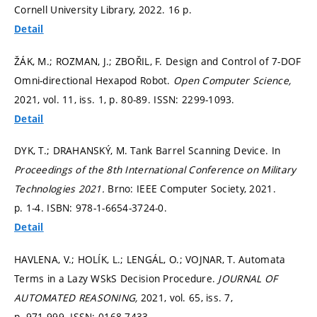
Cornell University Library, 2022. 16 p.
Detail
ŽÁK, M.; ROZMAN, J.; ZBOŘIL, F. Design and Control of 7-DOF
Omni-directional Hexapod Robot.
Open Computer Science,
2021, vol. 11, iss. 1,
p. 80-89.
ISSN: 2299-1093.
Detail
DYK, T.; DRAHANSKÝ, M. Tank Barrel Scanning Device. In
Proceedings of the 8th International Conference on Military
Technologies 2021.
Brno: IEEE Computer Society, 2021.
p. 1-4.
ISBN: 978-1-6654-3724-0.
Detail
HAVLENA, V.; HOLÍK, L.; LENGÁL, O.; VOJNAR, T. Automata
Terms in a Lazy WSkS Decision Procedure.
JOURNAL OF
AUTOMATED REASONING,
2021, vol. 65, iss. 7,
p. 971-999.
ISSN: 0168-7433.