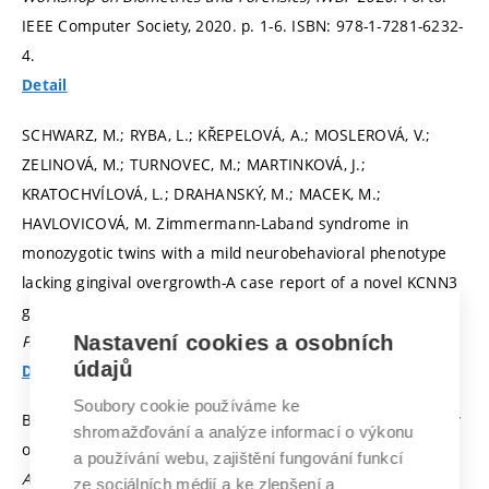
IEEE Computer Society, 2020.
p. 1-6.
ISBN: 978-1-7281-6232-
4.
Detail
SCHWARZ, M.; RYBA, L.; KŘEPELOVÁ, A.; MOSLEROVÁ, V.;
ZELINOVÁ, M.; TURNOVEC, M.; MARTINKOVÁ, J.;
KRATOCHVÍLOVÁ, L.; DRAHANSKÝ, M.; MACEK, M.;
HAVLOVICOVÁ, M. Zimmermann-Laband syndrome in
monozygotic twins with a mild neurobehavioral phenotype
lacking gingival overgrowth-A case report of a novel KCNN3
gene variant.
AMERICAN JOURNAL OF MEDICAL GENETICS
PART A,
2021, vol. 2021, iss. 12,
p. 1-5.
ISSN: 1552-4833.
Nastavení cookies a osobních
údajů
Detail
Soubory cookie používáme ke
BISWAS, S.; ROHDIN, J.; BISWAS, A.; DRAHANSKÝ, M. A Study
shromažďování a analýze informací o výkonu
of Bilateral Symmetry in Color Fundus Photographs.
IEEE
a používání webu, zajištění fungování funkcí
Access,
2021, vol. 2021, iss. 9,
p. 109624-109651.
ISSN:
ze sociálních médií a ke zlepšení a