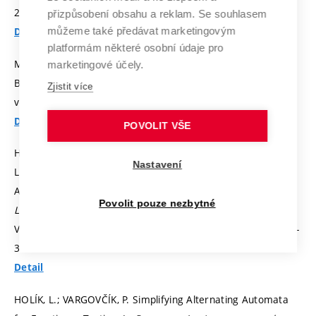
2169-3536.
přizpůsobení obsahu a reklam. Se souhlasem
můžeme také předávat marketingovým
Detail
platformám některé osobní údaje pro
MALINKA, K.; HUJŇÁK, O.; HANÁČEK, P.; HELLEBRANDT, L. E-
marketingové účely.
Banking Security Study - 10 years later.
IEEE Access,
2022,
Zjistit více
vol. 2022, iss. 10,
p. 16681-16699.
ISSN: 2169-3536.
Detail
POVOLIT VŠE
HAVLENA, V.; LENGÁL, O.; ŠMAHLÍKOVÁ, B. Sky Is Not the
Nastavení
Limit: Tighter Rank Bounds for Elevator Automata in Buchi
Automata Complementation. In
Proceedings of TACAS'22.
Povolit pouze nezbytné
Lecture Notes in Computer Science.
Munich: Springer
Verlag, 2022. iss. 13244,
p. 118-136.
ISBN: 978-3-030-99526-
3. ISSN: 0302-9743.
Detail
HOLÍK, L.; VARGOVČÍK, P. Simplifying Alternating Automata