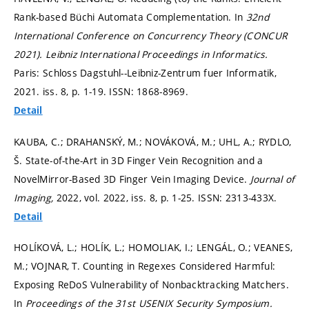
Rank-based Büchi Automata Complementation. In
32nd
International Conference on Concurrency Theory (CONCUR
2021).
Leibniz International Proceedings in Informatics.
Paris: Schloss Dagstuhl--Leibniz-Zentrum fuer Informatik,
2021. iss. 8,
p. 1-19.
ISSN: 1868-8969.
Detail
KAUBA, C.; DRAHANSKÝ, M.; NOVÁKOVÁ, M.; UHL, A.; RYDLO,
Š. State-of-the-Art in 3D Finger Vein Recognition and a
NovelMirror-Based 3D Finger Vein Imaging Device.
Journal of
Imaging,
2022, vol. 2022, iss. 8,
p. 1-25.
ISSN: 2313-433X.
Detail
HOLÍKOVÁ, L.; HOLÍK, L.; HOMOLIAK, I.; LENGÁL, O.; VEANES,
M.; VOJNAR, T. Counting in Regexes Considered Harmful:
Exposing ReDoS Vulnerability of Nonbacktracking Matchers.
In
Proceedings of the 31st USENIX Security Symposium.