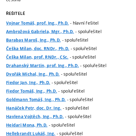
ŘEŠITELÉ
- hlavní řešitel
Vojnar Tomáš, prof. Ing., Ph.D.
- spoluřešitel
Ambrožová Gabriela, Mgr., Ph.D.
- spoluřešitel
Barabas Maroš, Ing., Ph.D.
- spoluřešitel
Češka Milan, doc. RNDr., Ph.D.
- spoluřešitel
Češka Milan, prof. RNDr., CSc.
- spoluřešitel
Drahanský Martin, prof. Ing., Ph.D.
- spoluřešitel
Dvořák Michal, Ing., Ph.D.
- spoluřešitel
Fiedor Jan, Ing., Ph.D.
- spoluřešitel
Fiedor Tomáš, Ing., Ph.D.
- spoluřešitel
Goldmann Tomáš, Ing., Ph.D.
- spoluřešitel
Hanáček Petr, doc. Dr. Ing.
- spoluřešitel
Havlena Vojtěch, Ing., Ph.D.
- spoluřešitel
Heidari Mona, Ph.D.
- spoluřešitel
Hellebrandt Lukáš, Ing.