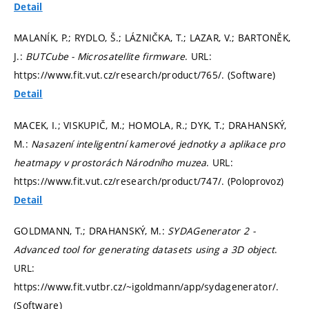
Detail
MALANÍK, P.; RYDLO, Š.; LÁZNIČKA, T.; LAZAR, V.; BARTONĚK,
J.:
BUTCube - Microsatellite firmware
. URL:
https://www.fit.vut.cz/research/product/765/. (Software)
Detail
MACEK, I.; VISKUPIČ, M.; HOMOLA, R.; DYK, T.; DRAHANSKÝ,
M.:
Nasazení inteligentní kamerové jednotky a aplikace pro
heatmapy v prostorách Národního muzea
. URL:
https://www.fit.vut.cz/research/product/747/. (Poloprovoz)
Detail
GOLDMANN, T.; DRAHANSKÝ, M.:
SYDAGenerator 2 -
Advanced tool for generating datasets using a 3D object
.
URL:
https://www.fit.vutbr.cz/~igoldmann/app/sydagenerator/.
(Software)