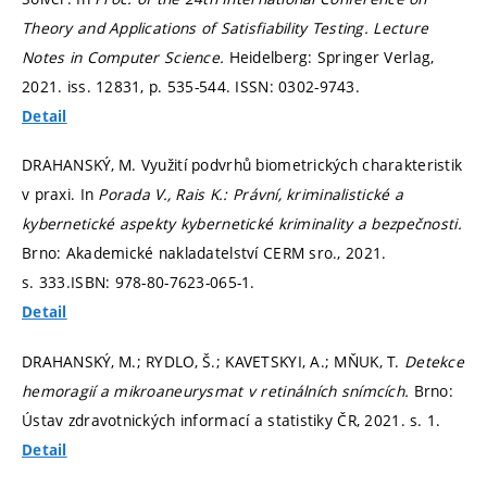
Theory and Applications of Satisfiability Testing.
Lecture
Notes in Computer Science.
Heidelberg: Springer Verlag,
2021. iss. 12831,
p. 535-544.
ISSN: 0302-9743.
Detail
DRAHANSKÝ, M. Využití podvrhů biometrických charakteristik
v praxi. In
Porada V., Rais K.: Právní, kriminalistické a
kybernetické aspekty kybernetické kriminality a bezpečnosti.
Brno: Akademické nakladatelství CERM sro., 2021.
s. 333.
ISBN: 978-80-7623-065-1.
Detail
DRAHANSKÝ, M.; RYDLO, Š.; KAVETSKYI, A.; MŇUK, T.
Detekce
hemoragií a mikroaneurysmat v retinálních snímcích.
Brno:
Ústav zdravotnických informací a statistiky ČR, 2021.
s. 1.
Detail