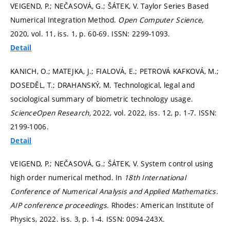
VEIGEND, P.; NEČASOVÁ, G.; ŠÁTEK, V. Taylor Series Based
Numerical Integration Method.
Open Computer Science,
2020, vol. 11, iss. 1,
p. 60-69.
ISSN: 2299-1093.
Detail
KANICH, O.; MATEJKA, J.; FIALOVÁ, E.; PETROVÁ KAFKOVÁ, M.;
DOSEDĚL, T.; DRAHANSKÝ, M. Technological, legal and
sociological summary of biometric technology usage.
ScienceOpen Research,
2022, vol. 2022, iss. 12,
p. 1-7.
ISSN:
2199-1006.
Detail
VEIGEND, P.; NEČASOVÁ, G.; ŠÁTEK, V. System control using
high order numerical method. In
18th International
Conference of Numerical Analysis and Applied Mathematics.
AIP conference proceedings.
Rhodes: American Institute of
Physics, 2022. iss. 3,
p. 1-4.
ISSN: 0094-243X.