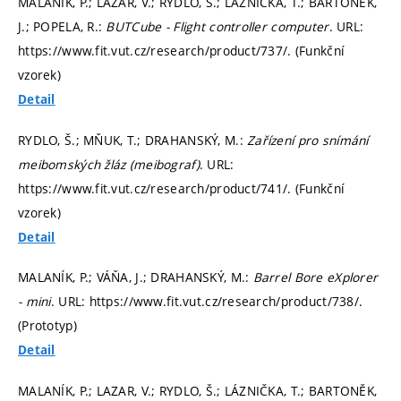
MALANÍK, P.; LAZAR, V.; RYDLO, Š.; LÁZNIČKA, T.; BARTONĚK,
J.; POPELA, R.:
BUTCube - Flight controller computer
. URL:
https://www.fit.vut.cz/research/product/737/. (Funkční
vzorek)
Detail
RYDLO, Š.; MŇUK, T.; DRAHANSKÝ, M.:
Zařízení pro snímání
meibomských žláz (meibograf)
. URL:
https://www.fit.vut.cz/research/product/741/. (Funkční
vzorek)
Detail
MALANÍK, P.; VÁŇA, J.; DRAHANSKÝ, M.:
Barrel Bore eXplorer
- mini
. URL: https://www.fit.vut.cz/research/product/738/.
(Prototyp)
Detail
MALANÍK, P.; LAZAR, V.; RYDLO, Š.; LÁZNIČKA, T.; BARTONĚK,