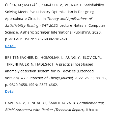
ČEŠKA, M.; MATYÁŠ, J.; MRÁZEK, V.; VOJNAR, T. Satisfiability
Solving Meets Evolutionary Optimisation in Designing
Approximate Circuits. In
Theory and Applications of
Satisfiability Testing - SAT 2020.
Lecture Notes in Computer
Science. Alghero: Springer International Publishing, 2020.
p. 481-491.
ISBN: 978-3-030-51824-0.
Detail
BREITENBACHER, D.; HOMOLIAK, I.; AUNG, Y.; ELOVICI, Y.;
TIPPENHAUER, N. HADES-IoT: A practical host-based
anomaly detection system for IoT devices (Extended
Version).
IEEE Internet of Things Journal,
2022, vol. 9, iss. 12,
p. 9640-9658.
ISSN: 2327-4662.
Detail
HAVLENA, V.; LENGÁL, O.; ŠMAHLÍKOVÁ, B.
Complementing
Büchi Automata with Ranker (Technical Report).
Ithaca: