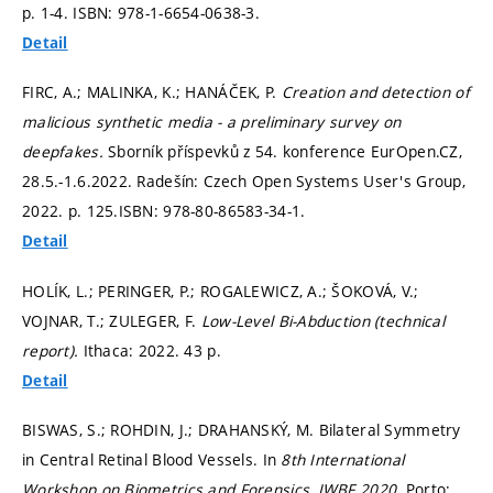
p. 1-4.
ISBN: 978-1-6654-0638-3.
Detail
FIRC, A.; MALINKA, K.; HANÁČEK, P.
Creation and detection of
malicious synthetic media - a preliminary survey on
deepfakes.
Sborník příspevků z 54. konference EurOpen.CZ,
28.5.-1.6.2022. Radešín: Czech Open Systems User's Group,
2022.
p. 125.
ISBN: 978-80-86583-34-1.
Detail
HOLÍK, L.; PERINGER, P.; ROGALEWICZ, A.; ŠOKOVÁ, V.;
VOJNAR, T.; ZULEGER, F.
Low-Level Bi-Abduction (technical
report).
Ithaca: 2022. 43 p.
Detail
BISWAS, S.; ROHDIN, J.; DRAHANSKÝ, M. Bilateral Symmetry
in Central Retinal Blood Vessels. In
8th International
Workshop on Biometrics and Forensics, IWBF 2020.
Porto: