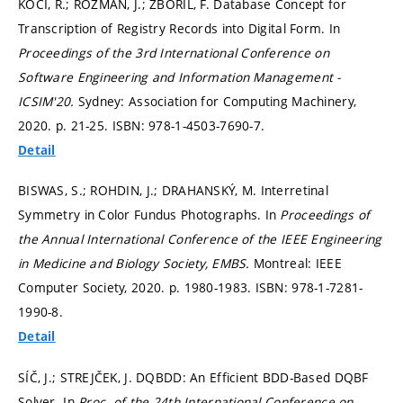
KOČÍ, R.; ROZMAN, J.; ZBOŘIL, F. Database Concept for
Transcription of Registry Records into Digital Form. In
Proceedings of the 3rd International Conference on
Software Engineering and Information Management -
ICSIM'20.
Sydney: Association for Computing Machinery,
2020.
p. 21-25.
ISBN: 978-1-4503-7690-7.
Detail
BISWAS, S.; ROHDIN, J.; DRAHANSKÝ, M. Interretinal
Symmetry in Color Fundus Photographs. In
Proceedings of
the Annual International Conference of the IEEE Engineering
in Medicine and Biology Society, EMBS.
Montreal: IEEE
Computer Society, 2020.
p. 1980-1983.
ISBN: 978-1-7281-
1990-8.
Detail
SÍČ, J.; STREJČEK, J. DQBDD: An Efficient BDD-Based DQBF
Solver. In
Proc. of the 24th International Conference on