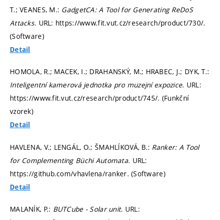
T.; VEANES, M.:
GadgetCA: A Tool for Generating ReDoS
Attacks
. URL: https://www.fit.vut.cz/research/product/730/.
(Software)
Detail
HOMOLA, R.; MACEK, I.; DRAHANSKÝ, M.; HRABEC, J.; DYK, T.:
Inteligentní kamerová jednotka pro muzejní expozice
. URL:
https://www.fit.vut.cz/research/product/745/. (Funkční
vzorek)
Detail
HAVLENA, V.; LENGÁL, O.; ŠMAHLÍKOVÁ, B.:
Ranker: A Tool
for Complementing Büchi Automata
. URL:
https://github.com/vhavlena/ranker. (Software)
Detail
MALANÍK, P.:
BUTCube - Solar unit
. URL: