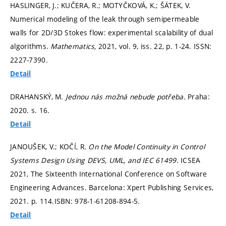
HASLINGER, J.; KUČERA, R.; MOTYČKOVÁ, K.; ŠÁTEK, V.
Numerical modeling of the leak through semipermeable
walls for 2D/3D Stokes flow: experimental scalability of dual
algorithms.
Mathematics,
2021, vol. 9, iss. 22,
p. 1-24.
ISSN:
2227-7390.
Detail
DRAHANSKÝ, M.
Jednou nás možná nebude potřeba.
Praha:
2020.
s. 16.
Detail
JANOUŠEK, V.; KOČÍ, R.
On the Model Continuity in Control
Systems Design Using DEVS, UML, and IEC 61499.
ICSEA
2021, The Sixteenth International Conference on Software
Engineering Advances. Barcelona: Xpert Publishing Services,
2021.
p. 114.
ISBN: 978-1-61208-894-5.
Detail