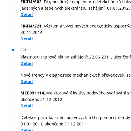
, Diagnostický komplex pro detekci úniků tla
FR-TI4/602
jaderných a tepelných elektráren., zahájení: 01.01.2012
Detail
, Výzkum a vývoj nových energeticky úsporných
FR-TI4/221
30.11.2014
Detail
2011
Vlastnosti titanové slitiny, zahájení: 22.06.2011, ukončen
Detail
Nové trendy v diagnostice mechanických převodovek, zah
Detail
, Monitorování kvality bodového svařování s
MEB091114
ukončení: 31.12.2012
Detail
Detekce počátku šíření únavových trhlin pomocí metody 
01.01.2011, ukončení: 31.12.2011
Detail