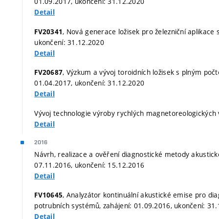
01.09.2017, ukončení: 31.12.2020
Detail
, Nová generace ložisek pro železniční aplikace
FV20341
ukončení: 31.12.2020
Detail
, Výzkum a vývoj toroidních ložisek s plným po
FV20687
01.04.2017, ukončení: 31.12.2020
Detail
Vývoj technologie výroby rychlých magnetoreologických v
Detail
2016
Návrh, realizace a ověření diagnostické metody akustické
07.11.2016, ukončení: 15.12.2016
Detail
, Analyzátor kontinuální akustické emise pro d
FV10645
potrubních systémů, zahájení: 01.09.2016, ukončení: 31
Detail