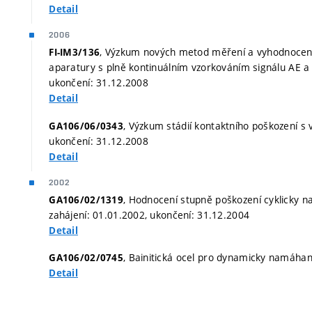
Detail
2006
, Výzkum nových metod měření a vyhodnocení s
FI-IM3/136
aparatury s plně kontinuálním vzorkováním signálu AE a
ukončení: 31.12.2008
Detail
, Výzkum stádií kontaktního poškození s 
GA106/06/0343
ukončení: 31.12.2008
Detail
2002
, Hodnocení stupně poškození cyklicky 
GA106/02/1319
zahájení: 01.01.2002, ukončení: 31.12.2004
Detail
, Bainitická ocel pro dynamicky namáhan
GA106/02/0745
Detail