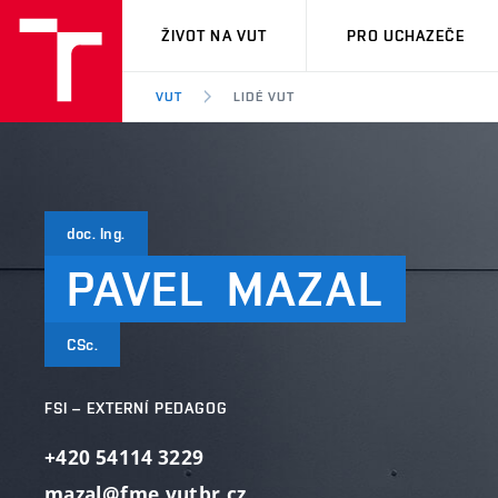
VUT
ŽIVOT NA VUT
PRO UCHAZEČE
VUT
LIDÉ VUT
doc. Ing.
PAVEL
MAZAL
CSc.
FSI – EXTERNÍ PEDAGOG
+420 54114 3229
mazal@fme.vutbr.cz