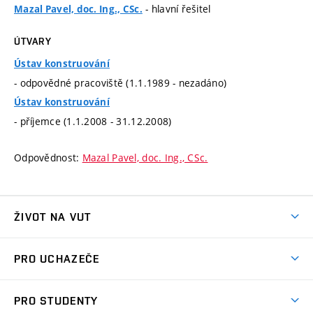
- hlavní řešitel
Mazal Pavel, doc. Ing., CSc.
ÚTVARY
Ústav konstruování
- odpovědné pracoviště (1.1.1989 - nezadáno)
Ústav konstruování
- příjemce (1.1.2008 - 31.12.2008)
Odpovědnost:
Mazal Pavel, doc. Ing., CSc.
ŽIVOT NA VUT
Atmosféra VUT
PRO UCHAZEČE
Prostory školy
Proč na VUT
Koleje
PRO STUDENTY
Studijní programy