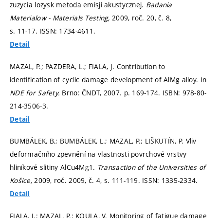
zuzycia lozysk metoda emisji akustycznej.
Badania
Materialow - Materials Testing,
2009, roč. 20, č. 8,
s. 11-17.
ISSN: 1734-4611.
Detail
MAZAL, P.; PAZDERA, L.; FIALA, J. Contribution to
identification of cyclic damage development of AlMg alloy. In
NDE for Safety.
Brno: ČNDT, 2007.
p. 169-174.
ISBN: 978-80-
214-3506-3.
Detail
BUMBÁLEK, B.; BUMBÁLEK, L.; MAZAL, P.; LIŠKUTÍN, P. Vliv
deformačního zpevnění na vlastnosti povrchové vrstvy
hliníkové slitiny AlCu4Mg1.
Transaction of the Universities of
Košice,
2009, roč. 2009, č. 4,
s. 111-119.
ISSN: 1335-2334.
Detail
FIALA, J.; MAZAL, P.; KOULA, V. Monitoring of fatigue damage