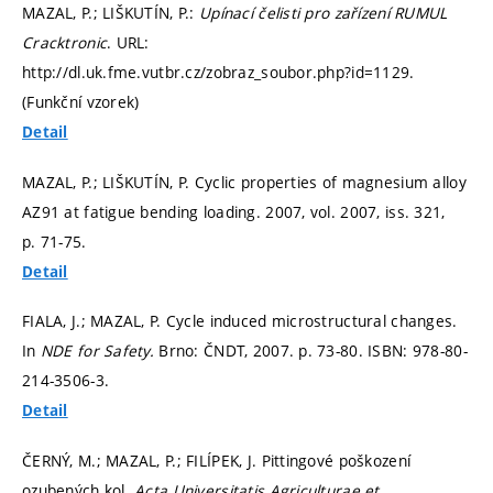
MAZAL, P.; LIŠKUTÍN, P.:
Upínací čelisti pro zařízení RUMUL
Cracktronic
. URL:
http://dl.uk.fme.vutbr.cz/zobraz_soubor.php?id=1129.
(Funkční vzorek)
Detail
MAZAL, P.; LIŠKUTÍN, P. Cyclic properties of magnesium alloy
AZ91 at fatigue bending loading. 2007, vol. 2007, iss. 321,
p. 71-75.
Detail
FIALA, J.; MAZAL, P. Cycle induced microstructural changes.
In
NDE for Safety.
Brno: ČNDT, 2007.
p. 73-80.
ISBN: 978-80-
214-3506-3.
Detail
ČERNÝ, M.; MAZAL, P.; FILÍPEK, J. Pittingové poškození
ozubených kol.
Acta Universitatis Agriculturae et