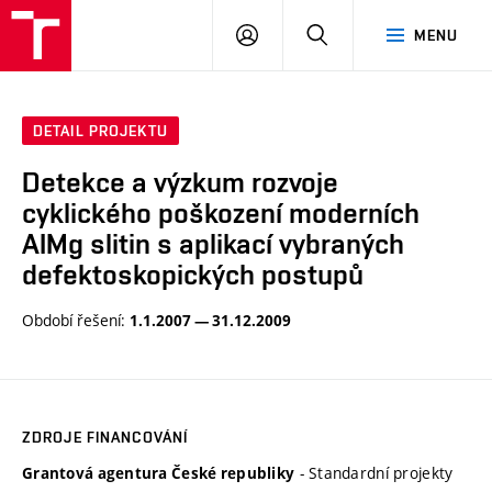
VUT
PŘIHLÁSIT
HLEDAT
MENU
SE
DETAIL PROJEKTU
Detekce a výzkum rozvoje
cyklického poškození moderních
AIMg slitin s aplikací vybraných
defektoskopických postupů
Období řešení:
1.1.2007 — 31.12.2009
ZDROJE FINANCOVÁNÍ
- Standardní projekty
Grantová agentura České republiky