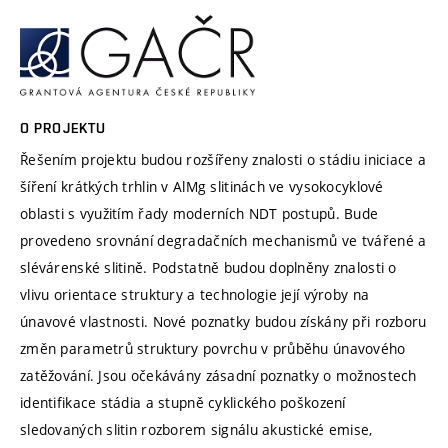
O PROJEKTU
Řešením projektu budou rozšířeny znalosti o stádiu iniciace a
šíření krátkých trhlin v AlMg slitinách ve vysokocyklové
oblasti s využitím řady moderních NDT postupů. Bude
provedeno srovnání degradačních mechanismů ve tvářené a
slévárenské slitině. Podstatně budou doplněny znalosti o
vlivu orientace struktury a technologie její výroby na
únavové vlastnosti. Nové poznatky budou získány při rozboru
změn parametrů struktury povrchu v průběhu únavového
zatěžování. Jsou očekávány zásadní poznatky o možnostech
identifikace stádia a stupně cyklického poškození
sledovaných slitin rozborem signálu akustické emise,