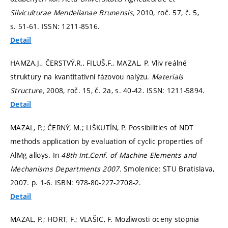
Silviculturae Mendelianae Brunensis,
2010, roč. 57, č. 5,
s. 51-61.
ISSN: 1211-8516.
Detail
HAMZA,J., ČERSTVÝ,R., FILUŠ,F., MAZAL, P. Vliv reálné
struktury na kvantitativní fázovou nalýzu.
Materials
Structure,
2008, roč. 15, č. 2a,
s. 40-42.
ISSN: 1211-5894.
Detail
MAZAL, P.; ČERNÝ, M.; LIŠKUTÍN, P. Possibilities of NDT
methods application by evaluation of cyclic properties of
AlMg alloys. In
48th Int.Conf. of Machine Elements and
Mechanisms Departments 2007.
Smolenice: STU Bratislava,
2007.
p. 1-6.
ISBN: 978-80-227-2708-2.
Detail
MAZAL, P.; HORT, F.; VLAŠIC, F. Mozliwosti oceny stopnia