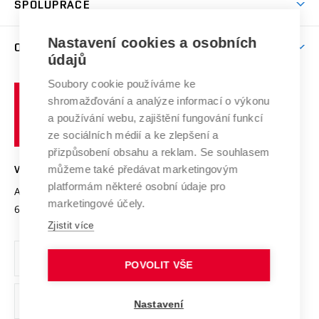
SPOLUPRÁCE
Celoživotní vzdělávání
Brno
Podpora excelence
Závěrečné práce
Studium bez bariér
Zpracování osobních údajů uchazečů o studium
Firemní spolupráce
Mezinárodní vědecká rada
Nastavení cookies a osobních
O UNIVERZITĚ
Doktorské studium
Podpora podnikání
E-přihláška
údajů
Zahraniční spolupráce
Systém zajišťování kvality výzkumu
Profil univerzity
Spolupráce se školami
Soubory cookie používáme ke
Vysoké
Výzkumné infrastruktury
shromažďování a analýze informací o výkonu
Udržitelná univerzita
učení
Služby univerzity
Transfer znalostí
a používání webu, zajištění fungování funkcí
technické
Podnikavá univerzita / ContriBUTe
Mezinárodní dohody
ze sociálních médií a ke zlepšení a
Open Science
v
Bezpečná univerzita
přizpůsobení obsahu a reklam. Se souhlasem
Univerzitní sítě
Brně
Projekty
můžeme také předávat marketingovým
VYSOKÉ UČENÍ TECHNICKÉ V BRNĚ
Vyznamenání
platformám některé osobní údaje pro
Projekty ze strukturálních fondů
Antonínská 548/1
www.vut.cz
marketingové účely.
Organizační struktura
602 00 Brno
vut@vutbr.cz
Specifický výzkum
Zjistit více
Úřední deska
Ochrana osobních údajů
POVOLIT VŠE
(externí
Pracovní příležitosti
Nastavení
odkaz)