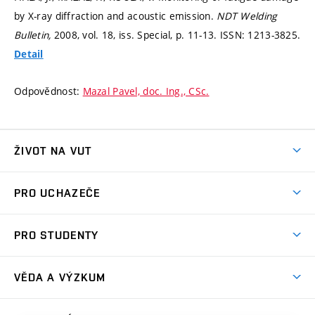
by X-ray diffraction and acoustic emission.
NDT Welding
Bulletin,
2008, vol. 18, iss. Special,
p. 11-13.
ISSN: 1213-3825.
Detail
Odpovědnost:
Mazal Pavel, doc. Ing., CSc.
ŽIVOT NA VUT
Atmosféra VUT
PRO UCHAZEČE
Prostory školy
Proč na VUT
Koleje
PRO STUDENTY
Studijní programy
Stravování
Předměty
Studijní předpisy
Studium a stáže v zahraničí
Stipendia
Dny otevřených dveří
VĚDA A VÝZKUM
Sport na VUT
(externí
Studijní programy
Poplatky za studium
Uznání zahraničního vzdělání
Knihovny
Aktivity pro juniory
Studentský život
odkaz)
Věda a výzkum na VUT
Harmonogram akademického roku
Zpracování osobních údajů studentů
Sociální bezpečí