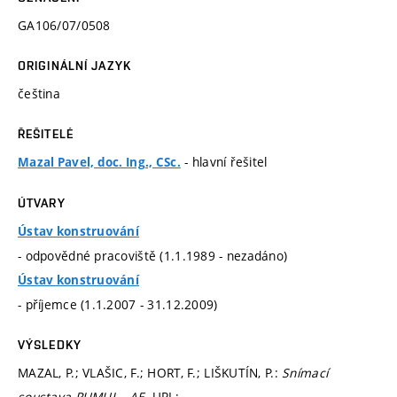
GA106/07/0508
ORIGINÁLNÍ JAZYK
čeština
ŘEŠITELÉ
- hlavní řešitel
Mazal Pavel, doc. Ing., CSc.
ÚTVARY
Ústav konstruování
- odpovědné pracoviště (1.1.1989 - nezadáno)
Ústav konstruování
- příjemce (1.1.2007 - 31.12.2009)
VÝSLEDKY
MAZAL, P.; VLAŠIC, F.; HORT, F.; LIŠKUTÍN, P.:
Snímací
soustava RUMUL - AE
. URL: