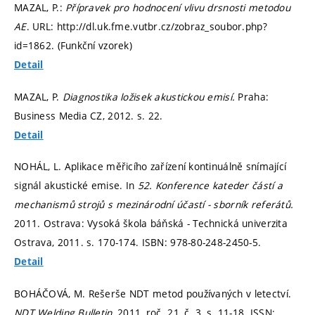
MAZAL, P.:
Přípravek pro hodnocení vlivu drsnosti metodou
AE
. URL: http://dl.uk.fme.vutbr.cz/zobraz_soubor.php?
id=1862. (Funkční vzorek)
Detail
MAZAL, P.
Diagnostika ložisek akustickou emisí.
Praha:
Business Media CZ, 2012.
s. 22.
Detail
NOHÁL, L. Aplikace měřicího zařízení kontinuálně snímající
signál akustické emise. In
52. Konference kateder částí a
mechanismů strojů s mezinárodní účastí - sborník referátů.
2011. Ostrava: Vysoká škola báňská - Technická univerzita
Ostrava, 2011.
s. 170-174.
ISBN: 978-80-248-2450-5.
Detail
BOHÁČOVÁ, M. Rešerše NDT metod používaných v letectví.
NDT Welding Bulletin,
2011, roč. 21, č. 3,
s. 11-18.
ISSN: