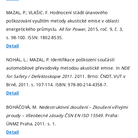
MAZAL, P.; VLAŠIC, F. Hodnocení stádií únavového
poškozování využitím metody akustické emise v oblasti
energetického průmyslu.
All for Power,
2015, roč. 9, č. 3,
s. 98-100.
ISSN: 1802-8535.
Detail
NOHÁL, L.; MAZAL, P. Identifikace poškození součástí
automobilové převodovky metodou akustické emise. In
NDE
for Safety / Defektoskopie 2011.
2011. Brno: ČNDT, VUT v
Brně, 2011.
s. 107-114.
ISBN: 978-80-214-4358-7.
Detail
BOHÁČOVÁ, M.
Nedestruktivní zkoušení – Zkoušení vířivými
proudy – Všeobecné zásady ČSN EN ISO 15549.
Praha:
ÚNMZ Praha, 2011.
s. 1.
Detail