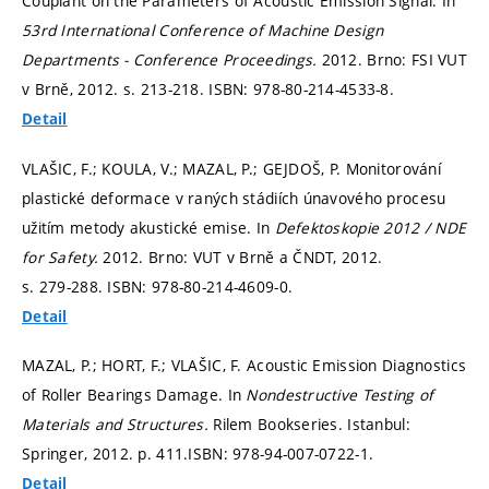
Couplant on the Parameters of Acoustic Emission Signal. In
53rd International Conference of Machine Design
Departments - Conference Proceedings.
2012. Brno: FSI VUT
v Brně, 2012.
s. 213-218.
ISBN: 978-80-214-4533-8.
Detail
VLAŠIC, F.; KOULA, V.; MAZAL, P.; GEJDOŠ, P. Monitorování
plastické deformace v raných stádiích únavového procesu
užitím metody akustické emise. In
Defektoskopie 2012 / NDE
for Safety.
2012. Brno: VUT v Brně a ČNDT, 2012.
s. 279-288.
ISBN: 978-80-214-4609-0.
Detail
MAZAL, P.; HORT, F.; VLAŠIC, F. Acoustic Emission Diagnostics
of Roller Bearings Damage. In
Nondestructive Testing of
Materials and Structures.
Rilem Bookseries. Istanbul:
Springer, 2012.
p. 411.
ISBN: 978-94-007-0722-1.
Detail