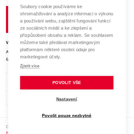
Profil univerzity
Spolupráce se školami
Soubory cookie používáme ke
Vysoké
Výzkumné infrastruktury
shromažďování a analýze informací o výkonu
Udržitelná univerzita
učení
Služby univerzity
Transfer znalostí
a používání webu, zajištění fungování funkcí
technické
Podnikavá univerzita / ContriBUTe
Mezinárodní dohody
ze sociálních médií a ke zlepšení a
Open Science
v
Bezpečná univerzita
přizpůsobení obsahu a reklam. Se souhlasem
Univerzitní sítě
Brně
Projekty
můžeme také předávat marketingovým
VYSOKÉ UČENÍ TECHNICKÉ V BRNĚ
Vyznamenání
platformám některé osobní údaje pro
Projekty ze strukturálních fondů
Antonínská 548/1
www.vut.cz
marketingové účely.
Organizační struktura
602 00 Brno
vut@vutbr.cz
Specifický výzkum
Zjistit více
Úřední deska
Ochrana osobních údajů
POVOLIT VŠE
(externí
Pracovní příležitosti
Nastavení
odkaz)
Podpora a rozvoj zaměstnanců a studujících
Povolit pouze nezbytné
Rovné příležitosti
Copyright © 2026 VUT
Sociální bezpečí
Prohlášení o přístupnosti