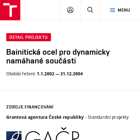
VUT
PŘIHLÁSIT
HLEDAT
MENU
SE
DETAIL PROJEKTU
Bainitická ocel pro dynamicky
namáhané součásti
Období řešení:
1.1.2002 — 31.12.2004
ZDROJE FINANCOVÁNÍ
- Standardní projekty
Grantová agentura České republiky