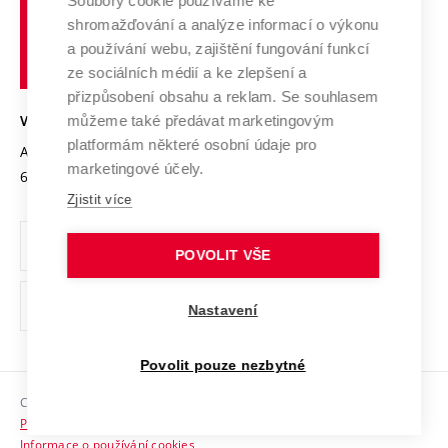
Soubory cookie používáme ke
Spolupráce se školami
Vysoké
Výzkumné infrastruktury
shromažďování a analýze informací o výkonu
Udržitelná univerzita
učení
Služby univerzity
Transfer znalostí
a používání webu, zajištění fungování funkcí
technické
Podnikavá univerzita / ContriBUTe
Mezinárodní dohody
ze sociálních médií a ke zlepšení a
Open Science
v
Bezpečná univerzita
přizpůsobení obsahu a reklam. Se souhlasem
Univerzitní sítě
Brně
Projekty
můžeme také předávat marketingovým
VYSOKÉ UČENÍ TECHNICKÉ V BRNĚ
Vyznamenání
platformám některé osobní údaje pro
Projekty ze strukturálních fondů
Antonínská 548/1
www.vut.cz
marketingové účely.
Organizační struktura
602 00 Brno
vut@vutbr.cz
Specifický výzkum
Zjistit více
Úřední deska
Ochrana osobních údajů
POVOLIT VŠE
(externí
Pracovní příležitosti
Nastavení
odkaz)
Podpora a rozvoj zaměstnanců a studujících
Povolit pouze nezbytné
Rovné příležitosti
Copyright © 2026 VUT
Sociální bezpečí
Prohlášení o přístupnosti
HR Award
Informace o používání cookies