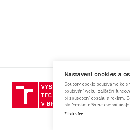
Nastavení cookies a o
Soubory cookie používáme ke sh
Vysoké
používání webu, zajištění fungová
učení
přizpůsobení obsahu a reklam.
technické
platformám některé osobní údaje
v
Brně
Zjistit více