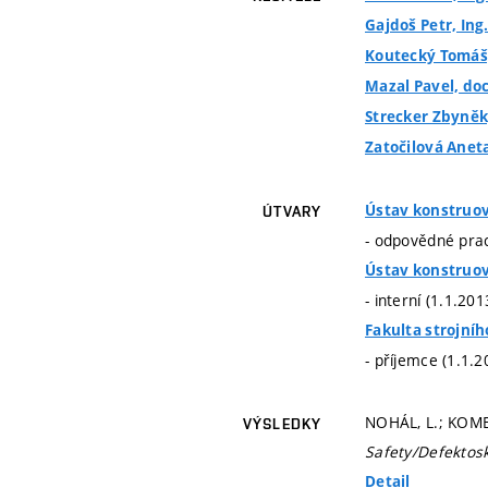
Gajdoš Petr, Ing
Koutecký Tomáš, 
Mazal Pavel, doc.
Strecker Zbyněk,
Zatočilová Aneta
Ústav konstruo
ÚTVARY
- odpovědné prac
Ústav konstruo
- interní (1.1.20
Fakulta strojníh
- příjemce (1.1.2
NOHÁL, L.; KOMEN
VÝSLEDKY
Safety/Defektos
Detail