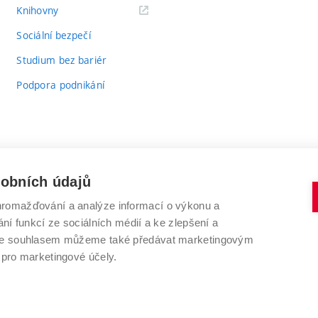
(externí
Knihovny
odkaz)
Sociální bezpečí
Studium bez bariér
Podpora podnikání
sobních údajů
romažďování a analýze informací o výkonu a
VYSOKÉ UČENÍ TECHNICKÉ V BRNĚ
ní funkcí ze sociálních médií a ke zlepšení a
Antonínská 548/1
www.vut.cz
 Se souhlasem můžeme také předávat marketingovým
602 00 Brno
vut@vutbr.cz
 pro marketingové účely.