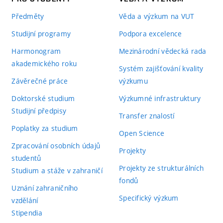
Předměty
Věda a výzkum na VUT
Studijní programy
Podpora excelence
Harmonogram
Mezinárodní vědecká rada
akademického roku
Systém zajišťování kvality
Závěrečné práce
výzkumu
Doktorské studium
Výzkumné infrastruktury
Studijní předpisy
Transfer znalostí
Poplatky za studium
Open Science
Zpracování osobních údajů
Projekty
studentů
Projekty ze strukturálních
Studium a stáže v zahraničí
fondů
Uznání zahraničního
Specifický výzkum
vzdělání
Stipendia