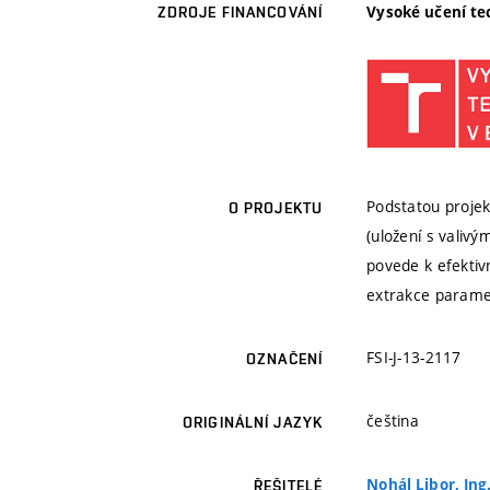
Vysoké učení te
ZDROJE FINANCOVÁNÍ
Podstatou projek
O PROJEKTU
(uložení s valiv
povede k efektiv
extrakce paramet
FSI-J-13-2117
OZNAČENÍ
čeština
ORIGINÁLNÍ JAZYK
Nohál Libor, Ing.
ŘEŠITELÉ