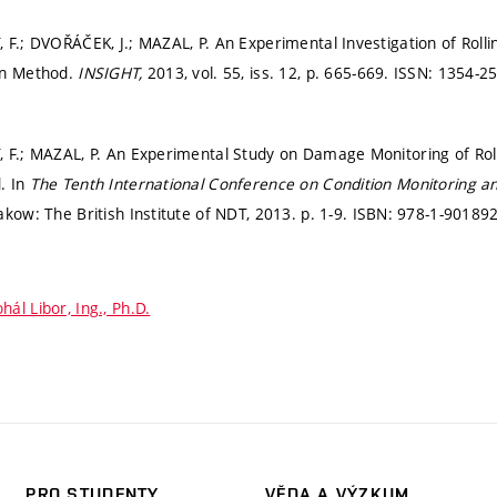
 F.; DVOŘÁČEK, J.; MAZAL, P. An Experimental Investigation of Rolli
on Method.
INSIGHT,
2013, vol. 55, iss. 12,
p. 665-669.
ISSN: 1354-25
 F.; MAZAL, P. An Experimental Study on Damage Monitoring of Rol
. In
The Tenth International Conference on Condition Monitoring a
akow: The British Institute of NDT, 2013.
p. 1-9.
ISBN: 978-1-901892
hál Libor, Ing., Ph.D.
PRO STUDENTY
VĚDA A VÝZKUM