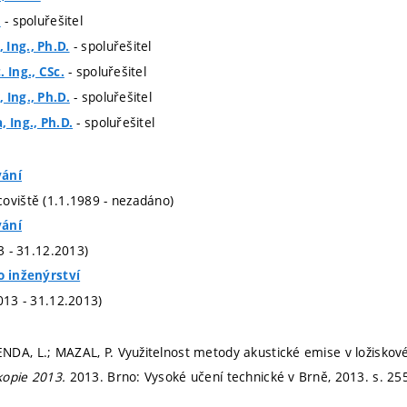
- spoluřešitel
.
- spoluřešitel
Ing., Ph.D.
- spoluřešitel
 Ing., CSc.
- spoluřešitel
 Ing., Ph.D.
- spoluřešitel
, Ing., Ph.D.
vání
oviště (1.1.1989 - nezadáno)
vání
13 - 31.12.2013)
o inženýrství
013 - 31.12.2013)
DA, L.; MAZAL, P. Využitelnost metody akustické emise v ložisko
kopie 2013.
2013. Brno: Vysoké učení technické v Brně, 2013.
s. 25