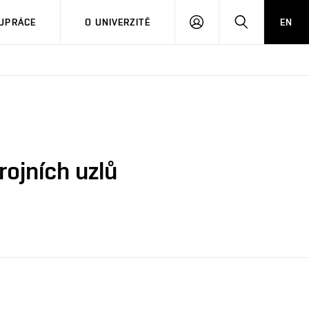
PŘIHLÁSIT
HLEDAT
UPRÁCE
O UNIVERZITĚ
EN
SE
rojních uzlů