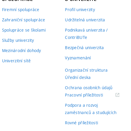
Firemní spolupráce
Profil univerzity
Zahraniční spolupráce
Udržitelná univerzita
Spolupráce se školami
Podnikavá univerzita /
ContriBUTe
Služby univerzity
Bezpečná univerzita
Mezinárodní dohody
Vyznamenání
Univerzitní sítě
Organizační struktura
Úřední deska
Ochrana osobních údajů
(externí
Pracovní příležitosti
odkaz)
Podpora a rozvoj
zaměstnanců a studujících
Rovné příležitosti