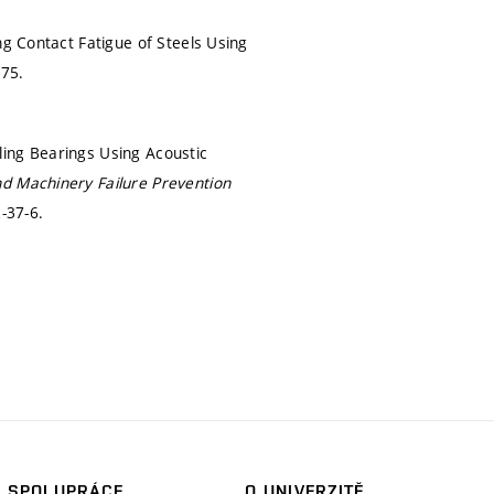
ng Contact Fatigue of Steels Using
75.
ling Bearings Using Acoustic
nd Machinery Failure Prevention
-37-6.
SPOLUPRÁCE
O UNIVERZITĚ