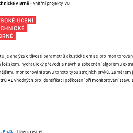
- Vnitřní projekty VUT
chnické v Brně
tu je analýza citlivosti parametrů akustické emise pro monitorování
ým ložiskem, hydraulický převod) a návrh a zobecnění algoritmu ext
nějšímu monitorování stavu tohoto typu strojních prvků. Záměrem j
rů AE vhodných pro identifikaci poškození při monitorování stavu z
- hlavní řešitel
, Ph.D.