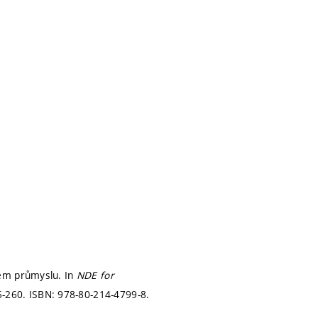
vém průmyslu. In
NDE for
5-260.
ISBN: 978-80-214-4799-8.