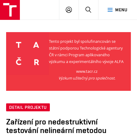
VUT
PŘIHLÁSIT
HLEDAT
MENU
SE
Tento projekt byl spolufinancován se
státní podporou Technologické agentury
ČR v rámci Program aplikovaného
výzkumu a experimentálního vývoje ALFA
www.tacr.cz
Výzkum užitečný pro společnost.
DETAIL PROJEKTU
Zařízení pro nedestruktivní
testování nelineární metodou