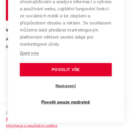
shromažďování a analýze informací o výkonu
Udržitelná univerzita
učení
Služby univerzity
Transfer znalostí
a používání webu, zajištění fungování funkcí
technické
Podnikavá univerzita / ContriBUTe
Mezinárodní dohody
ze sociálních médií a ke zlepšení a
Open Science
v
Bezpečná univerzita
přizpůsobení obsahu a reklam. Se souhlasem
Univerzitní sítě
Brně
Projekty
můžeme také předávat marketingovým
VYSOKÉ UČENÍ TECHNICKÉ V BRNĚ
Vyznamenání
platformám některé osobní údaje pro
Projekty ze strukturálních fondů
Antonínská 548/1
www.vut.cz
marketingové účely.
Organizační struktura
602 00 Brno
vut@vutbr.cz
Specifický výzkum
Zjistit více
Úřední deska
Ochrana osobních údajů
POVOLIT VŠE
(externí
Pracovní příležitosti
Nastavení
odkaz)
Podpora a rozvoj zaměstnanců a studujících
Povolit pouze nezbytné
Rovné příležitosti
Copyright © 2026 VUT
Sociální bezpečí
Prohlášení o přístupnosti
HR Award
Informace o používání cookies