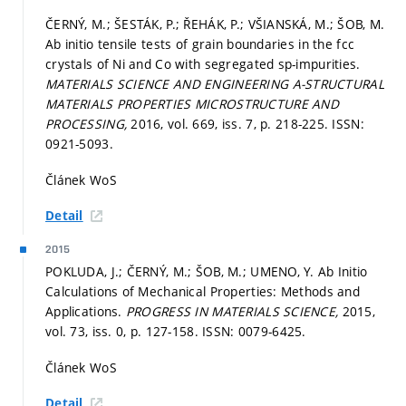
ČERNÝ, M.; ŠESTÁK, P.; ŘEHÁK, P.; VŠIANSKÁ, M.; ŠOB, M.
Ab initio tensile tests of grain boundaries in the fcc
crystals of Ni and Co with segregated sp-impurities.
MATERIALS SCIENCE AND ENGINEERING A-STRUCTURAL
MATERIALS PROPERTIES MICROSTRUCTURE AND
PROCESSING,
2016, vol. 669, iss. 7,
p. 218-225.
ISSN:
0921-5093.
Článek WoS
Detail
2015
POKLUDA, J.; ČERNÝ, M.; ŠOB, M.; UMENO, Y. Ab Initio
Calculations of Mechanical Properties: Methods and
Applications.
PROGRESS IN MATERIALS SCIENCE,
2015,
vol. 73, iss. 0,
p. 127-158.
ISSN: 0079-6425.
Článek WoS
Detail