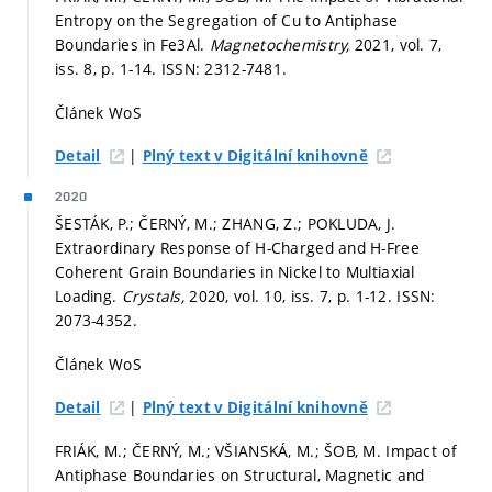
Entropy on the Segregation of Cu to Antiphase
Boundaries in Fe3Al.
Magnetochemistry,
2021, vol. 7,
iss. 8,
p. 1-14.
ISSN: 2312-7481.
Článek WoS
|
Detail
Plný text v Digitální knihovně
2020
ŠESTÁK, P.; ČERNÝ, M.; ZHANG, Z.; POKLUDA, J.
Extraordinary Response of H-Charged and H-Free
Coherent Grain Boundaries in Nickel to Multiaxial
Loading.
Crystals,
2020, vol. 10, iss. 7,
p. 1-12.
ISSN:
2073-4352.
Článek WoS
|
Detail
Plný text v Digitální knihovně
FRIÁK, M.; ČERNÝ, M.; VŠIANSKÁ, M.; ŠOB, M. Impact of
Antiphase Boundaries on Structural, Magnetic and