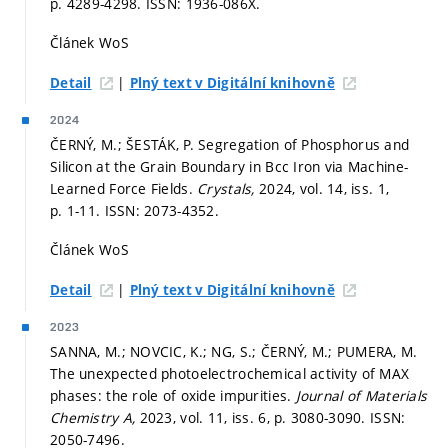
p. 4289-4298.
ISSN: 1936-086X.
Článek WoS
|
Detail
Plný text v Digitální knihovně
2024
ČERNÝ, M.; ŠESTÁK, P. Segregation of Phosphorus and
Silicon at the Grain Boundary in Bcc Iron via Machine-
Learned Force Fields.
Crystals,
2024, vol. 14, iss. 1,
p. 1-11.
ISSN: 2073-4352.
Článek WoS
|
Detail
Plný text v Digitální knihovně
2023
SANNA, M.; NOVCIC, K.; NG, S.; ČERNÝ, M.; PUMERA, M.
The unexpected photoelectrochemical activity of MAX
phases: the role of oxide impurities.
Journal of Materials
Chemistry A,
2023, vol. 11, iss. 6,
p. 3080-3090.
ISSN:
2050-7496.