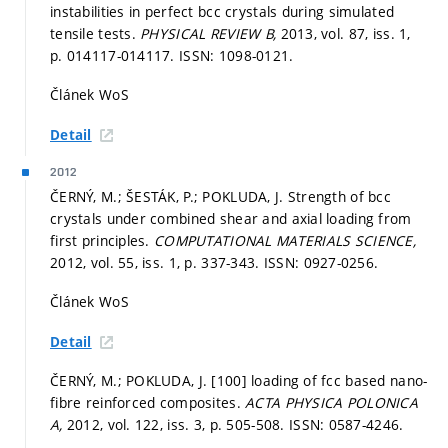
instabilities in perfect bcc crystals during simulated
tensile tests.
PHYSICAL REVIEW B,
2013, vol. 87, iss. 1,
p. 014117-014117.
ISSN: 1098-0121.
Článek WoS
Detail
2012
ČERNÝ, M.; ŠESTÁK, P.; POKLUDA, J. Strength of bcc
crystals under combined shear and axial loading from
first principles.
COMPUTATIONAL MATERIALS SCIENCE,
2012, vol. 55, iss. 1,
p. 337-343.
ISSN: 0927-0256.
Článek WoS
Detail
ČERNÝ, M.; POKLUDA, J. [100] loading of fcc based nano-
fibre reinforced composites.
ACTA PHYSICA POLONICA
A,
2012, vol. 122, iss. 3,
p. 505-508.
ISSN: 0587-4246.