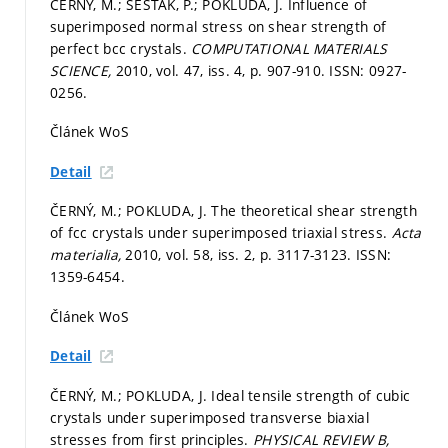
ČERNÝ, M.; ŠESTÁK, P.; POKLUDA, J. Influence of
superimposed normal stress on shear strength of
perfect bcc crystals.
COMPUTATIONAL MATERIALS
SCIENCE,
2010, vol. 47, iss. 4,
p. 907-910.
ISSN: 0927-
0256.
Článek WoS
Detail
ČERNÝ, M.; POKLUDA, J. The theoretical shear strength
of fcc crystals under superimposed triaxial stress.
Acta
materialia,
2010, vol. 58, iss. 2,
p. 3117-3123.
ISSN:
1359-6454.
Článek WoS
Detail
ČERNÝ, M.; POKLUDA, J. Ideal tensile strength of cubic
crystals under superimposed transverse biaxial
stresses from first principles.
PHYSICAL REVIEW B,