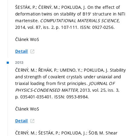
ŠESTÁK, P.; ČERNÝ, M.; POKLUDA, J. On the effect of
deformation twins on stability of B19' structure in NiTi
martensite.
COMPUTATIONAL MATERIALS SCIENCE,
2014, vol. 87, iss. 2,
p. 107-111.
ISSN: 0927-0256.
Článek WoS
Detail
2013
ČERNÝ, M.; ŘEHÁK, P.; UMENO, Y.; POKLUDA, J. Stability
and strength of covalent crystals under uniaxial and
triaxial loading from first principles.
JOURNAL OF
PHYSICS-CONDENSED MATTER,
2013, vol. 25, iss. 3,
p. 035401-035401.
ISSN: 0953-8984.
Článek WoS
Detail
ČERNÝ, M.; ŠESTÁK, P.; POKLUDA, J.; ŠOB, M. Shear