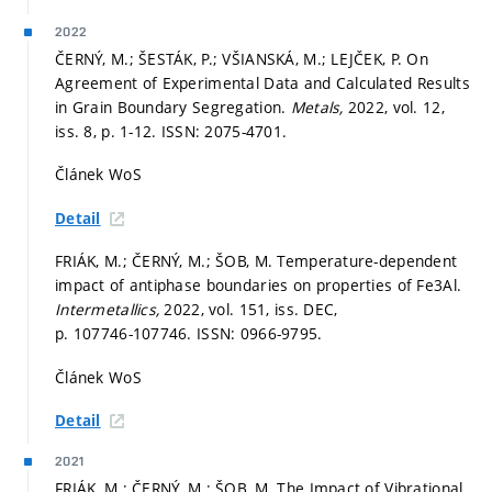
2022
ČERNÝ, M.; ŠESTÁK, P.; VŠIANSKÁ, M.; LEJČEK, P. On
Agreement of Experimental Data and Calculated Results
in Grain Boundary Segregation.
Metals,
2022, vol. 12,
iss. 8,
p. 1-12.
ISSN: 2075-4701.
Článek WoS
Detail
FRIÁK, M.; ČERNÝ, M.; ŠOB, M. Temperature-dependent
impact of antiphase boundaries on properties of Fe3Al.
Intermetallics,
2022, vol. 151, iss. DEC,
p. 107746-107746.
ISSN: 0966-9795.
Článek WoS
Detail
2021
FRIÁK, M.; ČERNÝ, M.; ŠOB, M. The Impact of Vibrational