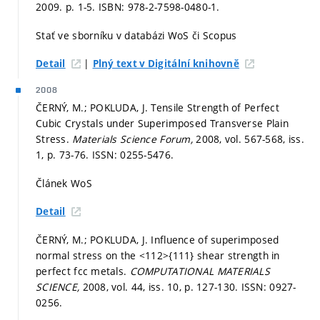
2009.
p. 1-5.
ISBN: 978-2-7598-0480-1.
Stať ve sborníku v databázi WoS či Scopus
|
Detail
Plný text v Digitální knihovně
2008
ČERNÝ, M.; POKLUDA, J. Tensile Strength of Perfect
Cubic Crystals under Superimposed Transverse Plain
Stress.
Materials Science Forum,
2008, vol. 567-568, iss.
1,
p. 73-76.
ISSN: 0255-5476.
Článek WoS
Detail
ČERNÝ, M.; POKLUDA, J. Influence of superimposed
normal stress on the <112>{111} shear strength in
perfect fcc metals.
COMPUTATIONAL MATERIALS
SCIENCE,
2008, vol. 44, iss. 10,
p. 127-130.
ISSN: 0927-
0256.