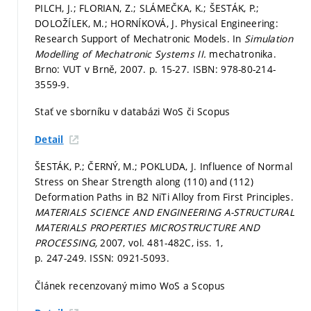
PILCH, J.; FLORIAN, Z.; SLÁMEČKA, K.; ŠESTÁK, P.;
DOLOŽÍLEK, M.; HORNÍKOVÁ, J. Physical Engineering:
Research Support of Mechatronic Models. In
Simulation
Modelling of Mechatronic Systems II.
mechatronika.
Brno: VUT v Brně, 2007.
p. 15-27.
ISBN: 978-80-214-
3559-9.
Stať ve sborníku v databázi WoS či Scopus
Detail
ŠESTÁK, P.; ČERNÝ, M.; POKLUDA, J. Influence of Normal
Stress on Shear Strength along (110) and (112)
Deformation Paths in B2 NiTi Alloy from First Principles.
MATERIALS SCIENCE AND ENGINEERING A-STRUCTURAL
MATERIALS PROPERTIES MICROSTRUCTURE AND
PROCESSING,
2007, vol. 481-482C, iss. 1,
p. 247-249.
ISSN: 0921-5093.
Článek recenzovaný mimo WoS a Scopus