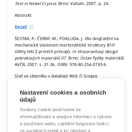
Test in Nickel Crystal.
Brno: Vutium, 2007.
p. 24.
Abstrakt
Detail
ŠESTÁK, P.; ČERNÝ, M.; POKLUDA, J. Vliv dvojčatění na
mechanické vlastnosti martenzitické struktury B19'
slitiny Niti Z prvních principů. In
Víceúrovňový design
pokrokových materiálů 07.
Brno: Ústav fyziky materiálů
AVČR, 2007.
s. 31-36.
ISBN: 978-80-254-0793-6.
Stať ve sborníku v databázi WoS či Scopus
Detail
Nastavení cookies a osobních
údajů
HORNÍKOVÁ, J.; ŠANDERA, P.; ČERNÝ, M.; POKLUDA, J.
Multiscale modelling of nanoindentation test in Cu
Soubory cookie používáme ke
crystal.
Engineering fracture mechanics,
2007, vol. 76,
shromažďování a analýze informací o výkonu
iss. 1,
p. 0-0.
ISSN: 0013-7944.
a používání webu, zajištění fungování funkcí
Článek recenzovaný mimo WoS a Scopus
ze sociálních médií a ke zlepšení a