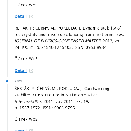
Článek WoS
Detail
ŘEHÁK, P.; ČERNÝ, M.; POKLUDA, J. Dynamic stability of
fcc crystals under isotropic loading from first principles.
JOURNAL OF PHYSICS-CONDENSED MATTER,
2012, vol.
24, iss. 21,
p. 215403-215403.
ISSN: 0953-8984.
Článek WoS
Detail
2011
ŠESTÁK, P.; ČERNÝ, M.; POKLUDA, J. Can twinning
stabilize B19' structure in NiTi martensite?.
Intermetallics,
2011, vol. 2011, iss. 19,
p. 1567-1572.
ISSN: 0966-9795.
Článek WoS
Detail