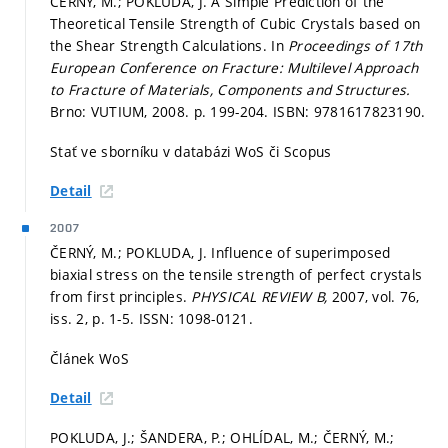
ČERNÝ, M.; POKLUDA, J. A Simple Prediction of the
Theoretical Tensile Strength of Cubic Crystals based on
the Shear Strength Calculations. In
Proceedings of 17th
European Conference on Fracture: Multilevel Approach
to Fracture of Materials, Components and Structures.
Brno: VUTIUM, 2008.
p. 199-204.
ISBN: 9781617823190.
Stať ve sborníku v databázi WoS či Scopus
Detail
2007
ČERNÝ, M.; POKLUDA, J. Influence of superimposed
biaxial stress on the tensile strength of perfect crystals
from first principles.
PHYSICAL REVIEW B,
2007, vol. 76,
iss. 2,
p. 1-5.
ISSN: 1098-0121.
Článek WoS
Detail
POKLUDA, J.; ŠANDERA, P.; OHLÍDAL, M.; ČERNÝ, M.;