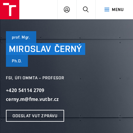
VUT
PŘIHLÁSIT
HLEDAT
MENU
SE
prof. Mgr.
MIROSLAV
ČERNÝ
Ph.D.
FSI, ÚFI OMMTA – PROFESOR
+420 54114 2709
cerny.m@fme.vutbr.cz
ODESLAT VUT ZPRÁVU