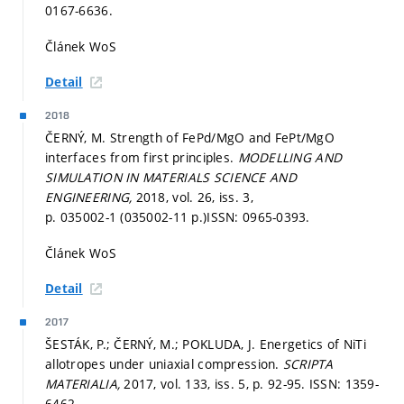
0167-6636.
Článek WoS
Detail
2018
ČERNÝ, M. Strength of FePd/MgO and FePt/MgO
interfaces from first principles.
MODELLING AND
SIMULATION IN MATERIALS SCIENCE AND
ENGINEERING,
2018, vol. 26, iss. 3,
p. 035002-1 (035002-11 p.)
ISSN: 0965-0393.
Článek WoS
Detail
2017
ŠESTÁK, P.; ČERNÝ, M.; POKLUDA, J. Energetics of NiTi
allotropes under uniaxial compression.
SCRIPTA
MATERIALIA,
2017, vol. 133, iss. 5,
p. 92-95.
ISSN: 1359-
6462.