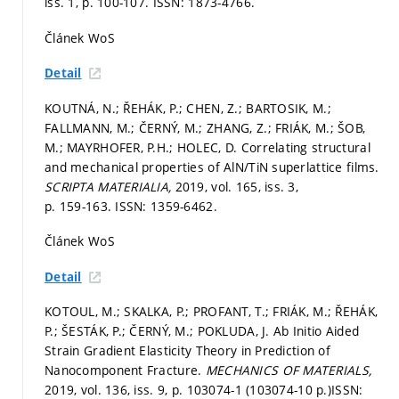
iss. 1,
p. 100-107.
ISSN: 1873-4766.
Článek WoS
Detail
KOUTNÁ, N.; ŘEHÁK, P.; CHEN, Z.; BARTOSIK, M.;
FALLMANN, M.; ČERNÝ, M.; ZHANG, Z.; FRIÁK, M.; ŠOB,
M.; MAYRHOFER, P.H.; HOLEC, D. Correlating structural
and mechanical properties of AlN/TiN superlattice films.
SCRIPTA MATERIALIA,
2019, vol. 165, iss. 3,
p. 159-163.
ISSN: 1359-6462.
Článek WoS
Detail
KOTOUL, M.; SKALKA, P.; PROFANT, T.; FRIÁK, M.; ŘEHÁK,
P.; ŠESTÁK, P.; ČERNÝ, M.; POKLUDA, J. Ab Initio Aided
Strain Gradient Elasticity Theory in Prediction of
Nanocomponent Fracture.
MECHANICS OF MATERIALS,
2019, vol. 136, iss. 9,
p. 103074-1 (103074-10 p.)
ISSN: