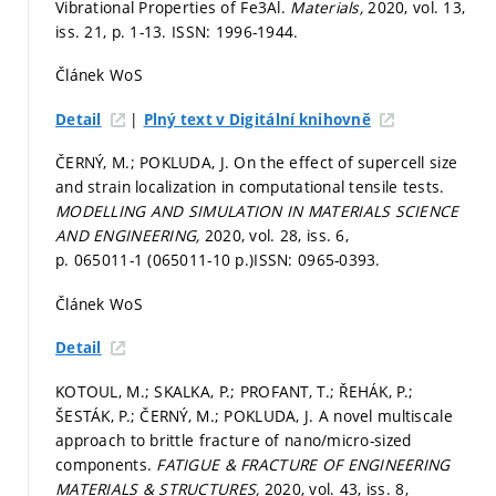
Vibrational Properties of Fe3Al.
Materials,
2020, vol. 13,
iss. 21,
p. 1-13.
ISSN: 1996-1944.
Článek WoS
|
Detail
Plný text v Digitální knihovně
ČERNÝ, M.; POKLUDA, J. On the effect of supercell size
and strain localization in computational tensile tests.
MODELLING AND SIMULATION IN MATERIALS SCIENCE
AND ENGINEERING,
2020, vol. 28, iss. 6,
p. 065011-1 (065011-10 p.)
ISSN: 0965-0393.
Článek WoS
Detail
KOTOUL, M.; SKALKA, P.; PROFANT, T.; ŘEHÁK, P.;
ŠESTÁK, P.; ČERNÝ, M.; POKLUDA, J. A novel multiscale
approach to brittle fracture of nano/micro-sized
components.
FATIGUE & FRACTURE OF ENGINEERING
MATERIALS & STRUCTURES,
2020, vol. 43, iss. 8,