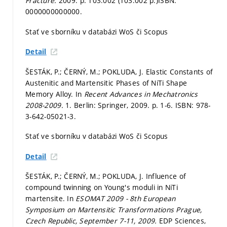
Fracture.
2009.
p. T03.002 (T03.002 p.)
ISBN:
0000000000000.
Stať ve sborníku v databázi WoS či Scopus
Detail
ŠESTÁK, P.; ČERNÝ, M.; POKLUDA, J. Elastic Constants of
Austenitic and Martensitic Phases of NiTi Shape
Memory Alloy. In
Recent Advances in Mechatronics
2008-2009.
1. Berlin: Springer, 2009.
p. 1-6.
ISBN: 978-
3-642-05021-3.
Stať ve sborníku v databázi WoS či Scopus
Detail
ŠESTÁK, P.; ČERNÝ, M.; POKLUDA, J. Influence of
compound twinning on Young's moduli in NiTi
martensite. In
ESOMAT 2009 - 8th European
Symposium on Martensitic Transformations Prague,
Czech Republic, September 7-11, 2009.
EDP Sciences,