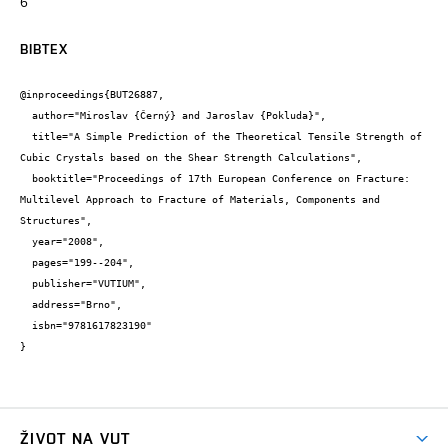
6
BIBTEX
@inproceedings{BUT26887,

  author="Miroslav {Černý} and Jaroslav {Pokluda}",

  title="A Simple Prediction of the Theoretical Tensile Strength of 
Cubic Crystals based on the Shear Strength Calculations",

  booktitle="Proceedings of 17th European Conference on Fracture: 
Multilevel Approach to Fracture of Materials, Components and 
Structures",

  year="2008",

  pages="199--204",

  publisher="VUTIUM",

  address="Brno",

  isbn="9781617823190"

}
ŽIVOT NA VUT