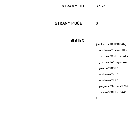
3762
STRANY DO
8
STRANY POČET
BIBTEX
@article{BUT98946,

  author="Jana {Horníková} and Pavel {Šandera} and Miroslav {Černý} and Jaroslav {Pokluda}",

  title="Multiscale Modelling of Nanoindentation Test in Copper Crystal",

  journal="Engineering fracture mechanics",

  year="2008",

  volume="75",

  number="12",

  pages="3755--3762",

  issn="0013-7944"

}