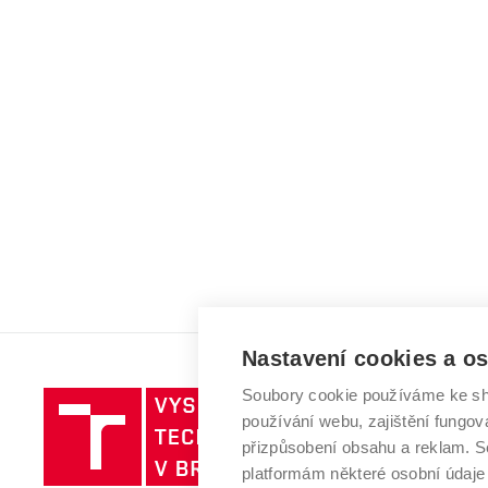
Nastavení cookies a o
Soubory cookie používáme ke sh
Vysoké
používání webu, zajištění fungová
učení
přizpůsobení obsahu a reklam.
technické
platformám některé osobní údaje
v