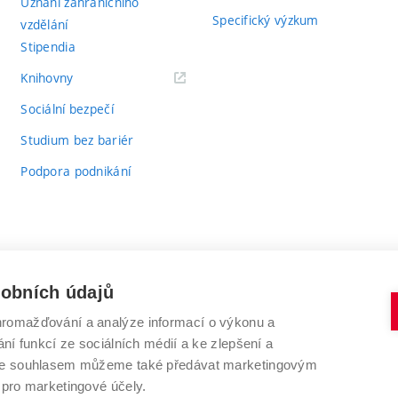
Uznání zahraničního
Specifický výzkum
vzdělání
Stipendia
(externí
Knihovny
odkaz)
Sociální bezpečí
Studium bez bariér
Podpora podnikání
sobních údajů
romažďování a analýze informací o výkonu a
VYSOKÉ UČENÍ TECHNICKÉ V BRNĚ
ní funkcí ze sociálních médií a ke zlepšení a
Antonínská 548/1
www.vut.cz
 Se souhlasem můžeme také předávat marketingovým
602 00 Brno
vut@vutbr.cz
 pro marketingové účely.