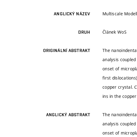
Multiscale Model
ANGLICKÝ NÁZEV
Článek WoS
DRUH
The nanoindentati
ORIGINÁLNÍ ABSTRAKT
analysis coupled 
onset of micropla
first dislocation
copper crystal. C
ins in the coppe
The nanoindentati
ANGLICKÝ ABSTRAKT
analysis coupled 
onset of micropla