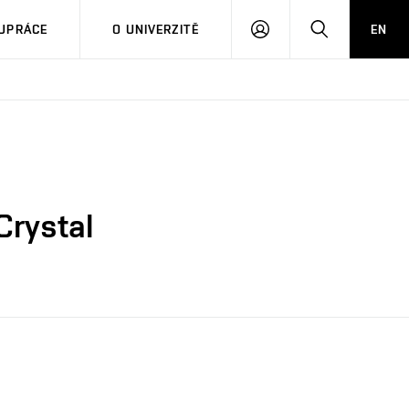
PŘIHLÁSIT
HLEDAT
UPRÁCE
O UNIVERZITĚ
EN
SE
Crystal