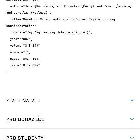
  author="Jana {Horníková} and Miroslav {Černý} and Pavel {Šandera} 
and Jaroslav {Pokluda}",

  title="Onset of Microplasticity in Copper Crystal during 
Nanoindentation",

  journal="Key Engineering Materials (print)",

  year="2007",

  volume="348-349",

  number="1",

  pages="801--804",

  issn="1013-9826"

}
ŽIVOT NA VUT
Atmosféra VUT
PRO UCHAZEČE
Prostory školy
Proč na VUT
Koleje
PRO STUDENTY