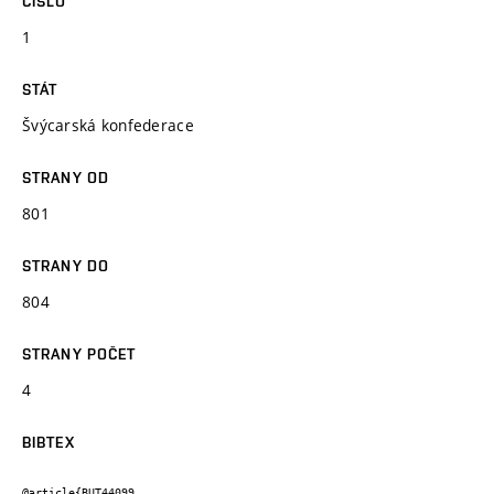
ČÍSLO
1
STÁT
Švýcarská konfederace
STRANY OD
801
STRANY DO
804
STRANY POČET
4
BIBTEX
@article{BUT44099,
