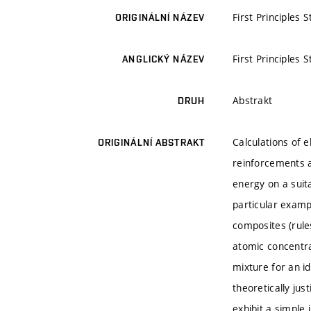
First Principles
ORIGINÁLNÍ NÁZEV
First Principles
ANGLICKÝ NÁZEV
Abstrakt
DRUH
Calculations of e
ORIGINÁLNÍ ABSTRAKT
reinforcements a
energy on a suit
particular exampl
composites (rule
atomic concentra
mixture for an id
theoretically ju
exhibit a simple