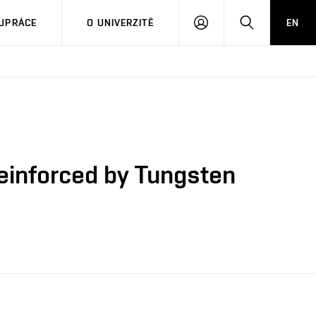
PŘIHLÁSIT
HLEDAT
UPRÁCE
O UNIVERZITĚ
EN
SE
einforced by Tungsten