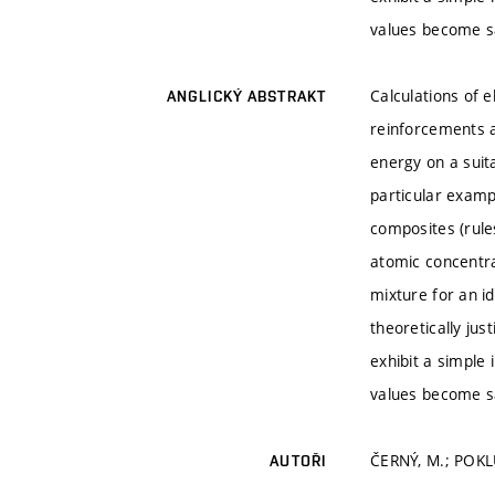
values become sa
Calculations of e
ANGLICKÝ ABSTRAKT
reinforcements a
energy on a suit
particular exampl
composites (rule
atomic concentra
mixture for an id
theoretically ju
exhibit a simple
values become sa
ČERNÝ, M.; POKL
AUTOŘI