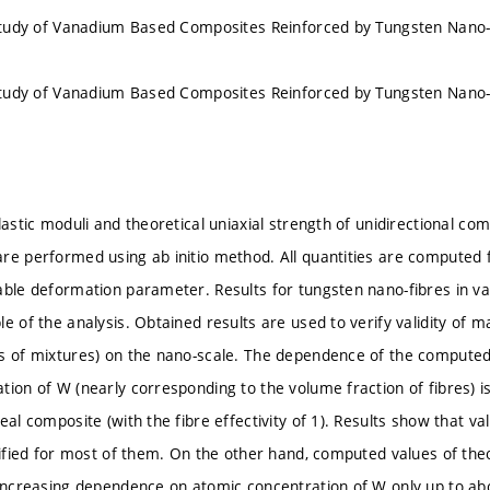
 Study of Vanadium Based Composites Reinforced by Tungsten Nano-
 Study of Vanadium Based Composites Reinforced by Tungsten Nano-
lastic moduli and theoretical uniaxial strength of unidirectional c
re performed using ab initio method. All quantities are computed
able deformation parameter. Results for tungsten nano-fibres in 
e of the analysis. Obtained results are used to verify validity of m
s of mixtures) on the nano-scale. The dependence of the computed
tion of W (nearly corresponding to the volume fraction of fibres) i
eal composite (with the fibre effectivity of 1). Results show that vali
stified for most of them. On the other hand, computed values of th
 increasing dependence on atomic concentration of W only up to a