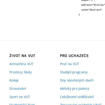
  address="Wroclaw",

  note="Abstract"

}
ŽIVOT NA VUT
PRO UCHAZEČE
Atmosféra VUT
Proč na VUT
Prostory školy
Studijní programy
Koleje
Dny otevřených dveří
Stravování
Aktivity pro juniory
Sport na VUT
Celoživotní vzdělávání
Studentský život
Zpracování osobních údajů