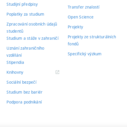
Studijní předpisy
Transfer znalostí
Poplatky za studium
Open Science
Zpracování osobních údajů
Projekty
studentů
Projekty ze strukturálních
Studium a stáže v zahraničí
fondů
Uznání zahraničního
Specifický výzkum
vzdělání
Stipendia
(externí
Knihovny
odkaz)
Sociální bezpečí
Studium bez bariér
Podpora podnikání