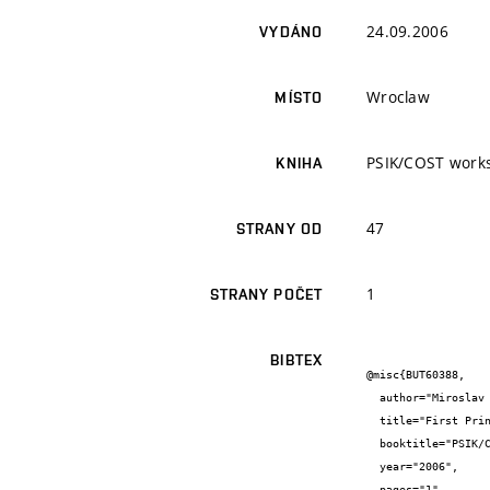
24.09.2006
VYDÁNO
Wroclaw
MÍSTO
PSIK/COST works
KNIHA
47
STRANY OD
1
STRANY POČET
BIBTEX
@misc{BUT60388,

  author="Miroslav {Černý} and Jaroslav {Pokluda}",

  title="First Principles Study of Vanadium Based Composites Reinforced by Tungsten Nano-fibres",

  booktitle="PSIK/COST workshop booklet",

  year="2006",

  pages="1",
