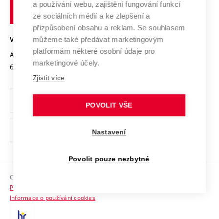
Transfer znalostí
a používání webu, zajištění fungování funkcí
technické
Podnikavá univerzita / ContriBUTe
Mezinárodní dohody
ze sociálních médií a ke zlepšení a
Open Science
v
Bezpečná univerzita
přizpůsobení obsahu a reklam. Se souhlasem
Univerzitní sítě
Brně
Projekty
můžeme také předávat marketingovým
VYSOKÉ UČENÍ TECHNICKÉ V BRNĚ
Vyznamenání
platformám některé osobní údaje pro
Projekty ze strukturálních fondů
Antonínská 548/1
www.vut.cz
marketingové účely.
Organizační struktura
602 00 Brno
vut@vutbr.cz
Specifický výzkum
Zjistit více
Úřední deska
Ochrana osobních údajů
POVOLIT VŠE
(externí
Pracovní příležitosti
Nastavení
odkaz)
Podpora a rozvoj zaměstnanců a studujících
Povolit pouze nezbytné
Rovné příležitosti
Copyright © 2026 VUT
Sociální bezpečí
Prohlášení o přístupnosti
HR Award
Informace o používání cookies