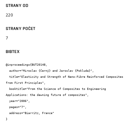
STRANY OD
220
STRANY POČET
7
BIBTEX
@inproceedings{BUT20148,

  author="Miroslav {Černý} and Jaroslav {Pokluda}",

  title="Elasticity and Strength of Nano-Fibre Reinforced Composites 
from First Principles",

  booktitle="From the Science of Composites to Engineering 
Applications: the dawning future of composites",

  year="2006",

  pages="7",

  address="Biarritz, France"

}