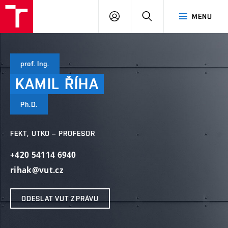
VUT
PŘIHLÁSIT
HLEDAT
MENU
SE
prof. Ing.
KAMIL
ŘÍHA
Ph.D.
FEKT, UTKO – PROFESOR
+420 54114 6940
rihak@vut.cz
ODESLAT VUT ZPRÁVU