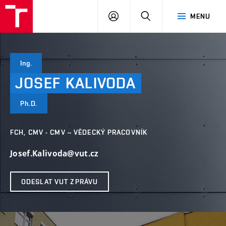
VUT
PŘIHLÁSIT
HLEDAT
MENU
SE
Ing.
JOSEF
KALIVODA
Ph.D.
FCH, CMV - CMV – VĚDECKÝ PRACOVNÍK
Josef.Kalivoda@vut.cz
ODESLAT VUT ZPRÁVU