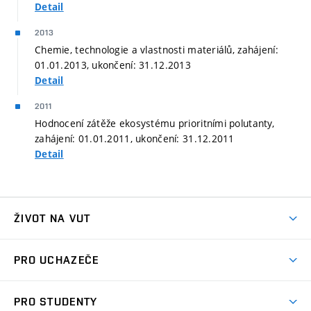
Detail
2013
Chemie, technologie a vlastnosti materiálů, zahájení:
01.01.2013, ukončení: 31.12.2013
Detail
2011
Hodnocení zátěže ekosystému prioritními polutanty,
zahájení: 01.01.2011, ukončení: 31.12.2011
Detail
ŽIVOT NA VUT
Atmosféra VUT
PRO UCHAZEČE
Prostory školy
Proč na VUT
Koleje
PRO STUDENTY