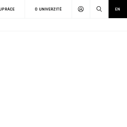
PŘIHLÁSIT
HLEDAT
UPRÁCE
O UNIVERZITĚ
EN
SE