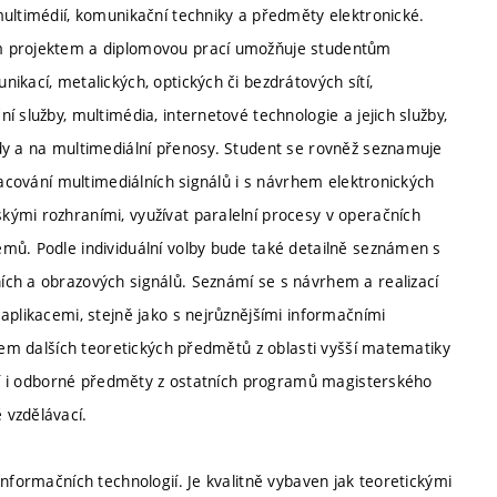
multimédií, komunikační techniky a předměty elektronické.
ím projektem a diplomovou prací umožňuje studentům
ikací, metalických, optických či bezdrátových sítí,
 služby, multimédia, internetové technologie a jejich služby,
dy a na multimediální přenosy. Student se rovněž seznamuje
racování multimediálních signálů i s návrhem elektronických
ými rozhraními, využívat paralelní procesy v operačních
mů. Podle individuální volby bude také detailně seznámen s
ích a obrazových signálů. Seznámí se s návrhem a realizací
aplikacemi, stejně jako s nejrůznějšími informačními
diem dalších teoretických předmětů z oblasti vyšší matematiky
volí i odborné předměty z ostatních programů magisterského
 vzdělávací.
nformačních technologií. Je kvalitně vybaven jak teoretickými