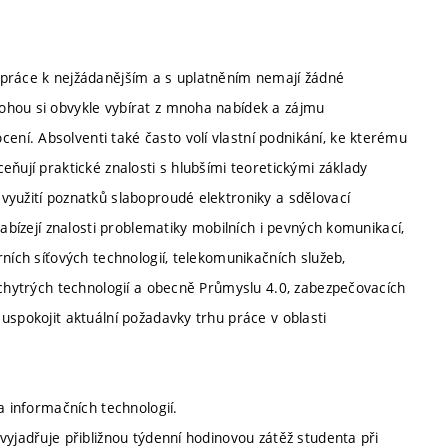
 práce k nejžádanějším a s uplatněním nemají žádné
ohou si obvykle vybírat z mnoha nabídek a zájmu
í. Absolventi také často volí vlastní podnikání, ke kterému
ňují praktické znalosti s hlubšími teoretickými základy
využití poznatků slaboproudé elektroniky a sdělovací
nabízejí znalosti problematiky mobilních i pevných komunikací,
ních síťových technologií, telekomunikačních služeb,
 chytrých technologií a obecně Průmyslu 4.0, zabezpečovacích
uspokojit aktuální požadavky trhu práce v oblasti
a informačních technologií.
vyjadřuje přibližnou týdenní hodinovou zátěž studenta při