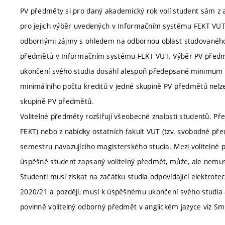
PV předměty si pro daný akademický rok volí student sám z ak
pro jejich výběr uvedených v Informačním systému FEKT VUT.
odbornými zájmy s ohledem na odbornou oblast studovaného
předmětů v Informačním systému FEKT VUT. Výběr PV předmětů
ukončení svého studia dosáhl alespoň předepsané minimum k
minimálního počtu kreditů v jedné skupině PV předmětů nelz
skupině PV předmětů.
Volitelné předměty rozšiřují všeobecné znalosti studentů. Pře
FEKT) nebo z nabídky ostatních fakult VUT (tzv. svobodné př
semestru navazujícího magisterského studia. Mezi volitelné 
úspěšně student zapsaný volitelný předmět, může, ale nemus
Studenti musí získat na začátku studia odpovídající elektrotech
2020/21 a později, musí k úspěšnému ukončení svého studia 
povinně volitelný odborný předmět v anglickém jazyce viz Smě