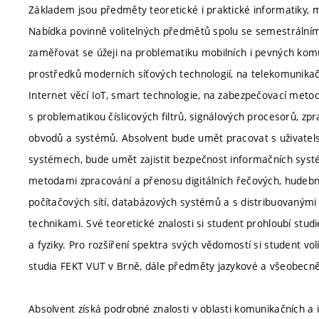
Základem jsou předměty teoretické i praktické informatiky, 
Nabídka povinně volitelných předmětů spolu se semestráln
zaměřovat se úžeji na problematiku mobilních i pevných komun
prostředků moderních síťových technologií, na telekomunikační
Internet věcí IoT, smart technologie, na zabezpečovací meto
s problematikou číslicových filtrů, signálových procesorů, zp
obvodů a systémů. Absolvent bude umět pracovat s uživatelsk
systémech, bude umět zajistit bezpečnost informačních systé
metodami zpracování a přenosu digitálních řečových, hudebn
počítačových sítí, databázových systémů a s distribuovanými 
technikami. Své teoretické znalosti si student prohloubí stu
a fyziky. Pro rozšíření spektra svých vědomostí si student 
studia FEKT VUT v Brně, dále předměty jazykové a všeobecně
Absolvent získá podrobné znalosti v oblasti komunikačních a i