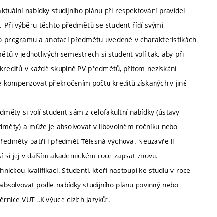
tuální nabídky studijního plánu při respektování pravidel
 Při výběru těchto předmětů se student řídí svými
 programu a anotací předmětu uvedené v charakteristikách
 v jednotlivých semestrech si student volí tak, aby při
reditů v každé skupině PV předmětů, přitom nezískání
e kompenzovat překročením počtu kreditů získaných v jiné
dměty si volí student sám z celofakultní nabídky (ústavy
edměty) a může je absolvovat v libovolném ročníku nebo
předměty patří i předmět Tělesná výchova. Neuzavře-li
í si jej v dalším akademickém roce zapsat znovu.
nickou kvalifikaci. Studenti, kteří nastoupí ke studiu v roce
absolvovat podle nabídky studijního plánu povinný nebo
rnice VUT „K výuce cizích jazyků“.