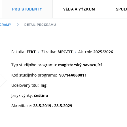
PRO STUDENTY
VĚDA A VÝZKUM
SPOL
OGRAMY
DETAIL PROGRAMU
Fakulta:
Zkratka:
Ak. rok:
FEKT
MPC-TIT
2025/2026
Typ studijního programu:
magisterský navazující
Kód studijního programu:
N0714A060011
Udělovaný titul:
Ing.
Jazyk výuky:
čeština
Akreditace:
28.5.2019 - 28.5.2029