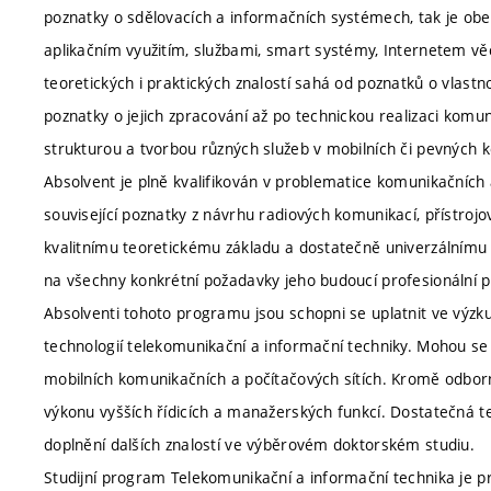
poznatky o sdělovacích a informačních systémech, tak je obez
aplikačním využitím, službami, smart systémy, Internetem vě
teoretických i praktických znalostí sahá od poznatků o vlast
poznatky o jejich zpracování až po technickou realizaci kom
strukturou a tvorbou různých služeb v mobilních či pevných k
Absolvent je plně kvalifikován v problematice komunikačních 
související poznatky z návrhu radiových komunikací, přístrojo
kvalitnímu teoretickému základu a dostatečně univerzálnímu v
na všechny konkrétní požadavky jeho budoucí profesionální pra
Absolventi tohoto programu jsou schopni se uplatnit ve výzk
technologií telekomunikační a informační techniky. Mohou se p
mobilních komunikačních a počítačových sítích. Kromě odborn
výkonu vyšších řídicích a manažerských funkcí. Dostatečná t
doplnění dalších znalostí ve výběrovém doktorském studiu.
Studijní program Telekomunikační a informační technika je p