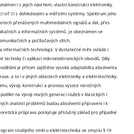
námen i s jejich návrhem, vlastní konstrukcí elektroniky,
cí IoT či s dohledovými a měřicími systémy. Spektrum jeho
nostech přenášených multimediálních signálů a dat, přes
unikačních a informačních systémů. Je obeznámen se
omunikačních a počítačových sítích.
a informačních technologií. V dostatečné míře ovládá i
vé techniky či aplikací mikroelektronických obvodů. Díky
zdělání je přitom zajištěna vysoká adaptabilita absolventa
xe, a to i v jiných oblastech elektroniky a elektrotechniky.
umu, vývoji, konstrukci a provozu vysoce náročných
odílet na vývoji nových generací služeb v klasických i
ých znalostí problémů budou absolventi připraveni i k
eoretická průprava poskytuje příslušný základ pro případné
rogram studijního směru elektrotechnika ve smyslu § 19