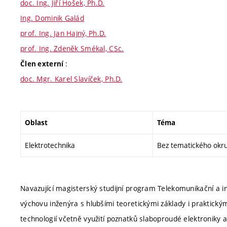
doc. Ing. Jiří Hošek, Ph.D.
Ing. Dominik Galád
prof. Ing. Jan Hajný, Ph.D.
prof. Ing. Zdeněk Smékal, CSc.
:
Člen externí
doc. Mgr. Karel Slavíček, Ph.D.
Oblast
Téma
Elektrotechnika
Bez tematického okr
Navazující magisterský studijní program Telekomunikační a 
výchovu inženýra s hlubšími teoretickými základy i praktick
technologií včetně využití poznatků slaboproudé elektroniky a