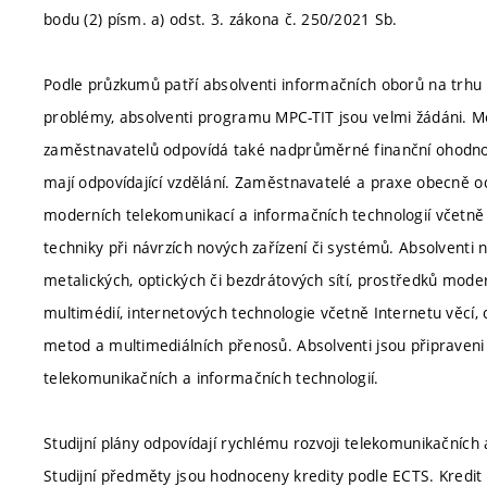
bodu (2) písm. a) odst. 3. zákona č. 250/2021 Sb.
Podle průzkumů patří absolventi informačních oborů na trhu
problémy, absolventi programu MPC-TIT jsou velmi žádáni. M
zaměstnavatelů odpovídá také nadprůměrné finanční ohodnocen
mají odpovídající vzdělání. Zaměstnavatelé a praxe obecně oce
moderních telekomunikací a informačních technologií včetně 
techniky při návrzích nových zařízení či systémů. Absolventi 
metalických, optických či bezdrátových sítí, prostředků moder
multimédií, internetových technologie včetně Internetu věcí,
metod a multimediálních přenosů. Absolventi jsou připraveni 
telekomunikačních a informačních technologií.
Studijní plány odpovídají rychlému rozvoji telekomunikačních 
Studijní předměty jsou hodnoceny kredity podle ECTS. Kredit 