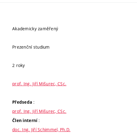
Akademicky zaměřený
Prezenční studium
2 roky
prof. Ing. Jiří Mišurec, CSc.
:
Předseda
prof. Ing. Jiří Mišurec, CSc.
:
Člen interní
doc. Ing. Jiří Schimmel, Ph.D.