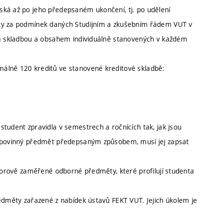
ská až po jeho předepsaném ukončení, tj. po udělení
šky za podmínek daných Studijním a zkušebním řádem VUT v
T a skladbou a obsahem individuálně stanovených v každém
álně 120 kreditů ve stanovené kreditové skladbě:
tudent zpravidla v semestrech a ročnících tak, jak jsou
ě povinný předmět předepsaným způsobem, musí jej zapsat
oborově zaměřené odborné předměty, které profilují studenta
ředměty zařazené z nabídek ústavů FEKT VUT. Jejich úkolem je