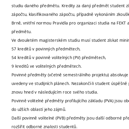
studiu daného předmětu. Kredity za daný předmět student zí
zápočtu, klasifikovaného zápočtu, případně vykonáním zkou
Brně, vnitřní normou Pravidla pro organizaci studia na FEK
předmětu.
Ve dvouletém magisterském studiu musí student získat minim
57 kreditů v povinných předmětech,
54 kreditů v povinně volitelných (PV) předmětech,
9 kreditů ve volitelných předmětech.
Povinné předměty (včetně semestrálního projektu) absolvuje s
uvedeny ve studijních plánech. Nezakončí-li student úspěšn
znovu hned v následujícím roce svého studia.
Povinně volitelné předměty profilujícího základu (PVA) jsou 
do užších oblastí jeho zájmů.
Další povinně volitelné (PVB) předměty jsou další odborné p
rozšířit odborné znalosti studentů.