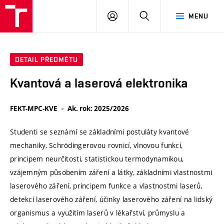
VUT
PŘIHLÁSIT
HLEDAT
MENU
SE
DETAIL PŘEDMĚTU
Kvantová a laserová elektronika
FEKT-MPC-KVE
Ak. rok: 2025/2026
Studenti se seznámí se základními postuláty kvantové
mechaniky, Schrödingerovou rovnicí, vlnovou funkcí,
principem neurčitosti, statistickou termodynamikou,
vzájemným působením záření a látky, základními vlastnostmi
laserového záření, principem funkce a vlastnostmi laserů,
detekcí laserového záření, účinky laserového záření na lidský
organismus a využitím laserů v lékařství, průmyslu a