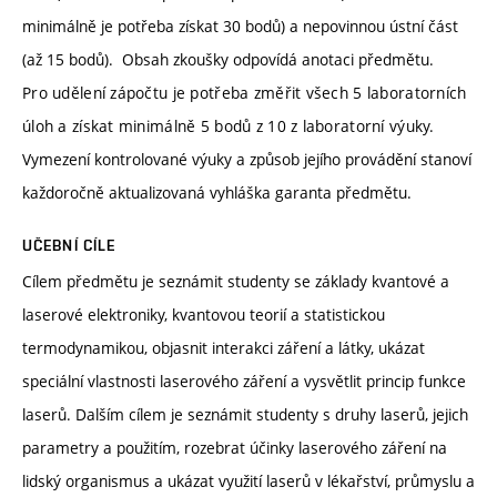
minimálně je potřeba získat 30 bodů) a nepovinnou ústní část
(až 15 bodů). Obsah zkoušky odpovídá anotaci předmětu.
Pro udělení zápočtu je potřeba změřit všech 5 laboratorních
úloh a získat minimálně 5 bodů z 10 z laboratorní výuky.
Vymezení kontrolované výuky a způsob jejího provádění stanoví
každoročně aktualizovaná vyhláška garanta předmětu.
UČEBNÍ CÍLE
Cílem předmětu je seznámit studenty se základy kvantové a
laserové elektroniky, kvantovou teorií a statistickou
termodynamikou, objasnit interakci záření a látky, ukázat
speciální vlastnosti laserového záření a vysvětlit princip funkce
laserů. Dalším cílem je seznámit studenty s druhy laserů, jejich
parametry a použitím, rozebrat účinky laserového záření na
lidský organismus a ukázat využití laserů v lékařství, průmyslu a