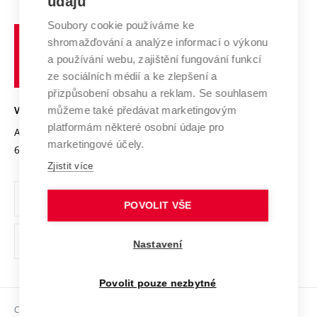
údajů
Zahraniční spolupráce
Systém zajišťování kvality výzkumu
Profil univerzity
Spolupráce se školami
Soubory cookie používáme ke
Vysoké
Výzkumné infrastruktury
shromažďování a analýze informací o výkonu
Udržitelná univerzita
učení
Služby univerzity
Transfer znalostí
a používání webu, zajištění fungování funkcí
technické
Podnikavá univerzita / ContriBUTe
Mezinárodní dohody
ze sociálních médií a ke zlepšení a
Open Science
v
Bezpečná univerzita
přizpůsobení obsahu a reklam. Se souhlasem
Univerzitní sítě
Brně
Projekty
můžeme také předávat marketingovým
VYSOKÉ UČENÍ TECHNICKÉ V BRNĚ
Vyznamenání
platformám některé osobní údaje pro
Projekty ze strukturálních fondů
Antonínská 548/1
www.vut.cz
marketingové účely.
Organizační struktura
602 00 Brno
vut@vutbr.cz
Specifický výzkum
Zjistit více
Úřední deska
Ochrana osobních údajů
POVOLIT VŠE
(externí
Pracovní příležitosti
Nastavení
odkaz)
Podpora a rozvoj zaměstnanců a studujících
Povolit pouze nezbytné
Rovné příležitosti
Copyright © 2026 VUT
Sociální bezpečí