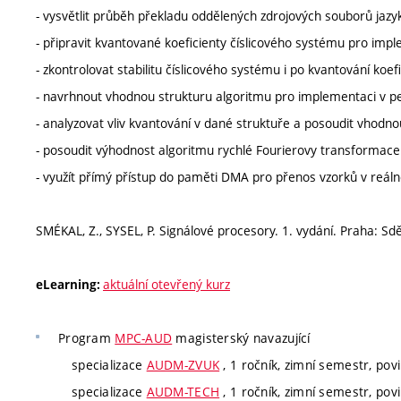
- vysvětlit průběh překladu oddělených zdrojových souborů jazyk
- připravit kvantované koeficienty číslicového systému pro impl
- zkontrolovat stabilitu číslicového systému i po kvantování koefi
- navrhnout vhodnou strukturu algoritmu pro implementaci v p
- analyzovat vliv kvantování v dané struktuře a posoudit vhodno
- posoudit výhodnost algoritmu rychlé Fourierovy transformace
- využít přímý přístup do paměti DMA pro přenos vzorků v reál
SMÉKAL, Z., SYSEL, P. Signálové procesory. 1. vydání. Praha: Sd
aktuální otevřený kurz
eLearning:
Program
MPC-AUD
magisterský navazující
specializace
AUDM-ZVUK
, 1 ročník, zimní semestr, povi
specializace
AUDM-TECH
, 1 ročník, zimní semestr, povi