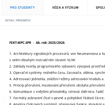
PRO STUDENTY
VĚDA A VÝZKUM
SPOL
DETAIL PŘEDMĚTU
FEKT-MPC-SPR
Ak. rok: 2025/2026
1. Architektury signálových procesorů, von Neumannova a har
s velmi dlouhým instrukčním slovem VLIW.
2. Základy tvorby programového vybavení, vývojová prostředí
3. Operační systémy reálného času, časovače, vlákna, sync
4. Adresovací jednotka, zvláštní režimy adresování modulo a 
5. Princip přerušení, maskování přerušení, obsluha přerušení
6. Komunikace s vnějšími převodníky, sériová sběrnice, řadič
7. Formáty zobrazení čísel v pevné a pohyblivé řádové čárce,
8. Analýza číslicových systémů, přenosová funkce, impulsní a 