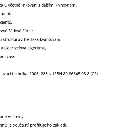
a C včetně linkování s dalšími knihovnami,
ementaci,
cientů,
evné řádové čárce,
u strukturu z hlediska kvantování,
 a Goertzelova algoritmu,
ném čase.
ělovací technika, 2006. 283 s. ISBN 80-86645-08-8 (CS)
nně volitelný
nný, je součástí profilujícího základu