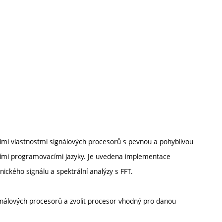
ími vlastnostmi signálových procesorů s pevnou a pohyblivou
šími programovacími jazyky. Je uvedena implementace
nického signálu a spektrální analýzy s FFT.
gnálových procesorů a zvolit procesor vhodný pro danou