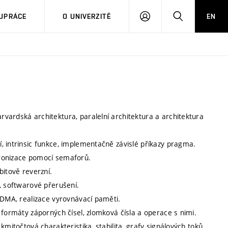
PŘIHLÁSIT
HLEDAT
UPRÁCE
O UNIVERZITĚ
EN
SE
vardská architektura, paralelní architektura a architektura
, intrinsic funkce, implementačně závislé příkazy pragma.
hronizace pomocí semaforů.
bitově reverzní.
, softwarové přerušení.
 DMA, realizace vyrovnávací paměti.
 formáty záporných čísel, zlomková čísla a operace s nimi.
kmitočtová charakteristika, stabilita, grafy signálových toků.