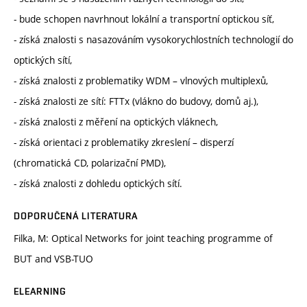
- bude schopen navrhnout lokální a transportní optickou síť,
- získá znalosti s nasazováním vysokorychlostních technologií do
optických sítí,
- získá znalosti z problematiky WDM – vlnových multiplexů,
- získá znalosti ze sítí: FTTx (vlákno do budovy, domů aj.),
- získá znalosti z měření na optických vláknech,
- získá orientaci z problematiky zkreslení – disperzí
(chromatická CD, polarizační PMD),
- získá znalosti z dohledu optických sítí.
DOPORUČENÁ LITERATURA
Filka, M: Optical Networks for joint teaching programme of
BUT and VSB-TUO
ELEARNING