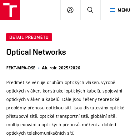
VUT
PŘIHLÁSIT
HLEDAT
MENU
SE
DETAIL PŘEDMĚTU
Optical Networks
FEKT-MPA-OSE
Ak. rok: 2025/2026
Předmět se věnuje druhům optických vláken, výrobě
optických vláken, konstrukci optických kabelů, spojování
optických vláken a kabelů. Dále jsou řešeny teoretické
problémy přenosu optickou sítí. Jsou diskutovány optické
přístupové sítě, optické transportní sítě, globální sítě,
multiplexování u optických přenosů, měření a dohled
optických telekomunikačních sítí.