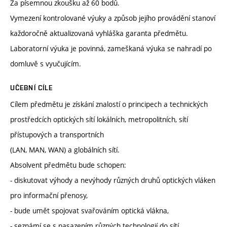
Za písemnou zkoušku až 60 bodů.
Vymezení kontrolované výuky a způsob jejího provádění stanoví
každoročně aktualizovaná vyhláška garanta předmětu.
Laboratorní výuka je povinná, zameškaná výuka se nahradí po
domluvě s vyučujícím.
UČEBNÍ CÍLE
Cílem předmětu je získání znalostí o principech a technických
prostředcích optických sítí lokálních, metropolitních, sítí
přístupových a transportních
(LAN, MAN, WAN) a globálních sítí.
Absolvent předmětu bude schopen:
- diskutovat výhody a nevýhody různých druhů optických vláken
pro informační přenosy,
- bude umět spojovat svařováním optická vlákna,
- seznámí se s nasazením různých technologií do sítí,