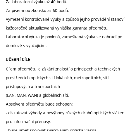
Za laboratorní výuku až 40 bodů.
Za písemnou zkoušku až 60 bodů.
Vymezení kontrolované výuky a způsob jejího provádění stanoví
každoročně aktualizovaná vyhláška garanta předmětu.
Laboratorní výuka je povinná, zameškaná výuka se nahradí po
domluvě s vyučujícím.
UČEBNÍ CÍLE
Cílem předmětu je získání znalostí o principech a technických
prostředcích optických sítí lokálních, metropolitních, sítí
přístupových a transportních
(LAN, MAN, WAN) a globálních sítí.
Absolvent předmětu bude schopen:
- diskutovat výhody a nevýhody různých druhů optických vláken
pro informační přenosy,
- bude umět spojovat svařováním optická vlákna,