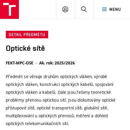
VUT
PŘIHLÁSIT
HLEDAT
MENU
SE
DETAIL PŘEDMĚTU
Optické sítě
FEKT-MPC-OSE
Ak. rok: 2025/2026
Předmět se věnuje druhům optických vláken, výrobě
optických vláken, konstrukci optických kabelů, spojování
optických vláken a kabelů. Dále jsou řešeny teoretické
problémy přenosu optickou sítí. Jsou diskutovány optické
přístupové sítě, optické transportní sítě, globální sítě,
multiplexování u optických přenosů, měření a dohled
optických telekomunikačních sítí.