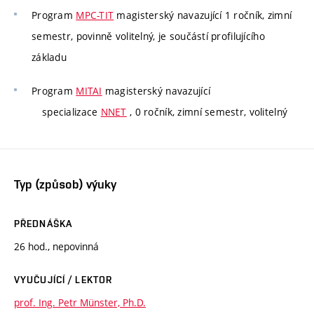
Program
MPC-TIT
magisterský navazující 1 ročník, zimní
semestr, povinně volitelný, je součástí profilujícího
základu
Program
MITAI
magisterský navazující
specializace
NNET
, 0 ročník, zimní semestr, volitelný
Typ (způsob) výuky
PŘEDNÁŠKA
26 hod., nepovinná
VYUČUJÍCÍ / LEKTOR
prof. Ing. Petr Münster, Ph.D.