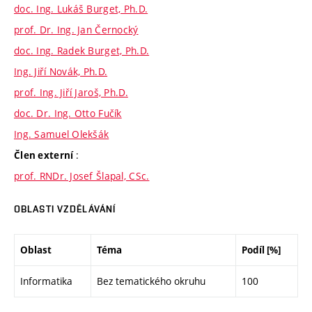
doc. Ing. Lukáš Burget, Ph.D.
prof. Dr. Ing. Jan Černocký
doc. Ing. Radek Burget, Ph.D.
Ing. Jiří Novák, Ph.D.
prof. Ing. Jiří Jaroš, Ph.D.
doc. Dr. Ing. Otto Fučík
Ing. Samuel Olekšák
:
Člen externí
prof. RNDr. Josef Šlapal, CSc.
OBLASTI VZDĚLÁVÁNÍ
Oblast
Téma
Podíl [%]
Informatika
Bez tematického okruhu
100