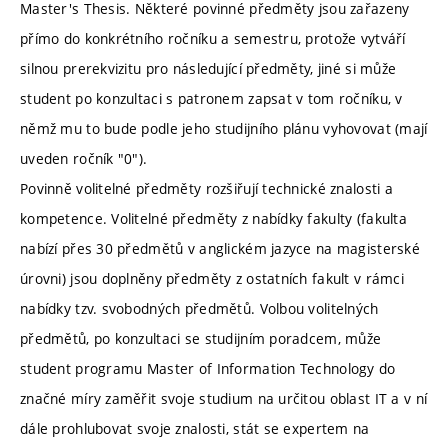
Master's Thesis. Některé povinné předměty jsou zařazeny
přímo do konkrétního ročníku a semestru, protože vytváří
silnou prerekvizitu pro následující předměty, jiné si může
student po konzultaci s patronem zapsat v tom ročníku, v
němž mu to bude podle jeho studijního plánu vyhovovat (mají
uveden ročník "0").
Povinně volitelné předměty rozšiřují technické znalosti a
kompetence. Volitelné předměty z nabídky fakulty (fakulta
nabízí přes 30 předmětů v anglickém jazyce na magisterské
úrovni) jsou doplněny předměty z ostatních fakult v rámci
nabídky tzv. svobodných předmětů. Volbou volitelných
předmětů, po konzultaci se studijním poradcem, může
student programu Master of Information Technology do
značné míry zaměřit svoje studium na určitou oblast IT a v ní
dále prohlubovat svoje znalosti, stát se expertem na