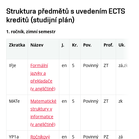
Struktura předmětů s uvedením ECTS
kreditů (studijní plán)
1. ročník, zimní semestr
Zkratka
Název
J.
Kr.
Pov.
Prof.
Uk.
Ho
ro
IFJe
Formální
en
5
Povinný
ZT
zá,zk
P -
jazyky a
PR 
překladače
(v angličtině)
MATe
Matematické
en
5
Povinný
ZT
zk
P -
struktury v
S -
informatice
(v angličtině)
YP1a
Ročníkový
en
5
Povinný
PZ
zá
PR 