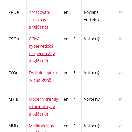
ZPOe
Zpracování
en
5
Povinně
-
zk
obrazu (v
volitelný
angličtině)
CSOa
CCNA
en
5
Volitelný
-
kl
Kybernetická
bezpečnost (v
angličtině)
FYOe
Fyzikální optika
en
5
Volitelný
-
zk
(v angličtině)
MTIa
Moderní trendy
en
4
Volitelný
-
kl
informatiky (v
angličtině)
MULe
Multimédia (v
en
5
Volitelný
-
zk