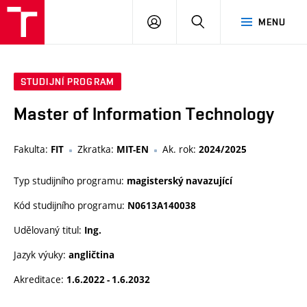
VUT
PŘIHLÁSIT
HLEDAT
MENU
SE
STUDIJNÍ PROGRAM
Master of Information Technology
Fakulta:
Zkratka:
Ak. rok:
FIT
MIT-EN
2024/2025
Typ studijního programu:
magisterský navazující
Kód studijního programu:
N0613A140038
Udělovaný titul:
Ing.
Jazyk výuky:
angličtina
Akreditace:
1.6.2022 - 1.6.2032