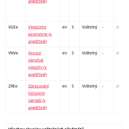
angličtině)
VGEe
Výpočetní
en
5
Volitelný
-
zk
geometrie (v
angličtině)
VNVe
Vysoce
en
5
Volitelný
-
zk
náročné
výpočty (v
angličtině)
ZREe
Zpracování
en
5
Volitelný
-
zk
řečových
signálů (v
angličtině)