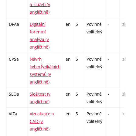
a služeb (v
angličtině)
DFAa
Digitální
en
5
Povinně
-
zk
forenzní
volitelný
analýza (v
angličtině)
CPSa
Návrh
en
5
Povinně
-
zá,zk
kyberfyzikálních
volitelný
systémů (v
angličtině)
SLOa
Složitost (v
en
5
Povinně
-
zk
angličtině)
volitelný
VIZa
Vizualizace a
en
5
Povinně
-
kl
CAD (v
volitelný
angličtině)