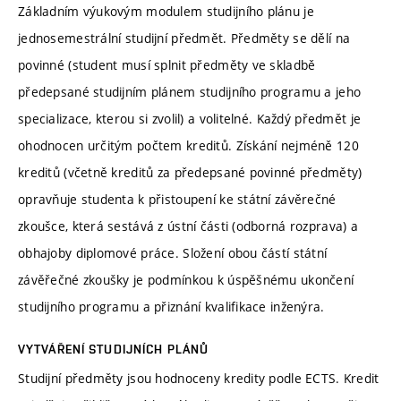
Základním výukovým modulem studijního plánu je
jednosemestrální studijní předmět. Předměty se dělí na
povinné (student musí splnit předměty ve skladbě
předepsané studijním plánem studijního programu a jeho
specializace, kterou si zvolil) a volitelné. Každý předmět je
ohodnocen určitým počtem kreditů. Získání nejméně 120
kreditů (včetně kreditů za předepsané povinné předměty)
opravňuje studenta k přistoupení ke státní závěrečné
zkoušce, která sestává z ústní části (odborná rozprava) a
obhajoby diplomové práce. Složení obou částí státní
závěřečné zkoušky je podmínkou k úspěšnému ukončení
studijního programu a přiznání kvalifikace inženýra.
VYTVÁŘENÍ STUDIJNÍCH PLÁNŮ
Studijní předměty jsou hodnoceny kredity podle ECTS. Kredit