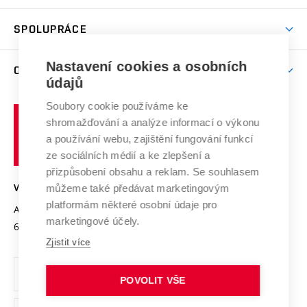
Aktivity pro juniory
Studentský život
odkaz)
Věda a výzkum na VUT
Harmonogram akademického roku
Zpracování osobních údajů studentů
Sociální bezpečí
SPOLUPRÁCE
Celoživotní vzdělávání
Brno
Podpora excelence
Závěrečné práce
Studium bez bariér
Zpracování osobních údajů uchazečů o studium
Firemní spolupráce
Mezinárodní vědecká rada
Nastavení cookies a osobních
O UNIVERZITĚ
Doktorské studium
Podpora podnikání
E-přihláška
údajů
Zahraniční spolupráce
Systém zajišťování kvality výzkumu
Profil univerzity
Spolupráce se školami
Soubory cookie používáme ke
Vysoké
Výzkumné infrastruktury
shromažďování a analýze informací o výkonu
Udržitelná univerzita
učení
Služby univerzity
Transfer znalostí
a používání webu, zajištění fungování funkcí
technické
Podnikavá univerzita / ContriBUTe
Mezinárodní dohody
ze sociálních médií a ke zlepšení a
Open Science
v
Bezpečná univerzita
přizpůsobení obsahu a reklam. Se souhlasem
Univerzitní sítě
Brně
Projekty
můžeme také předávat marketingovým
VYSOKÉ UČENÍ TECHNICKÉ V BRNĚ
Vyznamenání
platformám některé osobní údaje pro
Projekty ze strukturálních fondů
Antonínská 548/1
www.vut.cz
marketingové účely.
Organizační struktura
602 00 Brno
vut@vutbr.cz
Specifický výzkum
Zjistit více
Úřední deska
Ochrana osobních údajů
POVOLIT VŠE