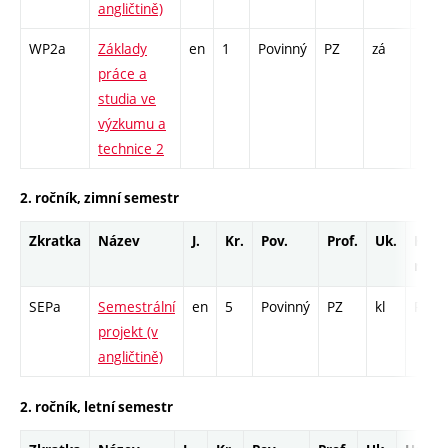
angličtině)
WP2a
Základy
en
1
Povinný
PZ
zá
K - 
práce a
studia ve
výzkumu a
technice 2
2. ročník, zimní semestr
Zkratka
Název
J.
Kr.
Pov.
Prof.
Uk.
Hod.
rozs
SEPa
Semestrální
en
5
Povinný
PZ
kl
PR - 
projekt (v
angličtině)
2. ročník, letní semestr