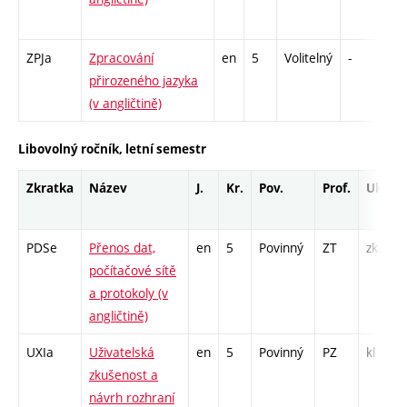
ZPJa
Zpracování
en
5
Volitelný
-
zk
přirozeného jazyka
(v angličtině)
Libovolný ročník, letní semestr
Zkratka
Název
J.
Kr.
Pov.
Prof.
Uk.
PDSe
Přenos dat,
en
5
Povinný
ZT
zk
počítačové sítě
a protokoly (v
angličtině)
UXIa
Uživatelská
en
5
Povinný
PZ
kl
zkušenost a
návrh rozhraní