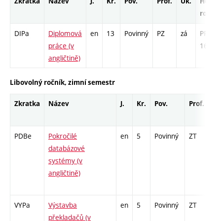
Zkratka
Název
J.
Kr.
Pov.
Prof.
Uk.
Hod.
rozsa
DIPa
Diplomová
en
13
Povinný
PZ
zá
PR -
práce (v
169
angličtině)
Libovolný ročník, zimní semestr
Zkratka
Název
J.
Kr.
Pov.
Prof.
Uk
PDBe
Pokročilé
en
5
Povinný
ZT
zá
databázové
systémy (v
angličtině)
VYPa
Výstavba
en
5
Povinný
ZT
zk
překladačů (v