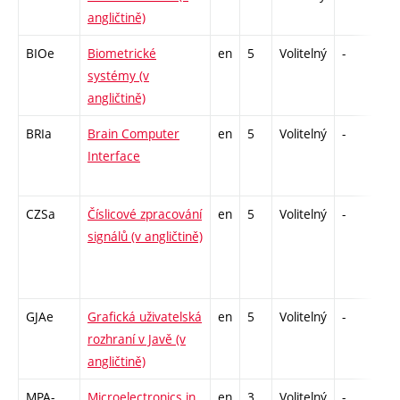
angličtině)
BIOe
Biometrické
en
5
Volitelný
-
zá
systémy (v
angličtině)
BRIa
Brain Computer
en
5
Volitelný
-
zk
Interface
CZSa
Číslicové zpracování
en
5
Volitelný
-
zk
signálů (v angličtině)
GJAe
Grafická uživatelská
en
5
Volitelný
-
zá
rozhraní v Javě (v
angličtině)
MPA-
Microelectronics in
en
3
Volitelný
-
kl