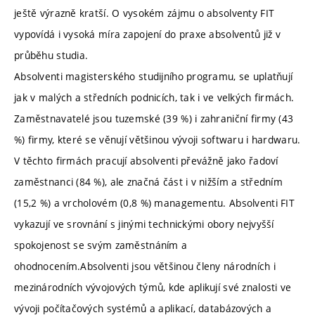
ještě výrazně kratší. O vysokém zájmu o absolventy FIT
vypovídá i vysoká míra zapojení do praxe absolventů již v
průběhu studia.
Absolventi magisterského studijního programu, se uplatňují
jak v malých a středních podnicích, tak i ve velkých firmách.
Zaměstnavatelé jsou tuzemské (39 %) i zahraniční firmy (43
%) firmy, které se věnují většinou vývoji softwaru i hardwaru.
V těchto firmách pracují absolventi převážně jako řadoví
zaměstnanci (84 %), ale značná část i v nižším a středním
(15,2 %) a vrcholovém (0,8 %) managementu. Absolventi FIT
vykazují ve srovnání s jinými technickými obory nejvyšší
spokojenost se svým zaměstnáním a
ohodnocením.Absolventi jsou většinou členy národních i
mezinárodních vývojových týmů, kde aplikují své znalosti ve
vývoji počítačových systémů a aplikací, databázových a