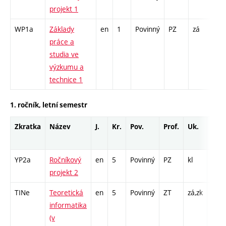
projekt 1
WP1a
Základy
en
1
Povinný
PZ
zá
K -
práce a
studia ve
výzkumu a
technice 1
1. ročník, letní semestr
Zkratka
Název
J.
Kr.
Pov.
Prof.
Uk.
Hod
roz
YP2a
Ročníkový
en
5
Povinný
PZ
kl
PR -
projekt 2
TINe
Teoretická
en
5
Povinný
ZT
zá,zk
P - 3
informatika
PR -
(v