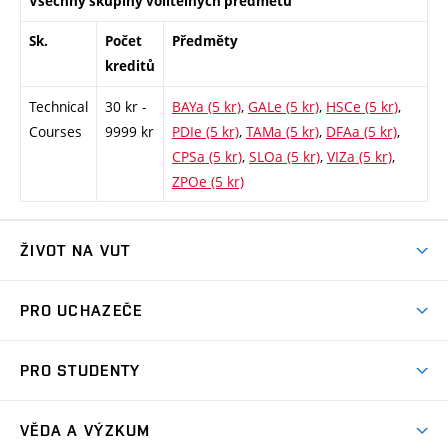
Všechny skupiny volitelných předmětů
Sk.
Počet
Předměty
kreditů
Technical
30 kr -
BAYa (5 kr)
,
GALe (5 kr)
,
HSCe (5 kr)
,
Courses
9999 kr
PDIe (5 kr)
,
TAMa (5 kr)
,
DFAa (5 kr)
,
CPSa (5 kr)
,
SLOa (5 kr)
,
VIZa (5 kr)
,
ZPOe (5 kr)
ŽIVOT NA VUT
Atmosféra VUT
PRO UCHAZEČE
Prostory školy
Proč na VUT
Koleje
PRO STUDENTY
Studijní programy
Stravování
Předměty
Studijní předpisy
Studium a stáže v zahraničí
Stipendia
Dny otevřených dveří
VĚDA A VÝZKUM
Sport na VUT
(externí
Studijní programy
Poplatky za studium
Uznání zahraničního vzdělání
Knihovny