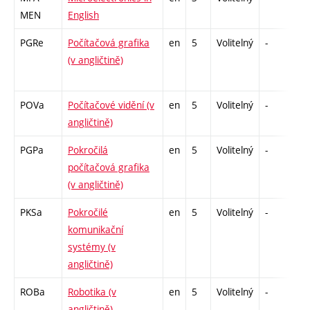
MEN
English
PGRe
Počítačová grafika
en
5
Volitelný
-
zk
(v angličtině)
POVa
Počítačové vidění (v
en
5
Volitelný
-
zk
angličtině)
PGPa
Pokročilá
en
5
Volitelný
-
zk
počítačová grafika
(v angličtině)
PKSa
Pokročilé
en
5
Volitelný
-
zá
komunikační
systémy (v
angličtině)
ROBa
Robotika (v
en
5
Volitelný
-
zk
angličtině)