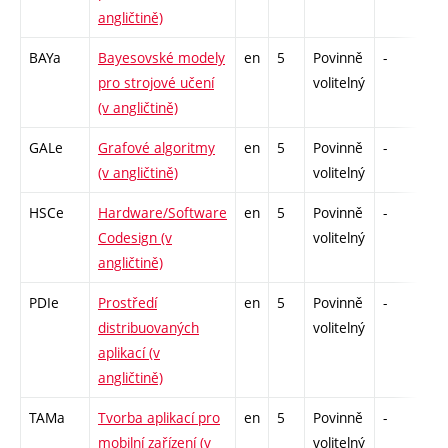
angličtině)
BAYa
Bayesovské modely
en
5
Povinně
-
zk
pro strojové učení
volitelný
(v angličtině)
GALe
Grafové algoritmy
en
5
Povinně
-
zk
(v angličtině)
volitelný
HSCe
Hardware/Software
en
5
Povinně
-
zá
Codesign (v
volitelný
angličtině)
PDIe
Prostředí
en
5
Povinně
-
zk
distribuovaných
volitelný
aplikací (v
angličtině)
TAMa
Tvorba aplikací pro
en
5
Povinně
-
kl
mobilní zařízení (v
volitelný