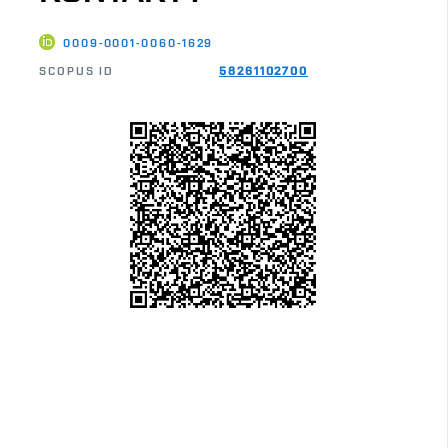
0009-0001-0060-1629
SCOPUS ID
58261102700