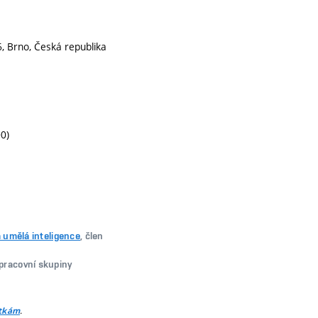
, Brno, Česká republika
0)
 umělá inteligence
, člen
 pracovní skupiny
.
itkám