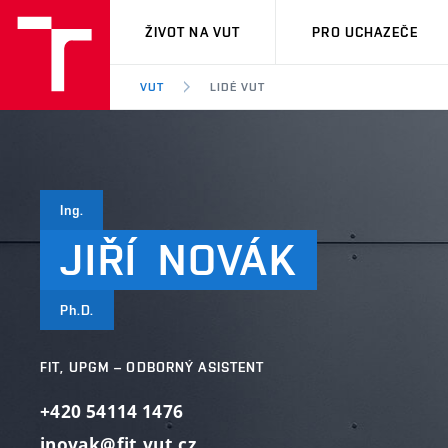
VUT
ŽIVOT NA VUT
PRO UCHAZEČE
VUT
LIDÉ VUT
Ing.
JIŘÍ
NOVÁK
Ph.D.
FIT, UPGM – ODBORNÝ ASISTENT
+420 54114 1476
inovak@fit.vut.cz