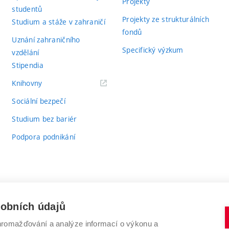
Projekty
studentů
Projekty ze strukturálních
Studium a stáže v zahraničí
fondů
Uznání zahraničního
Specifický výzkum
vzdělání
Stipendia
(externí
Knihovny
odkaz)
Sociální bezpečí
Studium bez bariér
Podpora podnikání
sobních údajů
romažďování a analýze informací o výkonu a
VYSOKÉ UČENÍ TECHNICKÉ V BRNĚ