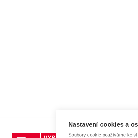
Nastavení cookies a o
Soubory cookie používáme ke sh
Vysoké