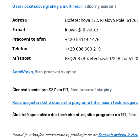
Ústav počítačové grafiky a multimédií
, odborný asistent
Adresa
Božetěchova 1/2, Královo Pole, 61266
E-mail
inovak@fit.vut.cz
Pracovní telefon
+420 54114 1476
Telefon
+420 608 960 219
Místnost
B/Q203 (Božetěchova 1/2, Brno 6120
AeroWorks
, člen pracovní skupiny
Členové komisí pro SZZ na FIT
, člen pracovní skupiny
Rada magisterského studijního programu Informační technologie a
Školitelé specialisté doktorského studijního programu na FIT
, člen
Pokud je v údajích nesrovnalost, podívejte se do
častých otázek k viz