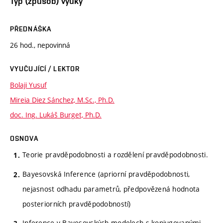
Typ (způsob) výuky
PŘEDNÁŠKA
26 hod., nepovinná
VYUČUJÍCÍ / LEKTOR
Bolaji Yusuf
Mireia Diez Sánchez, M.Sc., Ph.D.
doc. Ing. Lukáš Burget, Ph.D.
OSNOVA
Teorie pravděpodobnosti a rozdělení pravděpodobnosti.
Bayesovská Inference (apriorní pravděpodobnosti,
nejasnost odhadu parametrů, předpovězená hodnota
posteriorních pravděpodobností)
Inference v Bayesovských modelech s konjugovanými