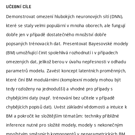
UČEBNÍ CÍLE
Demonstrovat omezení hlubokých neuronových sítí (DNN),
které se staly velmi populární v mnoha oborech, ale fungují
dobře jen v případě dostatečného množství dobře
popsaných trénovacích dat. Presentovat Bayesovské modely
(BM) umožňující činit spolehlivá rozhodnutí i v případech
omezených dat, jelikož berou v úvahu nepřesnosti v odhadu
parametrů modelu. Zavést koncept latentních proměnných,
které činí BM modulárními (komplexní modely mohou být
tedy rozloženy na jednodušší) a vhodné pro případy s
chybějícími daty (např. trénování bez učitele v případě
chybějících popisů dat). Uvést základní vědomosti a intuice k
BM a pokročit ke složitějším tématům: techniky přibližné
inference nutné pro složité modely, modely s nekonečným
množstvím směsných komponentů v neparametrických BM.