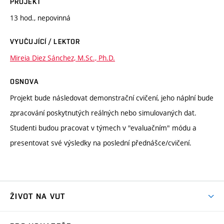
PROJEKT
13 hod., nepovinná
VYUČUJÍCÍ / LEKTOR
Mireia Diez Sánchez, M.Sc., Ph.D.
OSNOVA
Projekt bude následovat demonstrační cvičení, jeho náplní bude
zpracování poskytnutých reálných nebo simulovaných dat.
Studenti budou pracovat v týmech v "evaluačním" módu a
presentovat své výsledky na poslední přednášce/cvičení.
ŽIVOT NA VUT
Atmosféra VUT