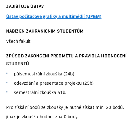
ZAJIŠŤUJE ÚSTAV
Ústav počítačové grafiky a multimédií (UPGM)
NABÍZEN ZAHRANIČNÍM STUDENTŮM
Všech fakult
ZPŮSOB ZAKONČENÍ PŘEDMĚTU A PRAVIDLA HODNOCENÍ
STUDENTŮ
půlsemestrální zkouška (24b)
odevzdání a presentace projektu (25b)
semestrální zkouška 51b.
Pro získání bodů ze zkoušky je nutné získat min. 20 bodů,
jinak je zkouška hodnocena 0 body.