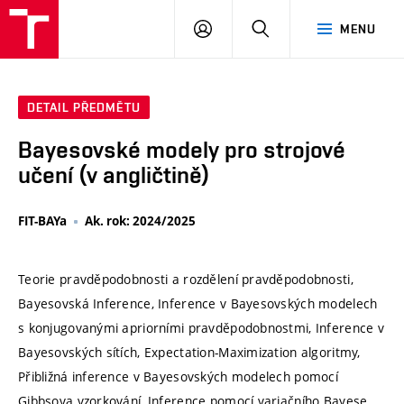
VUT
PŘIHLÁSIT
HLEDAT
MENU
SE
DETAIL PŘEDMĚTU
Bayesovské modely pro strojové
učení (v angličtině)
FIT-BAYa
Ak. rok: 2024/2025
Teorie pravděpodobnosti a rozdělení pravděpodobnosti,
Bayesovská Inference, Inference v Bayesovských modelech
s konjugovanými apriorními pravděpodobnostmi, Inference v
Bayesovských sítích, Expectation-Maximization algoritmy,
Přibližná inference v Bayesovských modelech pomocí
Gibbsova vzorkování, Inference pomocí variačního Bayese