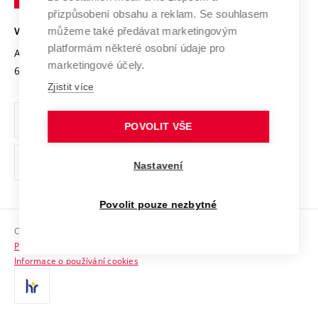
Open Science
v
Bezpečná univerzita
přizpůsobení obsahu a reklam. Se souhlasem
Univerzitní sítě
Brně
Projekty
můžeme také předávat marketingovým
VYSOKÉ UČENÍ TECHNICKÉ V BRNĚ
Vyznamenání
platformám některé osobní údaje pro
Projekty ze strukturálních fondů
Antonínská 548/1
www.vut.cz
marketingové účely.
Organizační struktura
602 00 Brno
vut@vutbr.cz
Specifický výzkum
Zjistit více
Úřední deska
Ochrana osobních údajů
POVOLIT VŠE
(externí
Pracovní příležitosti
Nastavení
odkaz)
Podpora a rozvoj zaměstnanců a studujících
Povolit pouze nezbytné
Rovné příležitosti
Copyright © 2026 VUT
Sociální bezpečí
Prohlášení o přístupnosti
HR Award
Informace o používání cookies
Kontakty