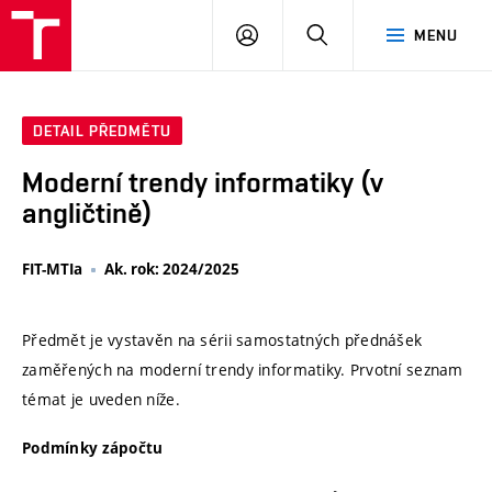
VUT
PŘIHLÁSIT
HLEDAT
MENU
SE
DETAIL PŘEDMĚTU
Moderní trendy informatiky (v
angličtině)
FIT-MTIa
Ak. rok: 2024/2025
Předmět je vystavěn na sérii samostatných přednášek
zaměřených na moderní trendy informatiky. Prvotní seznam
témat je uveden níže.
Podmínky zápočtu