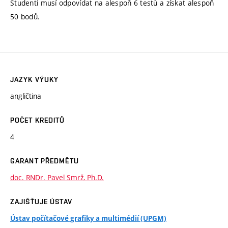
Studenti musí odpovídat na alespoň 6 testů a získat alespoň
50 bodů.
JAZYK VÝUKY
angličtina
POČET KREDITŮ
4
GARANT PŘEDMĚTU
doc. RNDr. Pavel Smrž, Ph.D.
ZAJIŠŤUJE ÚSTAV
Ústav počítačové grafiky a multimédií (UPGM)