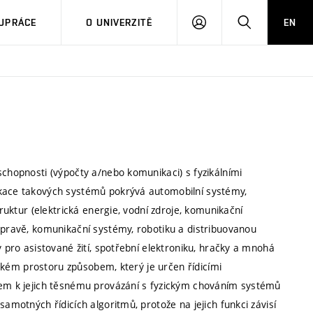
PŘIHLÁSIT
HLEDAT
UPRÁCE
O UNIVERZITĚ
EN
SE
schopnosti (výpočty a/nebo komunikaci) s fyzikálními
ikace takových systémů pokrývá automobilní systémy,
truktur (elektrická energie, vodní zdroje, komunikační
opravě, komunikační systémy, robotiku a distribuovanou
y pro asistované žití, spotřební elektroniku, hračky a mnohá
zickém prostoru způsobem, který je určen řídicími
edem k jejich těsnému provázání s fyzickým chováním systémů
samotných řídicích algoritmů, protože na jejich funkci závisí