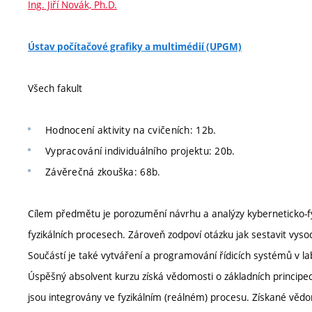
Ing. Jiří Novák, Ph.D.
Ústav počítačové grafiky a multimédií (UPGM)
Všech fakult
Hodnocení aktivity na cvičeních: 12b.
Vypracování individuálního projektu: 20b.
Závěrečná zkouška: 68b.
Cílem předmětu je porozumění návrhu a analýzy kyberneticko-fy
fyzikálních procesech. Zároveň zodpoví otázku jak sestavit vy
Součástí je také vytváření a programování řídicích systémů v 
Úspěšný absolvent kurzu získá vědomosti o základních principec
jsou integrovány ve fyzikálním (reálném) procesu. Získané věd