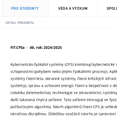
PRO STUDENTY
VĚDA A VÝZKUM
SPOL
DETAIL PŘEDMĚTU
FIT-CPSa
Ak. rok: 2024/2025
Kyberneticko-fyzikální systémy (CPS) kombinují kybernetické 
schopnostmi (pohybem nebo jinými fyzikálními procesy). Apl
systémy řízení letu, obranné systémy, řízení kritických infras
systémy), správu a uchování energií, řízení a bezpečnost v d
robotiku (telemedicína), technologie ve zdravotnictví, systém
další takzvaná chytrá zařízení. Tato zařízení interagují ve fy
počítačovými algoritmy. Návrh algoritmů řízení CPS je vzhl
náročnou disciplínou. Důležitou součástí návrhu je správnost 