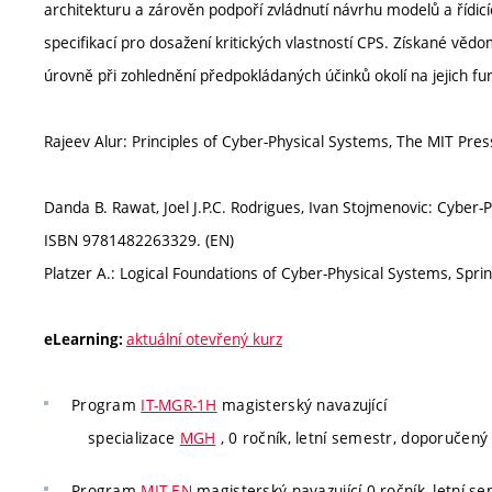
architekturu a zárověn podpoří zvládnutí návrhu modelů a řídic
specifikací pro dosažení kritických vlastností CPS. Získané věd
úrovně při zohlednění předpokládaných účinků okolí na jejich fun
Rajeev Alur: Principles of Cyber-Physical Systems, The MIT Pr
Danda B. Rawat, Joel J.P.C. Rodrigues, Ivan Stojmenovic: Cyber-
ISBN 9781482263329. (EN)
Platzer A.: Logical Foundations of Cyber-Physical Systems, Spr
aktuální otevřený kurz
eLearning:
Program
IT-MGR-1H
magisterský navazující
specializace
MGH
, 0 ročník, letní semestr, doporučený
Program
MIT-EN
magisterský navazující 0 ročník, letní se