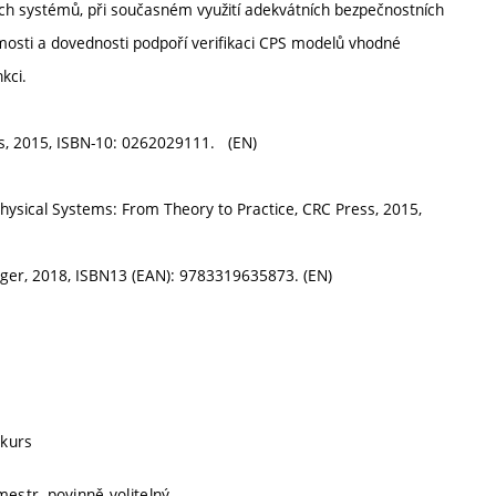
ích systémů, při současném využití adekvátních bezpečnostních
omosti a dovednosti podpoří verifikaci CPS modelů vhodné
kci.
ess, 2015, ISBN-10: 0262029111. (EN)
Physical Systems: From Theory to Practice, CRC Press, 2015,
inger, 2018, ISBN13 (EAN): 9783319635873. (EN)
 kurs
mestr, povinně volitelný