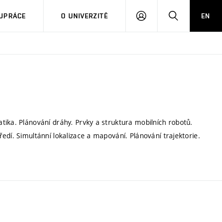
PŘIHLÁSIT
HLEDAT
UPRÁCE
O UNIVERZITĚ
EN
SE
tika. Plánování dráhy. Prvky a struktura mobilních robotů.
edí. Simultánní lokalizace a mapování. Plánování trajektorie.