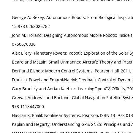
George A. Bekey: Autonomous Robots: From Biological Inspirati
13 978-0262025782
John M. Holland: Designing Autonomous Mobile Robots: Inside the 
0750676830
Beard and McLain: Small Unmanned Aircraft: Theory and Practi
Dorf and Bishop: Modern Control Systems, Pearson Hall, 2011,
Franklin, Powel and Emami-Naeini: Feedback Control of Dynam
Gary Bradsky and Adrian Kaehler: LearningOpenCV, O'Reilly, 2
Grewal, Andrews and Bartone: Global Navigation Satellite Systems
978-1118447000
Hassan K. Khalil: Nonlinear Systems, Pearson, ISBN-13 ‎ 978-0
Kaplan and Hegarty: Understanding GPS/GNSS: Principles and A