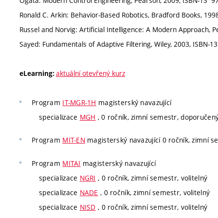
Ogata: Modern Control Engineering, Pearson, 2009, ISBN-13 ‎ 
aktuální otevřený kurz
eLearning:
Program
IT-MGR-1H
magisterský navazující
specializace
MGH
, 0 ročník, zimní semestr, doporučen
Program
MIT-EN
magisterský navazující 0 ročník, zimní se
Program
MITAI
magisterský navazující
specializace
NGRI
, 0 ročník, zimní semestr, volitelný
specializace
NADE
, 0 ročník, zimní semestr, volitelný
specializace
NISD
, 0 ročník, zimní semestr, volitelný