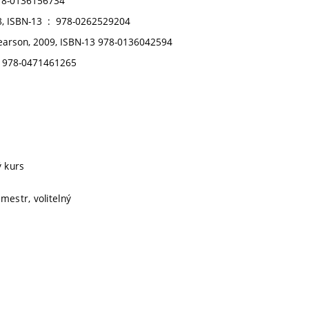
978-0136156734
Ronald C. Arkin: Behavior-Based Robotics, Bradford Books, 1998, ISBN-13 ‏ : ‎ 978-0262529204
ý kurs
mestr, volitelný