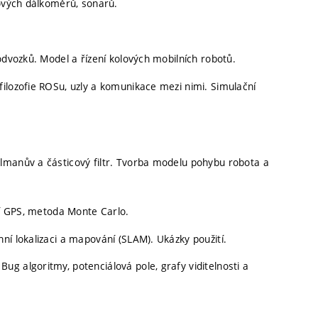
rových dálkoměrů, sonarů.
odvozků. Model a řízení kolových mobilních robotů.
ilozofie ROSu, uzly a komunikace mezi nimi. Simulační
lmanův a částicový filtr. Tvorba modelu pohybu robota a
ocí GPS, metoda Monte Carlo.
ní lokalizaci a mapování (SLAM). Ukázky použití.
g algoritmy, potenciálová pole, grafy viditelnosti a