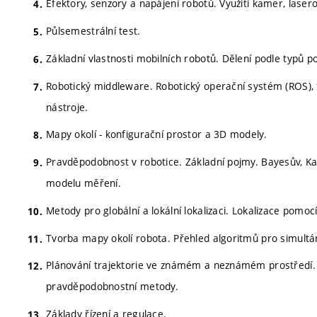
Efektory, senzory a napájení robotů. Využití kamer, lase
Půlsemestrální test.
Základní vlastnosti mobilních robotů. Dělení podle typů p
Robotický middleware. Robotický operační systém (ROS), f
nástroje.
Mapy okolí - konfigurační prostor a 3D modely.
Pravděpodobnost v robotice. Základní pojmy. Bayesův, Ka
modelu měření.
Metody pro globální a lokální lokalizaci. Lokalizace pom
Tvorba mapy okolí robota. Přehled algoritmů pro simultán
Plánování trajektorie ve známém a neznámém prostředí. Bu
pravděpodobnostní metody.
Základy řízení a regulace.