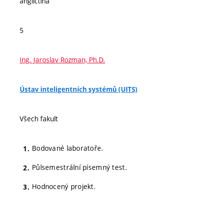
angličtina
5
Ing. Jaroslav Rozman, Ph.D.
Ústav inteligentních systémů (UITS)
Všech fakult
Bodované laboratoře.
Půlsemestrální písemný test.
Hodnocený projekt.