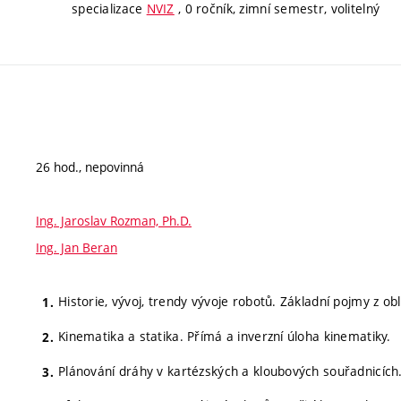
specializace
NVIZ
, 0 ročník, zimní semestr, volitelný
26 hod., nepovinná
Ing. Jaroslav Rozman, Ph.D.
Ing. Jan Beran
Historie, vývoj, trendy vývoje robotů. Základní pojmy z obl
Kinematika a statika. Přímá a inverzní úloha kinematiky.
Plánování dráhy v kartézských a kloubových souřadnicíc