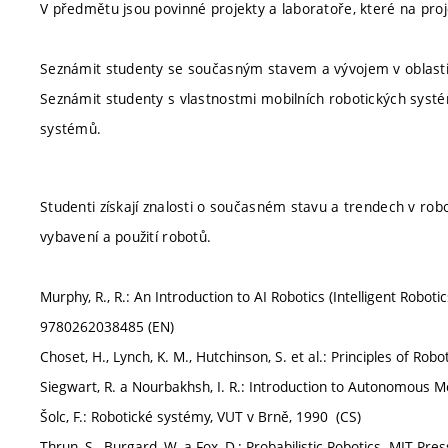
V předmětu jsou povinné projekty a laboratoře, které na proj
Seznámit studenty se současným stavem a vývojem v oblasti ro
Seznámit studenty s vlastnostmi mobilních robotických systé
systémů.
Studenti získají znalosti o současném stavu a trendech v robo
vybavení a použití robotů.
Murphy, R., R.: An Introduction to AI Robotics (Intelligent Rob
9780262038485 (EN)
Choset, H., Lynch, K. M., Hutchinson, S. et al.: Principles of Ro
Siegwart, R. a Nourbakhsh, I. R.: Introduction to Autonomous 
Šolc, F.: Robotické systémy, VUT v Brně, 1990 (CS)
Thrun, S., Burgard, W. a Fox, D.: Probabilistic Robotics. MIT Pr