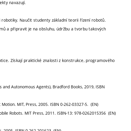
ekty navazují.
botiky. Naučit studenty základní teorii řízení robotů.
mů a připravit je na obsluhu, údržbu a tvorbu takových
tice. Získají praktické znalosti z konstrukce, programového
otics and Autonomous Agents), Bradford Books, 2019, ISBN
bot Motion. MIT, Press, 2005. ISBN 0-262-03327-5. (EN)
Mobile Robots. MIT Press, 2011. ISBN-13: 978-0262015356 (EN)
ess, 2005. ISBN 0-262-201623 (EN)