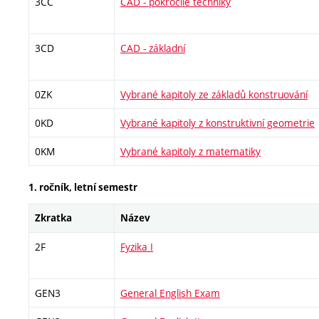
3CC
CAD - pokročilé techniky
3CD
CAD - základní
0ZK
Vybrané kapitoly ze základů konstruování
0KD
Vybrané kapitoly z konstruktivní geometrie
0KM
Vybrané kapitoly z matematiky
1. ročník, letní semestr
Zkratka
Název
2F
Fyzika I
GEN3
General English Exam