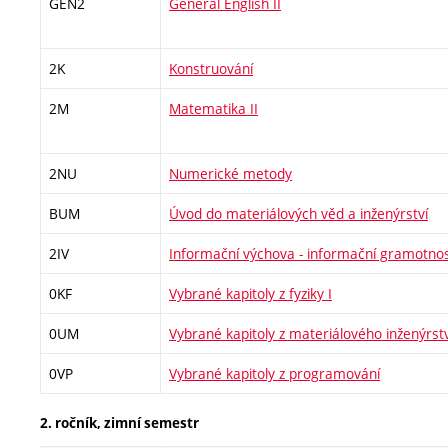
GEN2
General English II
2K
Konstruování
2M
Matematika II
2NU
Numerické metody
BUM
Úvod do materiálových věd a inženýrství
2IV
Informační výchova - informační gramotno
0KF
Vybrané kapitoly z fyziky I
0UM
Vybrané kapitoly z materiálového inženýrstv
0VP
Vybrané kapitoly z programování
2. ročník, zimní semestr