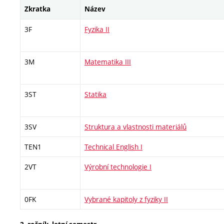
Zkratka
Název
3F
Fyzika II
3M
Matematika III
3ST
Statika
3SV
Struktura a vlastnosti materiálů
TEN1
Technical English I
2VT
Výrobní technologie I
0FK
Vybrané kapitoly z fyziky II