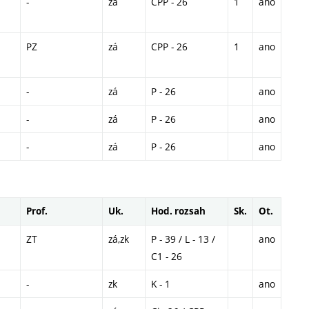
-
zá
CPP - 26
1
ano
PZ
zá
CPP - 26
1
ano
-
zá
P - 26
ano
-
zá
P - 26
ano
-
zá
P - 26
ano
Prof.
Uk.
Hod. rozsah
Sk.
Ot.
ZT
zá,zk
P - 39 / L - 13 /
ano
C1 - 26
-
zk
K - 1
ano