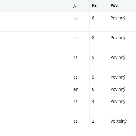
J.
Kr.
Pov.
cs
8
Povinný
cs
8
Povinný
cs
5
Povinný
cs
5
Povinný
en
0
Povinný
cs
4
Povinný
cs
2
Volitelný