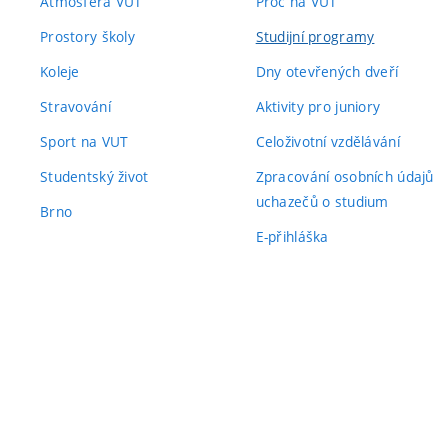
Atmosféra VUT
Proč na VUT
Prostory školy
Studijní programy
Koleje
Dny otevřených dveří
Stravování
Aktivity pro juniory
Sport na VUT
Celoživotní vzdělávání
Studentský život
Zpracování osobních údajů
uchazečů o studium
Brno
E-přihláška