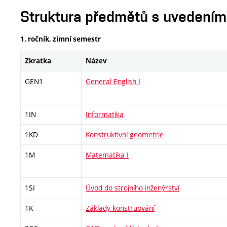
Struktura předmětů s uvedením E
1. ročník, zimní semestr
Zkratka
Název
GEN1
General English I
1IN
Informatika
1KD
Konstruktivní geometrie
1M
Matematika I
1SI
Úvod do strojního inženýrství
1K
Základy konstruování