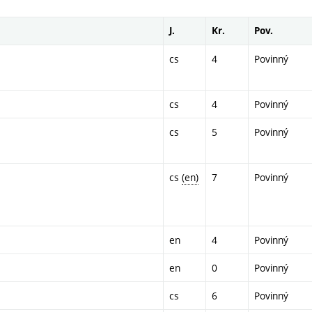
J.
Kr.
Pov.
cs
4
Povinný
cs
4
Povinný
cs
5
Povinný
cs
(en)
7
Povinný
en
4
Povinný
en
0
Povinný
cs
6
Povinný