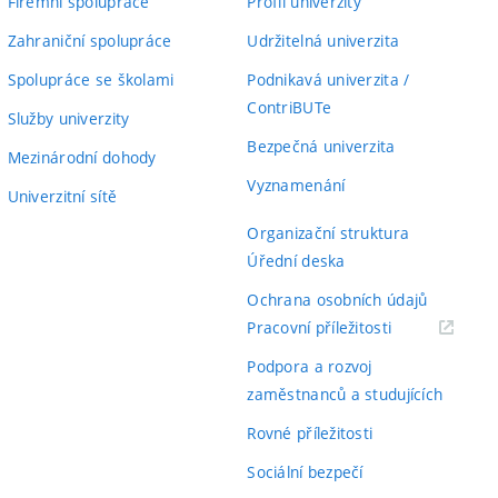
Firemní spolupráce
Profil univerzity
Zahraniční spolupráce
Udržitelná univerzita
Spolupráce se školami
Podnikavá univerzita /
ContriBUTe
Služby univerzity
Bezpečná univerzita
Mezinárodní dohody
Vyznamenání
Univerzitní sítě
Organizační struktura
Úřední deska
Ochrana osobních údajů
(externí
Pracovní příležitosti
odkaz)
Podpora a rozvoj
zaměstnanců a studujících
Rovné příležitosti
Sociální bezpečí