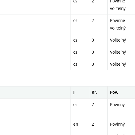
cs
2
Povinně
volitelný
cs
2
Povinně
volitelný
cs
0
Volitelný
cs
0
Volitelný
cs
0
Volitelný
J.
Kr.
Pov.
cs
7
Povinný
en
2
Povinný