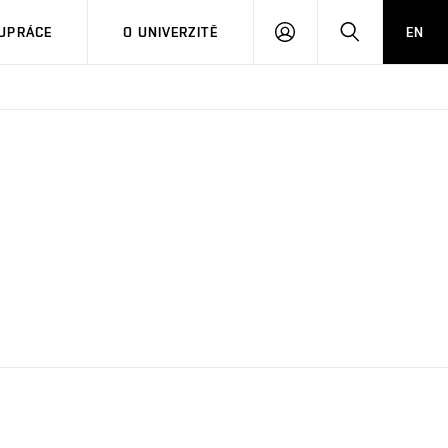
PŘIHLÁSIT
HLEDAT
UPRÁCE
O UNIVERZITĚ
EN
SE