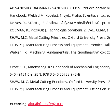
AB SANDVIK COROMANT - SANDVIK CZ s.r.o. Příručka obrábění - Kn
Handbook. Překlad M. Kudela.), 1. vyd., Praha, Scientia, s.r.o.. e
De Vos, P.., STAHL, J.-E. Aplikovaná fyzika v obrábění kovů - pra
KOCMAN, K., PROKOP, J. Technologie obrábění. 2. vyd.. CERM, s.r
SHAW, M.C. Metal Cutting Principles. Oxford University Press, 2
TLUSTY, J. Manufacturing Process and Equipment. Prentice Hall
Walker, J.R.: Machining Fundamentals. The Goodheart-Wilcox Com
Grote,K.H., Antonsson,E.K : Handbook of Mechanical Engineeri
540-49131-6 e-ISBN: 978-3-540-30738-9 (EN)
SHAW, M. C. Metal Cutting Principles. Oxford University Press, 
TLUSTY, J. Manufacturing Process and Equipment. 1st edition. P
aktuální otevřený kurz
eLearning: