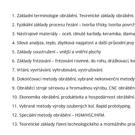
1. Základní terminologie obrábění. Teoretické základy obrábění.
2. Fyzikální základy procesu řezání – tvorba třísky, tvorba povrc
3. Nástrojové materiály – oceli, slinuté karbidy, keramika, diama
4. Silová analýza, teplo, zbytková napjatost a další průvodní je
5. Základy soustružení – vnější a vnitřní plochy
6. Základy frézování – frézování rovinné, do rohu, drážkovací, kop
7. Vrtání, vyvrtávání, vyhrubování, vystružování.
8. Dokončovací metody obrábění, vybrané nekonvenční metody
9. Obráběcí stroje sériovou a hromadnou výrobu, CNC obrábění
10. Ekonomika obrábění, produktivita a hospodárnost obrábění.
11. Vybrané metody výroby ozubených kol. Rapid prototyping.
12. Speciální metody obrábění – HSM/HSC/HFM.
13. Teoretické základy řízení technologického a montážního pro