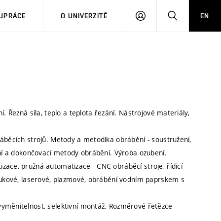
PŘIHLÁSIT
HLEDAT
UPRÁCE
O UNIVERZITĚ
EN
SE
. Řezná síla, teplo a teplota řezání. Nástrojové materiály,
ráběcích strojů. Metody a metodika obrábění - soustružení,
ení a dokončovací metody obrábění. Výroba ozubení.
zace, pružná automatizace - CNC obráběcí stroje, řídicí
zvukové, laserové, plazmové, obrábění vodním paprskem s
vyměnitelnost, selektivní montáž. Rozměrové řetězce