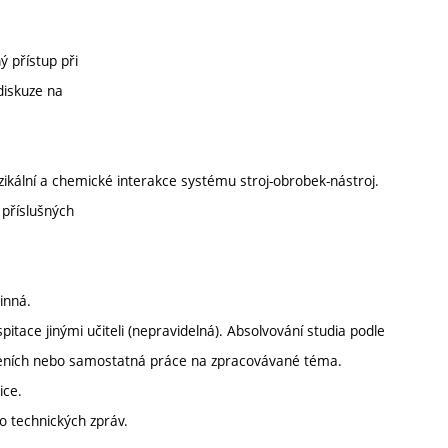
 přístup při
diskuze na
.
zikální a chemické interakce systému stroj-obrobek-nástroj.
 příslušných
inná.
itace jinými učiteli (nepravidelná). Absolvování studia podle
ičeních nebo samostatná práce na zpracovávané téma.
ice.
o technických zpráv.