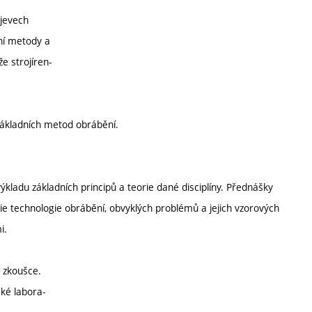
 jevech
ní metody a
 strojíren-
základních metod obrábění.
ladu základních principů a teorie dané disciplíny. Přednášky
ie technologie obrábění, obvyklých problémů a jejich vzorových
i.
i zkoušce.
cké labora-