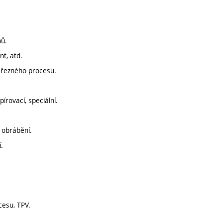
hů.
nt, atd.
vy řezného procesu.
írovací, speciální.
 obrábění.
.
cesu, TPV.