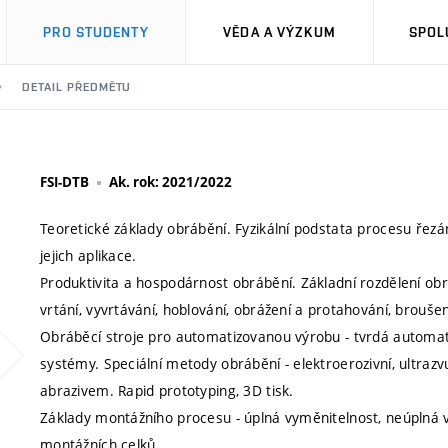
PRO STUDENTY
VĚDA A VÝZKUM
SPOL
DETAIL PŘEDMĚTU
FSI-DTB
Ak. rok: 2021/2022
Teoretické základy obrábění. Fyzikální podstata procesu řezání
jejich aplikace.
Produktivita a hospodárnost obrábění. Základní rozdělení ob
vrtání, vyvrtávání, hoblování, obrážení a protahování, brouš
Obráběcí stroje pro automatizovanou výrobu - tvrdá automati
systémy. Speciální metody obrábění - elektroerozivní, ultra
abrazivem. Rapid prototyping, 3D tisk.
Základy montážního procesu - úplná vyměnitelnost, neúplná 
montážních celků.