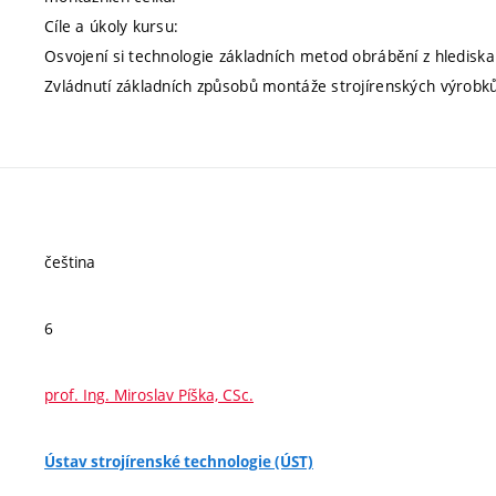
Cíle a úkoly kursu:
Osvojení si technologie základních metod obrábění z hlediska
Zvládnutí základních způsobů montáže strojírenských výrobků 
čeština
6
prof. Ing. Miroslav Píška, CSc.
Ústav strojírenské technologie (ÚST)