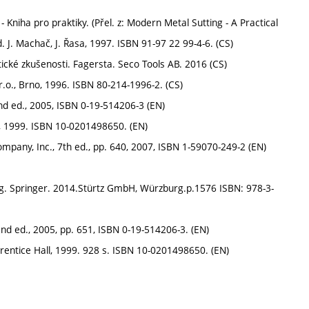
iha pro praktiky. (Přel. z: Modern Metal Sutting - A Practical
d. J. Machač, J. Řasa, 1997. ISBN 91-97 22 99-4-6. (CS)
ktické zkušenosti. Fagersta. Seco Tools AB. 2016 (CS)
.o., Brno, 1996. ISBN 80-214-1996-2. (CS)
nd ed., 2005, ISBN 0-19-514206-3 (EN)
, 1999. ISBN 10-0201498650. (EN)
pany, Inc., 7th ed., pp. 640, 2007, ISBN 1-59070-249-2 (EN)
ng. Springer. 2014.Stürtz GmbH, Würzburg.p.1576 ISBN: 978-3-
2nd ed., 2005, pp. 651, ISBN 0-19-514206-3. (EN)
rentice Hall, 1999. 928 s. ISBN 10-0201498650. (EN)