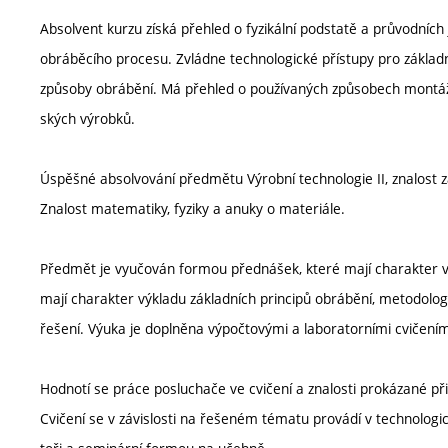
Absolvent kurzu získá přehled o fyzikální podstatě a průvodních
obráběcího procesu. Zvládne technologické přístupy pro základ
způsoby obrábění. Má přehled o používaných způsobech montáže
ských výrobků.
Úspěšné absolvování předmětu Výrobní technologie II, znalost 
Znalost matematiky, fyziky a anuky o materiále.
Předmět je vyučován formou přednášek, které mají charakter výk
mají charakter výkladu základních principů obrábění, metodolog
řešení. Výuka je doplněna výpočtovými a laboratorními cvičením
Hodnotí se práce posluchače ve cvičení a znalosti prokázané př
Cvičení se v závislosti na řešeném tématu provádí v technologi