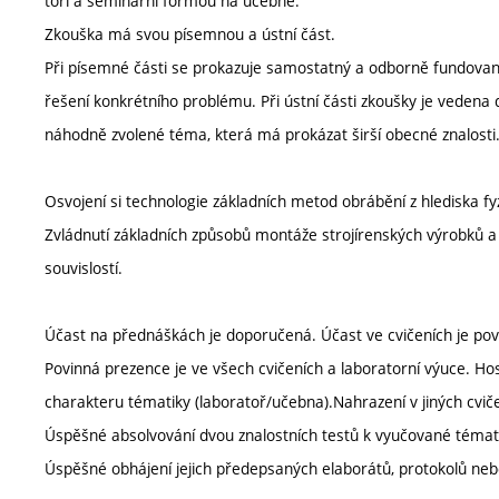
toři a seminární formou na učebně.
Zkouška má svou písemnou a ústní část.
Při písemné části se prokazuje samostatný a odborně fundovaný
řešení konkrétního problému. Při ústní části zkoušky je vedena 
náhodně zvolené téma, která má prokázat širší obecné znalosti
Osvojení si technologie základních metod obrábění z hlediska fy
Zvládnutí základních způsobů montáže strojírenských výrobků a
souvislostí.
Účast na přednáškách je doporučená. Účast ve cvičeních je pov
Povinná prezence je ve všech cvičeních a laboratorní výuce. Hosp
charakteru tématiky (laboratoř/učebna).Nahrazení v jiných cv
Úspěšné absolvování dvou znalostních testů k vyučované témat
Úspěšné obhájení jejich předepsaných elaborátů, protokolů neb