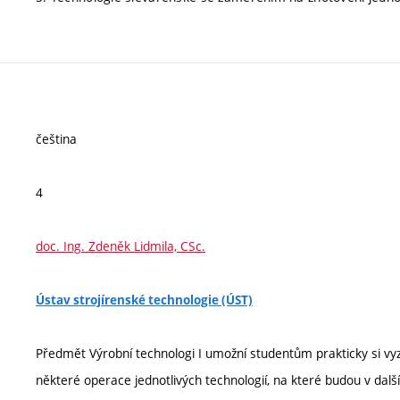
čeština
4
doc. Ing. Zdeněk Lidmila, CSc.
Ústav strojírenské technologie (ÚST)
Předmět Výrobní technologi I umožní studentům prakticky si vy
některé operace jednotlivých technologií, na které budou v dalš