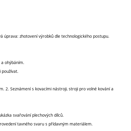
ová úprava: zhotovení výrobků dle technologického postupu.
m a ohýbáním.
i používat.
m. 2. Seznámení s kovacími nástroji, stroji pro volné kování a
ukázka svařování plechových dílců.
a provedení tavného svaru s přídavným materiálem.