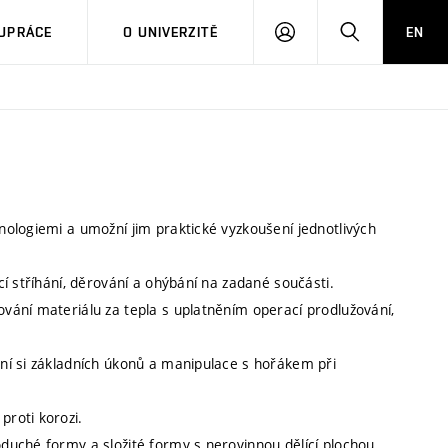
PŘIHLÁSIT
HLEDAT
UPRÁCE
O UNIVERZITĚ
EN
SE
ologiemi a umožní jim praktické vyzkoušení jednotlivých
í stříhání, děrování a ohýbání na zadané součásti.
vání materiálu za tepla s uplatněním operací prodlužování,
ní si základních úkonů a manipulace s hořákem při
roti korozi.
uché formy a složité formy s nerovinnou dělící plochou.