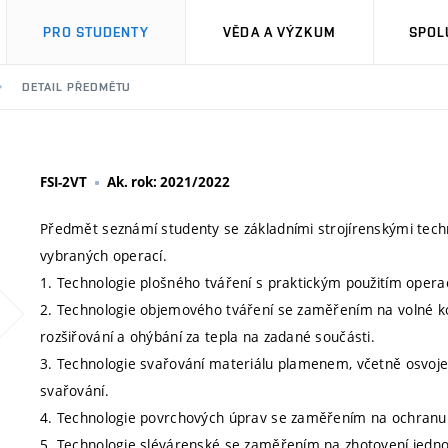
PRO STUDENTY
VĚDA A VÝZKUM
SPOL
DETAIL PŘEDMĚTU
FSI-2VT
Ak. rok: 2021/2022
Předmět seznámí studenty se základními strojírenskými techn
vybraných operací.
1. Technologie plošného tváření s praktickým použitím operac
2. Technologie objemového tváření se zaměřením na volné ko
rozšiřování a ohýbání za tepla na zadané součásti.
3. Technologie svařování materiálu plamenem, včetně osvoje
svařování.
4. Technologie povrchových úprav se zaměřením na ochranu p
5. Technologie slévárenské se zaměřením na zhotovení jednod