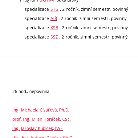
specializace
STG
, 2 ročník, zimní semestr, povinný
specializace
AIŘ
, 2 ročník, zimní semestr, povinný
specializace
KSB
, 2 ročník, zimní semestr, povinný
specializace
SSZ
, 2 ročník, zimní semestr, povinný
26 hod., nepovinná
Ing. Michaela Císařová, Ph.D.
prof. Ing. Milan Horáček, CSc.
Ing. Jaroslav Kubíček, IWE
doc. Ing. Antonín Záděra, Ph.D.