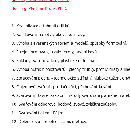
doc. Ing. Vladimír Krutiš, Ph.D.
1. Krystalizace a tuhnutí odlitků.
2. Nálitkování, napětí, vtokové soustavy.
3. Výroba slévárenských forem a modelů, způsoby formování.
4. Strojní formování, trvalé formy, tavení kovů.
5. Základy tváření, zákony plastické deformace.
6. Výroba hutních polotovarů - plechy, trubky, profily, dráty a jiné
7. Zpracování plechu - technologie: stříhání, hluboké tažení, ohý
8. Objemové tváření - protlačování, pěchování, kování.
9. Svařování - tavné, základní metody svařování plamenem a e
10. Svařování odporové, bodové, švové, zvláštní způsoby.
11. Svařování tlakem. Pájení.
12. Dělení kovů - tepelné řezání, metody.