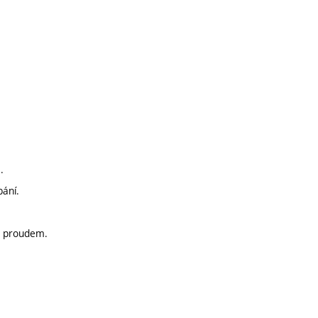
.
bání.
l. proudem.