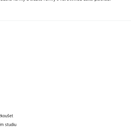
zkoušet
ím studiu