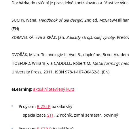
Docházka do cvičení je pravidelně kontrolována a účast ve výu
SUCHY, Ivana.
Handbook of die design
. 2nd ed. McGraw-Hill ha
(EN)
ZDRAVECKÁ, Eva a KRÁĽ, Ján.
Základy strojárskej výroby
. Prešo
DVOŘÁK, Milan. Technologie II. Vyd. 3., doplněné. Brno: Akadem
HOSFORD, William F. a CADDELL, Robert M.
Metal forming: mec
University Press, 2011. ISBN 978-1-107-00452-8. (EN)
aktuální otevřený kurz
eLearning:
Program
B-ZSI-P
bakalářský
specializace
STI
, 2 ročník, zimní semestr, povinný
Program
B-STR-P
bakalářský