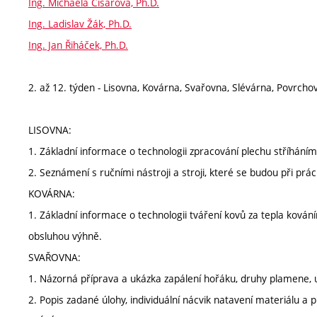
Ing. Michaela Císařová, Ph.D.
Ing. Ladislav Žák, Ph.D.
Ing. Jan Řiháček, Ph.D.
2. až 12. týden - Lisovna, Kovárna, Svařovna, Slévárna, Povrch
LISOVNA:
1. Základní informace o technologii zpracování plechu stříhání
2. Seznámení s ručními nástroji a stroji, které se budou při prác
KOVÁRNA:
1. Základní informace o technologii tváření kovů za tepla kování
obsluhou výhně.
SVAŘOVNA:
1. Názorná příprava a ukázka zapálení hořáku, druhy plamene, 
2. Popis zadané úlohy, individuální nácvik natavení materiálu 