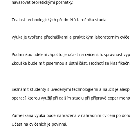
navazovat teoretickými poznatky.
Znalost technologických předmětů I. ročníku studia.
Výuka je tvořena přednáškami a praktickým laboratorním cviče
Podmínkou udělení zápočtu je účast na cvičeních, správnost vypra
Zkouška bude mít písemnou a ústní část. Hodnotí se klasifika
Seznámit studenty s uvedenými technologiemi a naučit je alesp
operací, kterou využijí při dalším studiu při přípravě experimen
Zameškaná výuka bude nahrazena v náhradním cvičení po dohod
Účast na cvičeních je povinná.