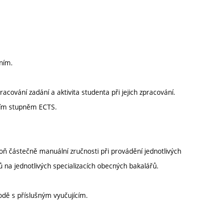
ním.
cování zadání a aktivita studenta při jejich zpracování.
čním stupněm ECTS.
oň částečně manuální zručnosti při provádění jednotlivých
tů na jednotlivých specializacích obecných bakalářů.
ě s příslušným vyučujícím.