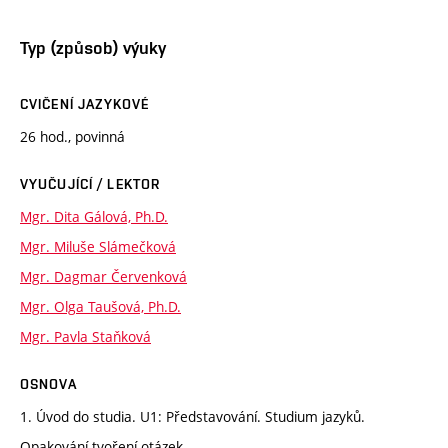
Typ (způsob) výuky
CVIČENÍ JAZYKOVÉ
26 hod., povinná
VYUČUJÍCÍ / LEKTOR
Mgr. Dita Gálová, Ph.D.
Mgr. Miluše Slámečková
Mgr. Dagmar Červenková
Mgr. Olga Taušová, Ph.D.
Mgr. Pavla Staňková
OSNOVA
1. Úvod do studia. U1: Představování. Studium jazyků.
Opakování tvoření otázek.