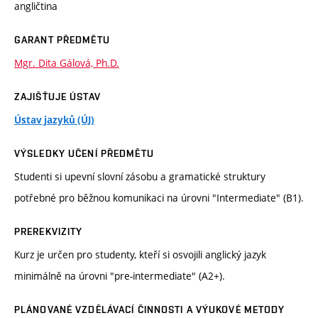
angličtina
GARANT PŘEDMĚTU
Mgr. Dita Gálová, Ph.D.
ZAJIŠŤUJE ÚSTAV
Ústav jazyků (ÚJ)
VÝSLEDKY UČENÍ PŘEDMĚTU
Studenti si upevní slovní zásobu a gramatické struktury
potřebné pro běžnou komunikaci na úrovni "Intermediate" (B1).
PREREKVIZITY
Kurz je určen pro studenty, kteří si osvojili anglický jazyk
minimálně na úrovni "pre-intermediate" (A2+).
PLÁNOVANÉ VZDĚLÁVACÍ ČINNOSTI A VÝUKOVÉ METODY