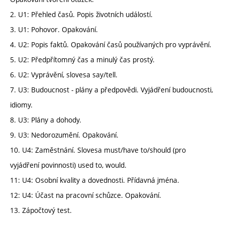
2. U1: Přehled časů. Popis životních událostí.
3. U1: Pohovor. Opakování.
4. U2: Popis faktů. Opakování časů používaných pro vyprávění.
5. U2: Předpřítomný čas a minulý čas prostý.
6. U2: Vyprávění, slovesa say/tell.
7. U3: Budoucnost - plány a předpovědi. Vyjádření budoucnosti,
idiomy.
8. U3: Plány a dohody.
9. U3: Nedorozumění. Opakování.
10. U4: Zaměstnání. Slovesa must/have to/should (pro
vyjádření povinnosti) used to, would.
11: U4: Osobní kvality a dovednosti. Přídavná jména.
12: U4: Účast na pracovní schůzce. Opakování.
13. Zápočtový test.