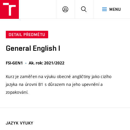
VUT
PŘIHLÁSIT
HLEDAT
MENU
SE
DETAIL PŘEDMĚTU
General English I
FSI-GEN1
Ak. rok: 2021/2022
Kurz je zaměřen na výuku obecné angličtiny jako cizího
jazyka na úrovni B1 s důrazem na jeho upevnění a
zopakování.
JAZYK VÝUKY