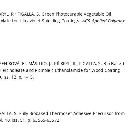
KRYL, R.; FIGALLA, S. Green Photocurable Vegetable Oil
late for Ultraviolet-Shielding Coatings.
ACS Applied Polymer
MENÍKOVÁ, E.; MÁSILKO, J.; PŘIKRYL, R.; FIGALLA, S. Bio-Based
l Ricinoleate and Ricinoleic Ethanolamide for Wood Coating
, iss. 12,
p. 1-15.
IGALLA, S. Fully Biobased Thermoset Adhesive Precursor from
l. 10, iss. 51,
p. 63565-63572.