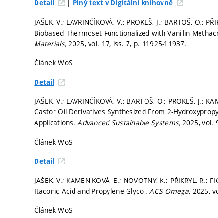
|
Detail
Plný text v Digitální knihovně
JAŠEK, V.; LAVRINČÍKOVÁ, V.; PROKEŠ, J.; BARTOŠ, O.; PŘI
Biobased Thermoset Functionalized with Vanillin Methacry
Materials,
2025, vol. 17, iss. 7,
p. 11925-11937.
Článek WoS
Detail
JAŠEK, V.; LAVRINČÍKOVÁ, V.; BARTOŠ, O.; PROKEŠ, J.; KA
Castor Oil Derivatives Synthesized From 2-Hydroxypropy
Applications.
Advanced Sustainable Systems,
2025, vol. 9
Článek WoS
Detail
JAŠEK, V.; KAMENÍKOVÁ, E.; NOVOTNY, K.; PŘIKRYL, R.; F
Itaconic Acid and Propylene Glycol.
ACS Omega,
2025, vo
Článek WoS