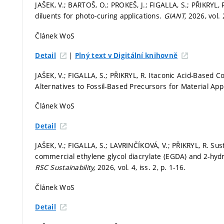
JAŠEK, V.; BARTOŠ, O.; PROKEŠ, J.; FIGALLA, S.; PŘIKRYL,
diluents for photo-curing applications.
GIANT,
2026, vol. 
Článek WoS
|
Detail
Plný text v Digitální knihovně
JAŠEK, V.; FIGALLA, S.; PŘIKRYL, R. Itaconic Acid-Based C
Alternatives to Fossil-Based Precursors for Material App
Článek WoS
Detail
JAŠEK, V.; FIGALLA, S.; LAVRINČÍKOVÁ, V.; PŘIKRYL, R. Sus
commercial ethylene glycol diacrylate (EGDA) and 2-hyd
RSC Sustainability,
2026, vol. 4, iss. 2,
p. 1-16.
Článek WoS
Detail