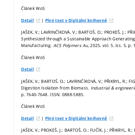
Článek WoS
|
Detail
Plný text v Digitální knihovně
JAŠEK, V.; LAVRINČÍKOVÁ, V.; BARTOŠ, O.; PROKEŠ, J.; PŘIK
Synthesized through a Sustainable Approach Generating
Manufacturing.
ACS Polymers Au,
2025, vol. 5, iss. 5,
p. 
Článek WoS
Detail
JAŠEK, V.; BARTOŠ, O.; LAVRINČÍKOVÁ, V.; PŘIKRYL, R.; FI
Digestion Isolation from Biomass.
Industrial & engineer
p. 7640-7648.
ISSN: 0888-5885.
Článek WoS
|
Detail
Plný text v Digitální knihovně
JAŠEK, V.; PROKEŠ, J.; BARTOŠ, O.; FUČÍK, J.; PŘIKRYL, R.