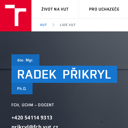
VUT
ŽIVOT NA VUT
PRO UCHAZEČE
VUT
LIDÉ VUT
doc. Mgr.
RADEK
PŘIKRYL
Ph.D.
FCH, ÚCHM – DOCENT
+420 54114 9313
prikryl@fch.vut.cz