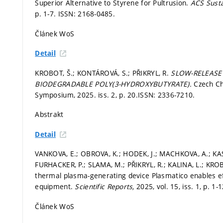
Superior Alternative to Styrene for Pultrusion.
ACS Susta
p. 1-7.
ISSN: 2168-0485.
Článek WoS
Detail
KROBOT, Š.; KONTÁROVÁ, S.; PŘIKRYL, R.
SLOW-RELEASE
BIODEGRADABLE POLY(3-HYDROXYBUTYRATE).
Czech Ch
Symposium, 2025. iss. 2,
p. 20.
ISSN: 2336-7210.
Abstrakt
Detail
VANKOVA, E.; OBROVA, K.; HODEK, J.; MACHKOVA, A.; KAS
FURHACKER, P.; SLAMA, M.; PŘIKRYL, R.; KALINA, L.; KROB
thermal plasma-generating device Plasmatico enables eff
equipment.
Scientific Reports,
2025, vol. 15, iss. 1,
p. 1-1
Článek WoS