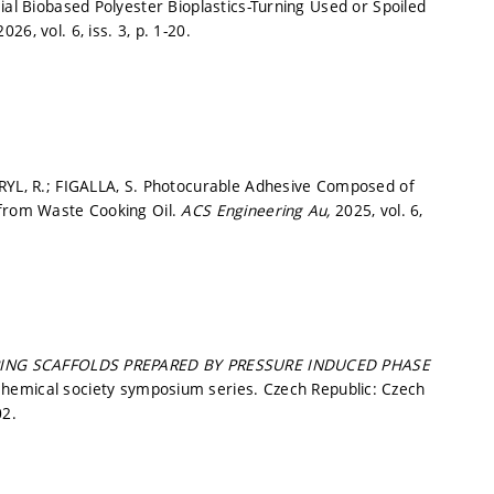
ial Biobased Polyester Bioplastics-Turning Used or Spoiled
2026, vol. 6, iss. 3,
p. 1-20.
KRYL, R.; FIGALLA, S. Photocurable Adhesive Composed of
 from Waste Cooking Oil.
ACS Engineering Au,
2025, vol. 6,
RING SCAFFOLDS PREPARED BY PRESSURE INDUCED PHASE
hemical society symposium series. Czech Republic: Czech
02.