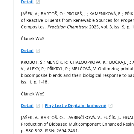
Detail
JAŠEK, V.; BARTOŠ, O.; PROKEŠ, J.; KAMENÍKOVÁ, E.; PŘIKR
of Reactive Diluents from Renewable Sources for Proper
Composites.
Precision Chemistry,
2025, vol. 3, iss. 9,
p. 
Článek WoS
Detail
KROBOT, Š.; MENČÍK, P.; CHALOUPKOVÁ, K.; BOČKAJ, J
V.; ALEXY, P.; PŘIKRYL, R.; MELČOVÁ, V. Optimizing printa
biocomposite blends and their biological response to Sao
iss. 1,
p. 1-18.
Článek WoS
|
Detail
Plný text v Digitální knihovně
JAŠEK, V.; BARTOŠ, O.; LAVRINČÍKOVÁ, V.; FUČÍK, J.; FIGA
Production of Biobased Multicomponent Enhanced Resin 
p. 580-592.
ISSN: 2694-2461.