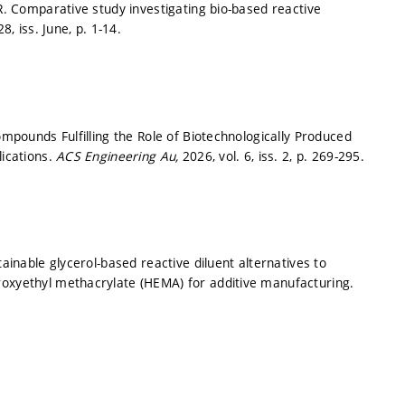
 R. Comparative study investigating bio-based reactive
28, iss. June,
p. 1-14.
ompounds Fulfilling the Role of Biotechnologically Produced
lications.
ACS Engineering Au,
2026, vol. 6, iss. 2,
p. 269-295.
tainable glycerol-based reactive diluent alternatives to
roxyethyl methacrylate (HEMA) for additive manufacturing.