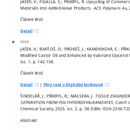
JAŠEK, V.; FIGALLA, S.; PŘIKRYL, R. Upcycling of Commerc
Materials into Added-Value Products.
ACS Polymers Au,
Článek WoS
Detail
2025
JAŠEK, V.; BARTOŠ, O.; PROKEŠ, J.; KAMENÍKOVÁ, E.; PŘI
Modified Castor Oil and Enhanced by Valorized Glycerol
iss. 1,
p. 142-158.
Článek WoS
|
Detail
Plný text v Digitální knihovně
ŠINDELÁŘ, J.; PŘIKRYL, R.; MASSERA, J.
TISSUE ENGINEE
SEPARATION FROM POLYHYDROXYALKANOATES.
Czech c
Chemical Society, 2025. iss. 2,
p. 58.
ISBN: ISSN 2336-72
Abstrakt