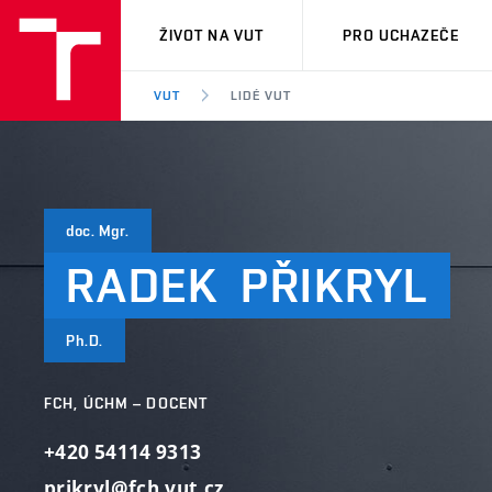
VUT
ŽIVOT NA VUT
PRO UCHAZEČE
VUT
LIDÉ VUT
doc. Mgr.
RADEK
PŘIKRYL
Ph.D.
FCH, ÚCHM – DOCENT
+420 54114 9313
prikryl@fch.vut.cz