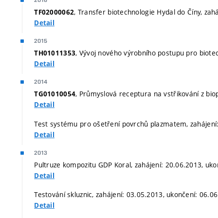
2016
, Transfer biotechnologie Hydal do Číny, zah
TF02000062
Detail
2015
, Vývoj nového výrobního postupu pro biotec
TH01011353
Detail
2014
, Průmyslová receptura na vstřikování z bi
TG01010054
Detail
Test systému pro ošetření povrchů plazmatem, zahájení:
Detail
2013
Pultruze kompozitu GDP Koral, zahájení: 20.06.2013, uko
Detail
Testování skluznic, zahájení: 03.05.2013, ukončení: 06.0
Detail